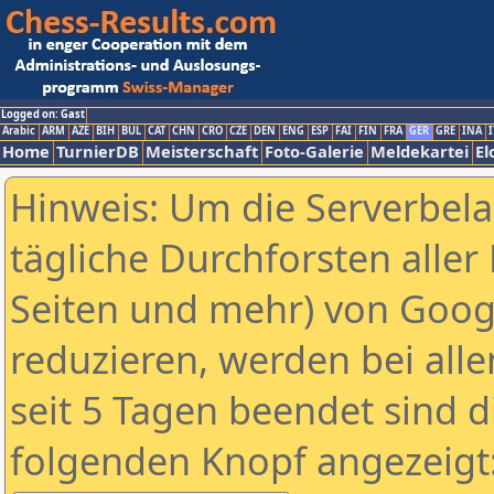
Logged on: Gast
Arabic
ARM
AZE
BIH
BUL
CAT
CHN
CRO
CZE
DEN
ENG
ESP
FAI
FIN
FRA
GER
GRE
INA
I
Home
TurnierDB
Meisterschaft
Foto-Galerie
Meldekartei
El
Hinweis: Um die Serverbel
tägliche Durchforsten aller 
Seiten und mehr) von Goog
reduzieren, werden bei alle
seit 5 Tagen beendet sind d
folgenden Knopf angezeigt