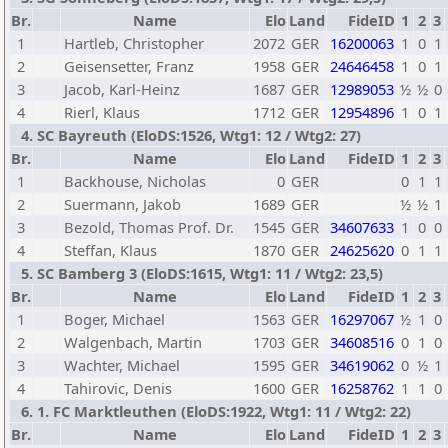
Br.
Name
Elo
Land
FideID
1
2
3
1
Hartleb, Christopher
2072
GER
16200063
1
0
1
2
Geisensetter, Franz
1958
GER
24646458
1
0
1
3
Jacob, Karl-Heinz
1687
GER
12989053
½
½
0
4
Rierl, Klaus
1712
GER
12954896
1
0
1
4. SC Bayreuth (EloDS:1526, Wtg1: 12 / Wtg2: 27)
Br.
Name
Elo
Land
FideID
1
2
3
1
Backhouse, Nicholas
0
GER
0
1
1
2
Suermann, Jakob
1689
GER
½
½
1
3
Bezold, Thomas Prof. Dr.
1545
GER
34607633
1
0
0
4
Steffan, Klaus
1870
GER
24625620
0
1
1
5. SC Bamberg 3 (EloDS:1615, Wtg1: 11 / Wtg2: 23,5)
Br.
Name
Elo
Land
FideID
1
2
3
1
Boger, Michael
1563
GER
16297067
½
1
0
2
Walgenbach, Martin
1703
GER
34608516
0
1
0
3
Wachter, Michael
1595
GER
34619062
0
½
1
4
Tahirovic, Denis
1600
GER
16258762
1
1
0
6. 1. FC Marktleuthen (EloDS:1922, Wtg1: 11 / Wtg2: 22)
Br.
Name
Elo
Land
FideID
1
2
3