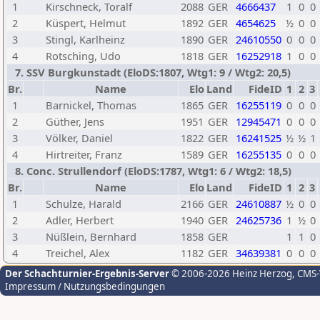
1
Kirschneck, Toralf
2088
GER
4666437
1
0
0
2
Küspert, Helmut
1892
GER
4654625
½
0
0
3
Stingl, Karlheinz
1890
GER
24610550
0
0
0
4
Rotsching, Udo
1818
GER
16252918
1
0
0
7. SSV Burgkunstadt (EloDS:1807, Wtg1: 9 / Wtg2: 20,5)
Br.
Name
Elo
Land
FideID
1
2
3
1
Barnickel, Thomas
1865
GER
16255119
0
0
0
2
Güther, Jens
1951
GER
12945471
0
0
0
3
Völker, Daniel
1822
GER
16241525
½
½
1
4
Hirtreiter, Franz
1589
GER
16255135
0
0
0
8. Conc. Strullendorf (EloDS:1787, Wtg1: 6 / Wtg2: 18,5)
Br.
Name
Elo
Land
FideID
1
2
3
1
Schulze, Harald
2166
GER
24610887
½
0
0
2
Adler, Herbert
1940
GER
24625736
1
½
0
3
Nüßlein, Bernhard
1858
GER
1
1
0
4
Treichel, Alex
1182
GER
34639381
0
0
0
Der Schachturnier-Ergebnis-Server
© 2006-2026 Heinz Herzog
, CMS
Impressum / Nutzungsbedingungen