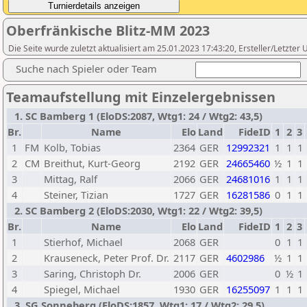
Oberfränkische Blitz-MM 2023
Die Seite wurde zuletzt aktualisiert am 25.01.2023 17:43:20, Ersteller/Letzter 
Suche nach Spieler oder Team
Teamaufstellung mit Einzelergebnissen
1. SC Bamberg 1 (EloDS:2087, Wtg1: 24 / Wtg2: 43,5)
Br.
Name
Elo
Land
FideID
1
2
3
1
FM
Kolb, Tobias
2364
GER
12992321
1
1
1
2
CM
Breithut, Kurt-Georg
2192
GER
24665460
½
1
1
3
Mittag, Ralf
2066
GER
24681016
1
1
1
4
Steiner, Tizian
1727
GER
16281586
0
1
1
2. SC Bamberg 2 (EloDS:2030, Wtg1: 22 / Wtg2: 39,5)
Br.
Name
Elo
Land
FideID
1
2
3
1
Stierhof, Michael
2068
GER
0
1
1
2
Krauseneck, Peter Prof. Dr.
2117
GER
4602986
½
1
1
3
Saring, Christoph Dr.
2006
GER
0
½
1
4
Spiegel, Michael
1930
GER
16255097
1
1
1
3. SG Sonneberg (EloDS:1857, Wtg1: 17 / Wtg2: 29,5)