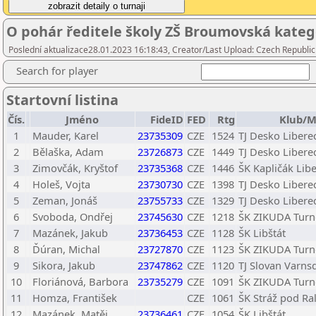
O pohár ředitele školy ZŠ Broumovská kateg
Poslední aktualizace28.01.2023 16:18:43, Creator/Last Upload: Czech Republic
Search for player
Startovní listina
Čís.
Jméno
FideID
FED
Rtg
Klub/M
1
Mauder, Karel
23735309
CZE
1524
TJ Desko Libere
2
Bělaška, Adam
23726873
CZE
1449
TJ Desko Libere
3
Zimovčák, Kryštof
23735368
CZE
1446
ŠK Kapličák Libe
4
Holeš, Vojta
23730730
CZE
1398
TJ Desko Libere
5
Zeman, Jonáš
23755733
CZE
1329
TJ Desko Libere
6
Svoboda, Ondřej
23745630
CZE
1218
ŠK ZIKUDA Turno
7
Mazánek, Jakub
23736453
CZE
1128
ŠK Libštát
8
Ďúran, Michal
23727870
CZE
1123
ŠK ZIKUDA Turno
9
Sikora, Jakub
23747862
CZE
1120
TJ Slovan Varnsd
10
Floriánová, Barbora
23735279
CZE
1091
ŠK ZIKUDA Turno
11
Homza, František
CZE
1061
ŠK Stráž pod R
12
Mazánek, Matěj
23736461
CZE
1054
ŠK Libštát