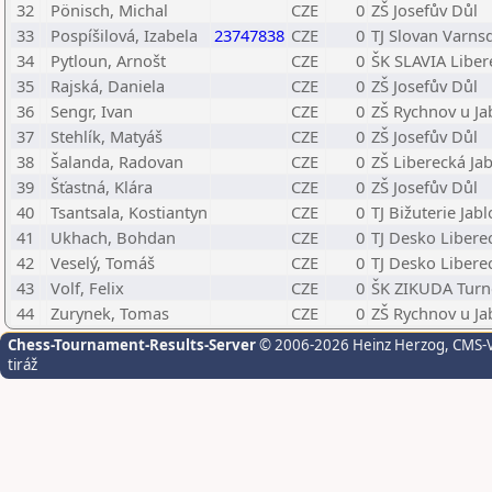
32
Pönisch, Michal
CZE
0
ZŠ Josefův Důl
33
Pospíšilová, Izabela
23747838
CZE
0
TJ Slovan Varnsd
34
Pytloun, Arnošt
CZE
0
ŠK SLAVIA Libere
35
Rajská, Daniela
CZE
0
ZŠ Josefův Důl
36
Sengr, Ivan
CZE
0
ZŠ Rychnov u Ja
37
Stehlík, Matyáš
CZE
0
ZŠ Josefův Důl
38
Šalanda, Radovan
CZE
0
ZŠ Liberecká Ja
39
Šťastná, Klára
CZE
0
ZŠ Josefův Důl
40
Tsantsala, Kostiantyn
CZE
0
TJ Bižuterie Jab
41
Ukhach, Bohdan
CZE
0
TJ Desko Libere
42
Veselý, Tomáš
CZE
0
TJ Desko Libere
43
Volf, Felix
CZE
0
ŠK ZIKUDA Turno
44
Zurynek, Tomas
CZE
0
ZŠ Rychnov u Ja
Chess-Tournament-Results-Server
© 2006-2026 Heinz Herzog
, CMS-
tiráž