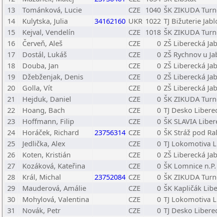
13
Tománková, Lucie
CZE
1040
ŠK ZIKUDA Turno
14
Kulytska, Julia
34162160
UKR
1022
TJ Bižuterie Jab
15
Kejval, Vendelín
CZE
1018
ŠK ZIKUDA Turno
16
Červeň, Aleš
CZE
0
ZŠ Liberecká Ja
17
Dostál, Lukáš
CZE
0
ZŠ Rychnov u Ja
18
Douba, Jan
CZE
0
ZŠ Liberecká Ja
19
Džebženjak, Denis
CZE
0
ZŠ Liberecká Ja
20
Golla, Vít
CZE
0
ZŠ Liberecká Ja
21
Hejduk, Daniel
CZE
0
ŠK ZIKUDA Turno
22
Hoang, Bach
CZE
0
TJ Desko Libere
23
Hoffmann, Filip
CZE
0
ŠK SLAVIA Libere
24
Horáček, Richard
23756314
CZE
0
ŠK Stráž pod R
25
Jedlička, Alex
CZE
0
TJ Lokomotiva L
26
Koten, Kristián
CZE
0
ZŠ Liberecká Ja
27
Kozáková, Kateřina
CZE
0
ŠK Lomnice n.P.
28
Král, Michal
23752084
CZE
0
ŠK ZIKUDA Turno
29
Mauderová, Amálie
CZE
0
ŠK Kapličák Libe
30
Mohylová, Valentina
CZE
0
TJ Lokomotiva L
31
Novák, Petr
CZE
0
TJ Desko Libere