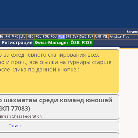
Servert
TA
JPN
MKD
LTU
NED
POL
POR
ROU
RUS
SRB
SVK
SWE
TUR
UKR
VIE
FontSize:11pt
 Регистрация
Swiss-Manager
ÖSB
FIDE
з-за ежедневного сканирования всех
o и проч., все ссылки на турниры старше
сле клика по данной кнопке :
по шахматам среди команд юношей
ЕКП 77083)
imean Chess Federation
Поиск