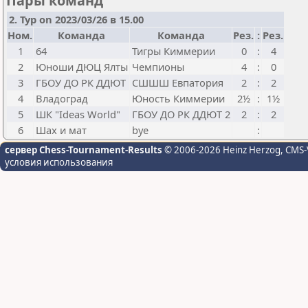
Пары команд
2. Тур on 2023/03/26 в 15.00
Ном.
Команда
Команда
Рез.
:
Рез.
1
64
Тигры Киммерии
0
:
4
2
Юноши ДЮЦ Ялты
Чемпионы
4
:
0
3
ГБОУ ДО РК ДДЮТ
СШШШ Евпатория
2
:
2
4
Владоград
Юность Киммерии
2½
:
1½
5
ШК "Ideas World"
ГБОУ ДО РК ДДЮТ 2
2
:
2
6
Шах и мат
bye
:
сервер Chess-Tournament-Results
© 2006-2026 Heinz Herzog
, CMS-
условия использования