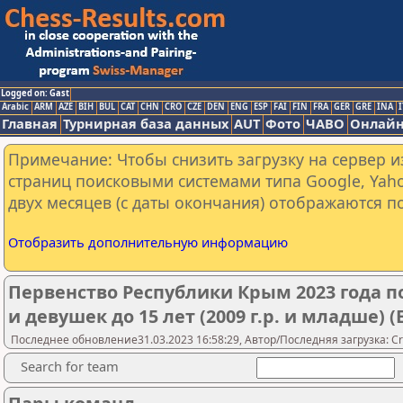
Logged on: Gast
Arabic
ARM
AZE
BIH
BUL
CAT
CHN
CRO
CZE
DEN
ENG
ESP
FAI
FIN
FRA
GER
GRE
INA
I
Главная
Турнирная база данных
AUT
Фото
ЧАВО
Онлайн
Примечание: Чтобы снизить загрузку на сервер и
страниц поисковыми системами типа Google, Yaho
двух месяцев (с даты окончания) отображаются по
Отобразить дополнительную информацию
Первенство Республики Крым 2023 года 
и девушек до 15 лет (2009 г.р. и младше) (
Последнее обновление31.03.2023 16:58:29, Автор/Последняя загрузка: Cr
Search for team