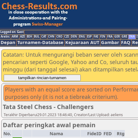
Logged on: Gast
Arabic
ARM
AZE
BIH
BUL
CAT
CHN
CRO
CZE
DEN
ENG
ESP
FAI
FIN
FRA
GER
GRE
INA
I
Depan
Turnamen-Database
Kejuaraan AUT
Gambar
FAQ
Re
Catatan: Untuk mengurangi beban server oleh scann
pencarian seperti Google, Yahoo and Co, seluruh ta
minggu (dari tanggal selesai) akan ditampilkan sete
Players with an equal score are sorted on Performanc
purposes only (it is not a tiebreak criterium).
Tata Steel Chess - Challengers
Terakhir Diperbarui29.01.2023 18:46:40, Creator/Last Upload: aeliens
Daftar peringkat awal pemain
No.
Nama
FideID
FED
Rtg