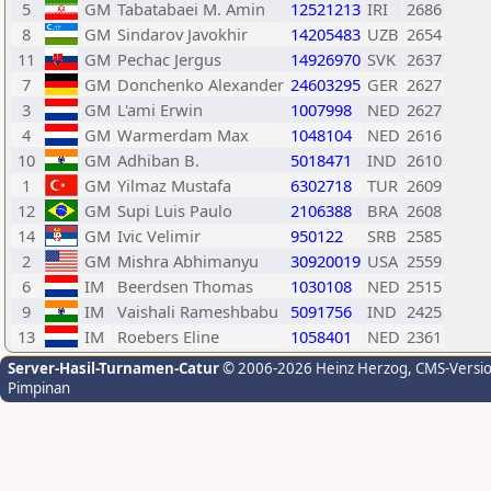
5
GM
Tabatabaei M. Amin
12521213
IRI
2686
8
GM
Sindarov Javokhir
14205483
UZB
2654
11
GM
Pechac Jergus
14926970
SVK
2637
7
GM
Donchenko Alexander
24603295
GER
2627
3
GM
L'ami Erwin
1007998
NED
2627
4
GM
Warmerdam Max
1048104
NED
2616
10
GM
Adhiban B.
5018471
IND
2610
1
GM
Yilmaz Mustafa
6302718
TUR
2609
12
GM
Supi Luis Paulo
2106388
BRA
2608
14
GM
Ivic Velimir
950122
SRB
2585
2
GM
Mishra Abhimanyu
30920019
USA
2559
6
IM
Beerdsen Thomas
1030108
NED
2515
9
IM
Vaishali Rameshbabu
5091756
IND
2425
13
IM
Roebers Eline
1058401
NED
2361
Server-Hasil-Turnamen-Catur
© 2006-2026 Heinz Herzog
, CMS-Versi
Pimpinan