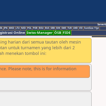
Servert
TA
JPN
MKD
LTU
NED
POL
POR
ROU
RUS
SRB
SVK
SWE
TUR
UKR
VIE
FontSize:11pt
gistrasi Online
Swiss-Manager
ÖSB
FIDE
ing harian dari semua tautan oleh mesin
utan untuk turnamen yang lebih dari 2
lah menekan tombol ini:
e. Please note, this is for information