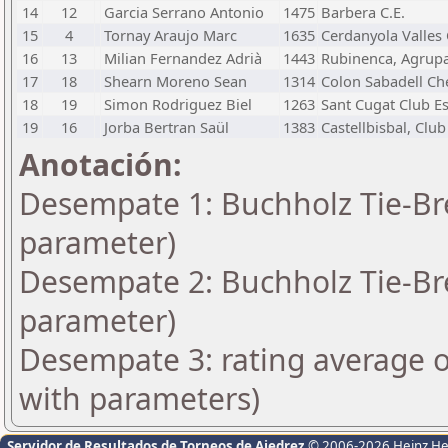
14
12
Garcia Serrano Antonio
1475
Barbera C.E.
15
4
Tornay Araujo Marc
1635
Cerdanyola Valles 
16
13
Milian Fernandez Adrià
1443
Rubinenca, Agrupa
17
18
Shearn Moreno Sean
1314
Colon Sabadell Ch
18
19
Simon Rodriguez Biel
1263
Sant Cugat Club E
19
16
Jorba Bertran Saül
1383
Castellbisbal, Club
Anotación:
Desempate 1: Buchholz Tie-Bre
parameter)
Desempate 2: Buchholz Tie-Bre
parameter)
Desempate 3: rating average o
with parameters)
Servidor de Resultados de Torneos de Ajedrez
© 2006-2026 Heinz H