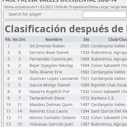
Última actualización11.03.2023 19:09:48, Propietario/Última carga: Sergio Ma
Search for player
Clasificación después de 
Rk.
No.Ini.
Nombre
Elo
Club/Ciu
1
1
Gil Jimenez Ruben
2065
Cerdanyola Valles 
2
8
Serrano Beas Daniel
1533
Rubinenca, Agrupa
3
3
Fernandez Cazorla Jan
1668
Rubinenca, Agrupa
4
2
Bejar Dyagilev Nikolay
1694
Colon Sabadell Ch
5
6
Tello Alvarez Erik
1582
Cerdanyola Valles 
6
10
Guzman Lopez Leonardo
1521
Cerdanyola Valles 
7
5
Garcia Mielgo Daniel
1589
Ripollet Club Esca
8
9
Nasarre Argelich Pol
1532
Colon Sabadell Ch
9
7
Tartarashvili Elene
1572
Barbera C.E.
10
11
Masdeu Delmas Quim
1497
Cerdanyola Valles 
11
14
Ramirez Cruz Laura
1394
Sant Quirze Del Va
12
17
Alonso Carballo Octavio
1322
Colon Sabadell Ch
13
15
Vilarasau Garrido Joan
1387
Rubinenca, Agrupa