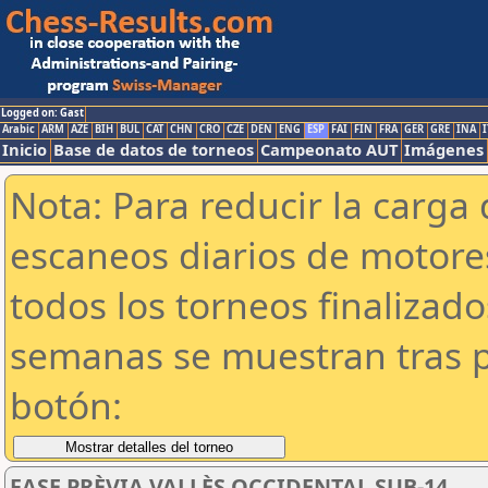
Logged on: Gast
Arabic
ARM
AZE
BIH
BUL
CAT
CHN
CRO
CZE
DEN
ENG
ESP
FAI
FIN
FRA
GER
GRE
INA
I
Inicio
Base de datos de torneos
Campeonato AUT
Imágenes
Nota: Para reducir la carga 
escaneos diarios de motor
todos los torneos finalizad
semanas se muestran tras p
botón:
FASE PRÈVIA VALLÈS OCCIDENTAL SUB-14