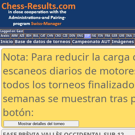
Logged on: Gast
Arabic
ARM
AZE
BIH
BUL
CAT
CHN
CRO
CZE
DEN
ENG
ESP
FAI
FIN
FRA
GER
GRE
INA
I
Inicio
Base de datos de torneos
Campeonato AUT
Imágenes
Nota: Para reducir la carga 
escaneos diarios de motor
todos los torneos finalizad
semanas se muestran tras p
botón:
FASE PRÈVIA VALLÈS OCCIDENTAL SUB-12