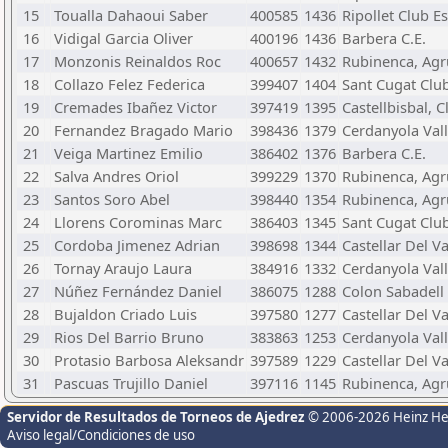
15
Toualla Dahaoui Saber
400585
1436
Ripollet Club E
16
Vidigal Garcia Oliver
400196
1436
Barbera C.E.
17
Monzonis Reinaldos Roc
400657
1432
Rubinenca, Agr
18
Collazo Felez Federica
399407
1404
Sant Cugat Clu
19
Cremades Ibañez Victor
397419
1395
Castellbisbal, 
20
Fernandez Bragado Mario
398436
1379
Cerdanyola Vall
21
Veiga Martinez Emilio
386402
1376
Barbera C.E.
22
Salva Andres Oriol
399229
1370
Rubinenca, Agr
23
Santos Soro Abel
398440
1354
Rubinenca, Agr
24
Llorens Corominas Marc
386403
1345
Sant Cugat Clu
25
Cordoba Jimenez Adrian
398698
1344
Castellar Del Va
26
Tornay Araujo Laura
384916
1332
Cerdanyola Vall
27
Núñez Fernández Daniel
386075
1288
Colon Sabadell
28
Bujaldon Criado Luis
397580
1277
Castellar Del Va
29
Rios Del Barrio Bruno
383863
1253
Cerdanyola Vall
30
Protasio Barbosa Aleksandr
397589
1229
Castellar Del Va
31
Pascuas Trujillo Daniel
397116
1145
Rubinenca, Agr
Servidor de Resultados de Torneos de Ajedrez
© 2006-2026 Heinz H
Aviso legal/Condiciones de uso