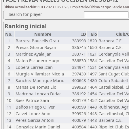
Última actualización11.03.2023 18:21:26, Propietario/Última carga: Sergio Ma
Search for player
Ranking inicial
No.
Nombre
ID
Elo
Club/
1
Barrera Baucells Grau
383998
1820
Barbera C.E.
2
Presas Gharbi Rayan
386745
1650
Barbera C.E.
3
Martinez Ayala Jan
383771
1621
Cerdanyola Vall
4
Mateo Escudero Hugo
386830
1584
Castellar Del Va
5
Lopera Larrea Izan
384971
1531
Cerdanyola Vall
6
Murgia Villamizar Nicola
397439
1497
Sant Cugat Clu
7
Sanchez Manrique Mario
400648
1480
Colon Sabadell
8
Mansa De Tomas Eloi
399928
1464
Castellbisbal, 
9
Madrona Loncan Didac
386192
1454
Castellar Del Va
10
Saez Patrice Sara
400179
1452
Castellar Del Va
11
Baños Priego Oliver
400599
1448
Rubinenca, Agr
12
Calvet Lopez Aniol
399926
1448
Castellbisbal, 
13
Perez Garcia Antoni
400679
1448
Barbera C.E.
14
Gonzalez Marin Daniel
400584
1440
Ripollet Club E