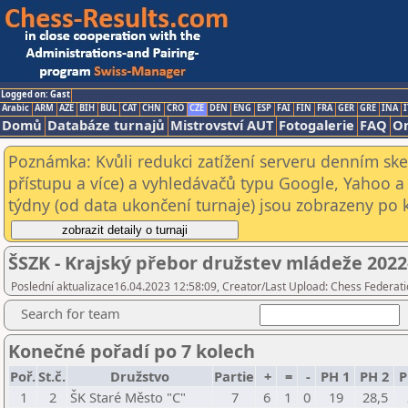
Logged on: Gast
Arabic
ARM
AZE
BIH
BUL
CAT
CHN
CRO
CZE
DEN
ENG
ESP
FAI
FIN
FRA
GER
GRE
INA
I
Domů
Databáze turnajů
Mistrovství AUT
Fotogalerie
FAQ
On
Poznámka: Kvůli redukci zatížení serveru denním s
přístupu a více) a vyhledávačů typu Google, Yahoo a 
týdny (od data ukončení turnaje) jsou zobrazeny po kl
ŠSZK - Krajský přebor družstev mládeže 2022
Poslední aktualizace16.04.2023 12:58:09, Creator/Last Upload: Chess Federati
Search for team
Konečné pořadí po 7 kolech
Poř.
St.č.
Družstvo
Partie
+
=
-
PH 1
PH 2
P
1
2
ŠK Staré Město "C"
7
6
1
0
19
28,5