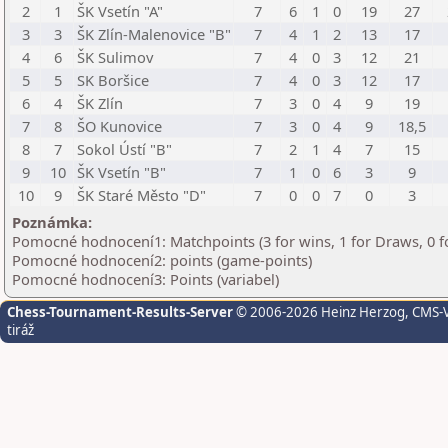
2
1
ŠK Vsetín "A"
7
6
1
0
19
27
3
3
ŠK Zlín-Malenovice "B"
7
4
1
2
13
17
4
6
ŠK Sulimov
7
4
0
3
12
21
5
5
SK Boršice
7
4
0
3
12
17
6
4
ŠK Zlín
7
3
0
4
9
19
7
8
ŠO Kunovice
7
3
0
4
9
18,5
8
7
Sokol Ústí "B"
7
2
1
4
7
15
9
10
ŠK Vsetín "B"
7
1
0
6
3
9
10
9
ŠK Staré Město "D"
7
0
0
7
0
3
Poznámka:
Pomocné hodnocení1: Matchpoints (3 for wins, 1 for Draws, 0 f
Pomocné hodnocení2: points (game-points)
Pomocné hodnocení3: Points (variabel)
Chess-Tournament-Results-Server
© 2006-2026 Heinz Herzog
, CMS-
tiráž