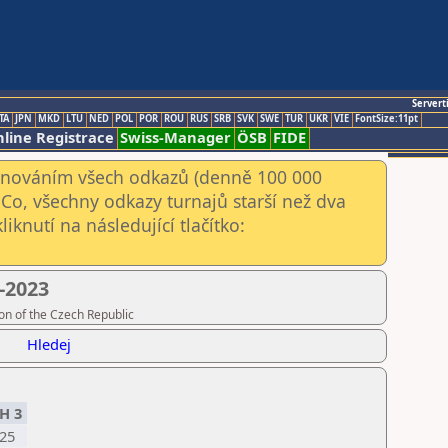
Servert
TA
JPN
MKD
LTU
NED
POL
POR
ROU
RUS
SRB
SVK
SWE
TUR
UKR
VIE
FontSize:11pt
line Registrace
Swiss-Manager
ÖSB
FIDE
kenováním všech odkazů (denně 100 000
Co, všechny odkazy turnajů starší než dva
iknutí na následující tlačítko:
-2023
on of the Czech Republic
Hledej
H 3
25