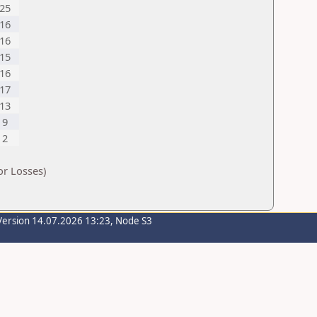
25
16
16
15
16
17
13
9
2
or Losses)
Version 14.07.2026 13:23, Node S3