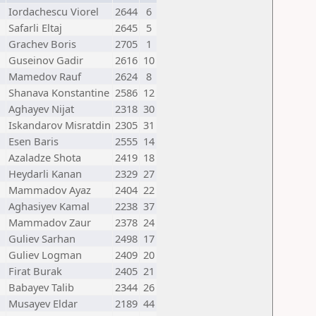
Iordachescu Viorel
2644
6
Safarli Eltaj
2645
5
Grachev Boris
2705
1
Guseinov Gadir
2616
10
Mamedov Rauf
2624
8
Shanava Konstantine
2586
12
Aghayev Nijat
2318
30
Iskandarov Misratdin
2305
31
Esen Baris
2555
14
Azaladze Shota
2419
18
Heydarli Kanan
2329
27
Mammadov Ayaz
2404
22
Aghasiyev Kamal
2238
37
Mammadov Zaur
2378
24
Guliev Sarhan
2498
17
Guliev Logman
2409
20
Firat Burak
2405
21
Babayev Talib
2344
26
Musayev Eldar
2189
44