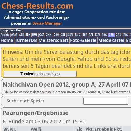
Logged on: Gast
Arabic
ARM
AZE
BIH
BUL
CAT
CHN
CRO
CZE
DEN
ENG
ESP
FAI
FIN
FRA
GER
GRE
INA
I
Home
TurnierDB
Meisterschaft
Foto-Galerie
Meldekartei
El
Hinweis: Um die Serverbelastung durch das tägliche D
Seiten und mehr) von Google, Yahoo und Co zu reduz
bereits seit 5 Tagen beendet sind die Links erst dur
Nakhchivan Open 2012, group A, 27 April-07
Die Seite wurde zuletzt aktualisiert am 06.05.2012 16:06:10, Ersteller/Letzter
Suche nach Spieler
Paarungen/Ergebnisse
6. Runde am 03.05.2012 um 15-30
Br.
Nr.
Weiß
Elo
Pkt.
Ergebnis
Pkt.