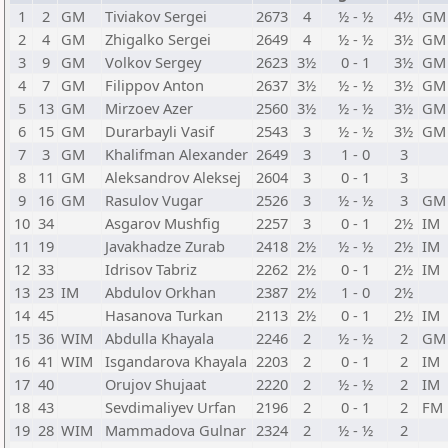
1
2
GM
Tiviakov Sergei
2673
4
½ - ½
4½
GM
2
4
GM
Zhigalko Sergei
2649
4
½ - ½
3½
GM
3
9
GM
Volkov Sergey
2623
3½
0 - 1
3½
GM
4
7
GM
Filippov Anton
2637
3½
½ - ½
3½
GM
5
13
GM
Mirzoev Azer
2560
3½
½ - ½
3½
GM
6
15
GM
Durarbayli Vasif
2543
3
½ - ½
3½
GM
7
3
GM
Khalifman Alexander
2649
3
1 - 0
3
8
11
GM
Aleksandrov Aleksej
2604
3
0 - 1
3
9
16
GM
Rasulov Vugar
2526
3
½ - ½
3
GM
10
34
Asgarov Mushfig
2257
3
0 - 1
2½
IM
11
19
Javakhadze Zurab
2418
2½
½ - ½
2½
IM
12
33
Idrisov Tabriz
2262
2½
0 - 1
2½
IM
13
23
IM
Abdulov Orkhan
2387
2½
1 - 0
2½
14
45
Hasanova Turkan
2113
2½
0 - 1
2½
IM
15
36
WIM
Abdulla Khayala
2246
2
½ - ½
2
GM
16
41
WIM
Isgandarova Khayala
2203
2
0 - 1
2
IM
17
40
Orujov Shujaat
2220
2
½ - ½
2
IM
18
43
Sevdimaliyev Urfan
2196
2
0 - 1
2
FM
19
28
WIM
Mammadova Gulnar
2324
2
½ - ½
2