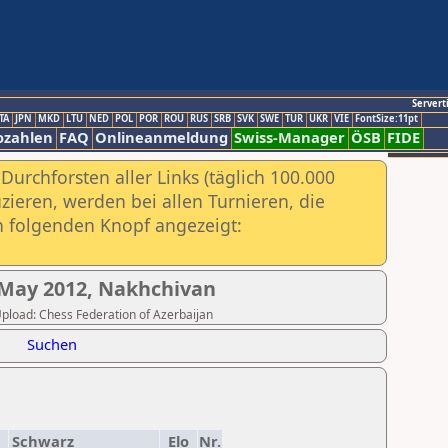
Servert
TA
JPN
MKD
LTU
NED
POL
POR
ROU
RUS
SRB
SVK
SWE
TUR
UKR
VIE
FontSize:11pt
ozahlen
FAQ
Onlineanmeldung
Swiss-Manager
ÖSB
FIDE
urchforsten aller Links (täglich 100.000
ieren, werden bei allen Turnieren, die
ch folgenden Knopf angezeigt:
 May 2012, Nakhchivan
 Upload: Chess Federation of Azerbaijan
Suchen
Schwarz
Elo
Nr.