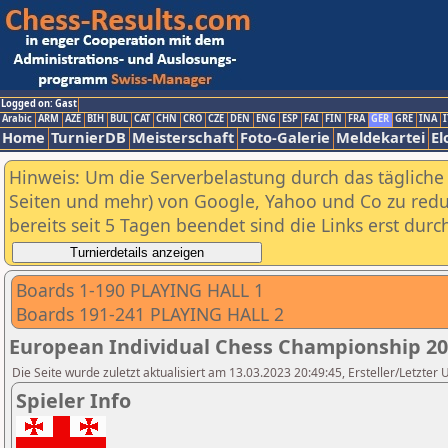
Logged on: Gast
Arabic
ARM
AZE
BIH
BUL
CAT
CHN
CRO
CZE
DEN
ENG
ESP
FAI
FIN
FRA
GER
GRE
INA
I
Home
TurnierDB
Meisterschaft
Foto-Galerie
Meldekartei
El
Hinweis: Um die Serverbelastung durch das tägliche D
Seiten und mehr) von Google, Yahoo und Co zu reduz
bereits seit 5 Tagen beendet sind die Links erst dur
Boards 1-190 PLAYING HALL 1
Boards 191-241 PLAYING HALL 2
European Individual Chess Championship 2
Die Seite wurde zuletzt aktualisiert am 13.03.2023 20:49:45, Ersteller/Letzter
Spieler Info