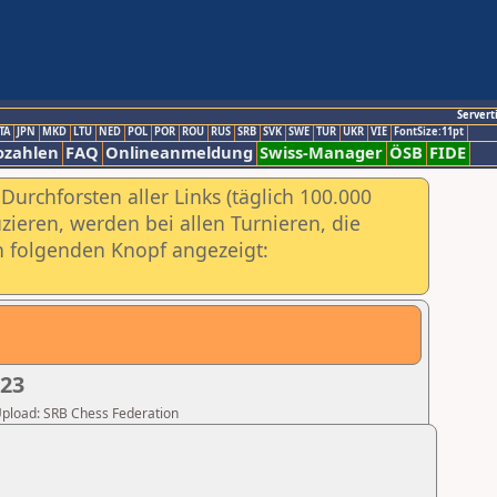
Servert
TA
JPN
MKD
LTU
NED
POL
POR
ROU
RUS
SRB
SVK
SWE
TUR
UKR
VIE
FontSize:11pt
ozahlen
FAQ
Onlineanmeldung
Swiss-Manager
ÖSB
FIDE
urchforsten aller Links (täglich 100.000
ieren, werden bei allen Turnieren, die
ch folgenden Knopf angezeigt:
023
 Upload: SRB Chess Federation