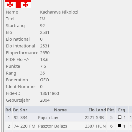
Name
Kacharava Nikolozi
Titel
IM
Startrang
92
Elo
2531
Elo national
0
Elo intnational
2531
Eloperformance
2650
FIDE Elo +/-
18,6
Punkte
7,5
Rang
35
Föderation
GEO
Ident-Nummer
0
Fide-ID
13611860
Geburtsjahr
2004
Rd.
Br.
Snr
Name
Elo
Land
Pkt.
Erg.
1
92
334
Pajcin Lav
2221
SRB
5
1
1
2
74
220
FM
Pasztor Balazs
2387
HUN
6
1
1