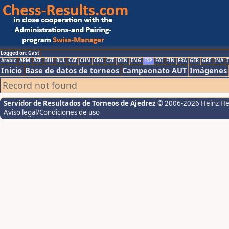
Logged on: Gast
Arabic
ARM
AZE
BIH
BUL
CAT
CHN
CRO
CZE
DEN
ENG
ESP
FAI
FIN
FRA
GER
GRE
INA
I
Inicio
Base de datos de torneos
Campeonato AUT
Imágenes
Record not found
Servidor de Resultados de Torneos de Ajedrez
© 2006-2026 Heinz H
Aviso legal/Condiciones de uso