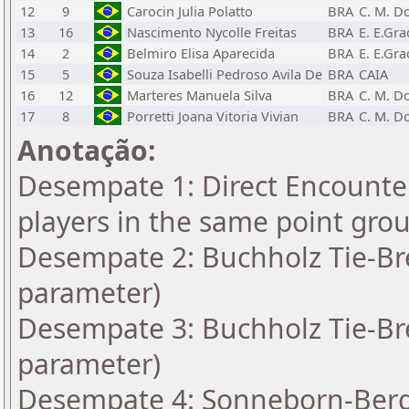
12
9
Carocin Julia Polatto
BRA
C. M. D
13
16
Nascimento Nycolle Freitas
BRA
E. E.Gr
14
2
Belmiro Elisa Aparecida
BRA
E. E.Gr
15
5
Souza Isabelli Pedroso Avila De
BRA
CAIA
16
12
Marteres Manuela Silva
BRA
C. M. D
17
8
Porretti Joana Vitoria Vivian
BRA
C. M. D
Anotação:
Desempate 1: Direct Encounter
players in the same point gro
Desempate 2: Buchholz Tie-Bre
parameter)
Desempate 3: Buchholz Tie-Bre
parameter)
Desempate 4: Sonneborn-Berge