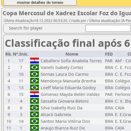
Copa Mercosul de Xadrez Escolar Foz do Igua
Última Atualização18.12.2022 00:53:20, Criado por / Última atualização: IA P
Search for player
Classificação final após 
Rk.
Nº.Inic.
Nome
FED
C
1
17
Caballero Sofía Anabela Torres
PAR
Abf - C
2
7
Vanelli Isabely Cortez
BRA
C. E. Fc
3
10
Sornas Laura Do Carmo
BRA
C. E. Fc
4
11
Mendonça Manuela Brenha
BRA
Colégio
5
13
Loeff Maria Eduarda Godoy
BRA
Colégio
6
15
Gimenez Mayda Belén Valdez
PAR
Ferloni
7
4
Sassaha Giovana Betoni
BRA
C. X. Ib
8
6
Silva Isabelly Ruiz Da
BRA
CAIA
9
3
Alcará Gabriela
BRA
E. E.Gr
10
14
Santos Maria Vitória Dos
BRA
E. E.Gr
11
1
Araujo Bianca Ruiz De
BRA
CAIA