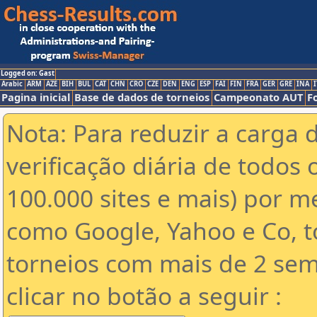
Logged on: Gast
Arabic
ARM
AZE
BIH
BUL
CAT
CHN
CRO
CZE
DEN
ENG
ESP
FAI
FIN
FRA
GER
GRE
INA
I
Pagina inicial
Base de dados de torneios
Campeonato AUT
F
Nota: Para reduzir a carga 
verificação diária de todos 
100.000 sites e mais) por 
como Google, Yahoo e Co, t
torneios com mais de 2 sem
clicar no botão a seguir :