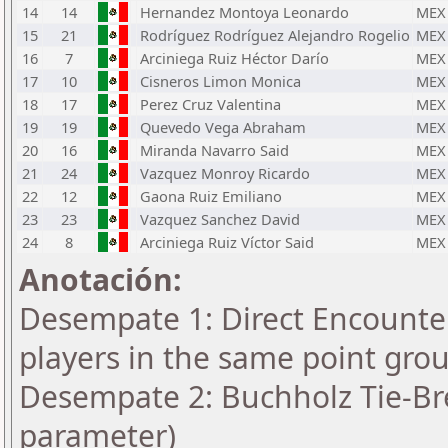
14
14
Hernandez Montoya Leonardo
MEX
15
21
Rodríguez Rodríguez Alejandro Rogelio
MEX
16
7
Arciniega Ruiz Héctor Darío
MEX
17
10
Cisneros Limon Monica
MEX
18
17
Perez Cruz Valentina
MEX
19
19
Quevedo Vega Abraham
MEX
20
16
Miranda Navarro Said
MEX
21
24
Vazquez Monroy Ricardo
MEX
22
12
Gaona Ruiz Emiliano
MEX
23
23
Vazquez Sanchez David
MEX
24
8
Arciniega Ruiz Víctor Said
MEX
Anotación:
Desempate 1: Direct Encounter
players in the same point gro
Desempate 2: Buchholz Tie-Bre
parameter)