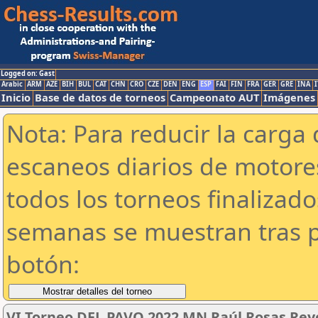
Logged on: Gast
Arabic
ARM
AZE
BIH
BUL
CAT
CHN
CRO
CZE
DEN
ENG
ESP
FAI
FIN
FRA
GER
GRE
INA
I
Inicio
Base de datos de torneos
Campeonato AUT
Imágenes
Nota: Para reducir la carga 
escaneos diarios de motor
todos los torneos finalizad
semanas se muestran tras p
botón:
VI Torneo DEL PAVO 2022 MN Raúl Rosas Re