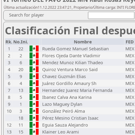
Última actualización11.12.2022 23:47:21, Propietario/Última carga: INTI FLOR
Search for player
Clasificación Final despu
Rk.
No.Ini.
Nombre
FED
1
22
Rueda Gomez Manuel Sebastian
MEX
2
2
Flores Ojeda Dante Vladimir
MEX
3
6
Mendez Munoz Kilian Thadeo
MEX
4
20
Quiroz Ventura Marco Said
MEX
5
9
Chavez Guzmán Elias
MEX
6
4
Juárez Gordillo Amaury Sh
MEX
7
13
Hernandez Juarez Maria Fernanda
MEX
8
5
Ibanez Calva Ana Karina
MEX
9
1
Lazo Maguey Dylan
MEX
10
3
González Peiró Alma
MEX
18
Pérez Mesino Cristian Isaac
MEX
12
11
Eguia Sauza Alejandro
MEX
13
15
Klainer Leo Arami
MEX