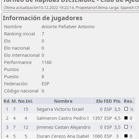
Última actualización10.12.2022 19:22:14, Propietario/Última carga: Spanish C
Información de jugadores
Nombre
Aniorte Peñalver Antonio
Ranking inicial
7
Elo
0
Elo nacional
0
Elo internacional
0
Performance
1160
Puntos
3
Puesto
8
Federación
ESP
Código nacional
0
Rd.
M.
No.Ini.
Nombre
Elo
FED
Pts.
Res.
1
7
15
Segarra Victorio Israel
0
ESP
3,5
½
2
4
4
Salmeron Castro Pedro I
1357
ESP
4,5
0
3
7
12
Jimenez Castan Alejandro
0
ESP
3,5
1
4
5
5
Duran Cerezo Ana Isabel
1060
ESP
3
0