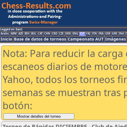
Logged on: Gast
Arabic
ARM
AZE
BIH
BUL
CAT
CHN
CRO
CZE
DEN
ENG
ESP
FAI
FIN
FRA
GER
GRE
INA
I
Inicio
Base de datos de torneos
Campeonato AUT
Imágenes
Nota: Para reducir la carga 
escaneos diarios de motor
Yahoo, todos los torneos f
semanas se muestran tras p
botón:
Torneo de Rápidas DICIEMBRE - Club de Ajed