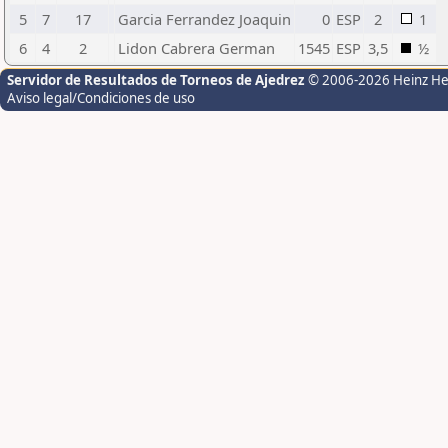
5
7
17
Garcia Ferrandez Joaquin
0
ESP
2
1
6
4
2
Lidon Cabrera German
1545
ESP
3,5
½
Servidor de Resultados de Torneos de Ajedrez
© 2006-2026 Heinz H
Aviso legal/Condiciones de uso