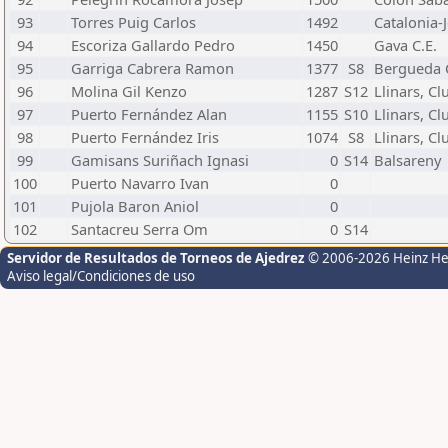
93
Torres Puig Carlos
1492
Catalonia-J
94
Escoriza Gallardo Pedro
1450
Gava C.E.
95
Garriga Cabrera Ramon
1377
S8
Bergueda C
96
Molina Gil Kenzo
1287
S12
Llinars, Cl
97
Puerto Fernández Alan
1155
S10
Llinars, Cl
98
Puerto Fernández Iris
1074
S8
Llinars, Cl
99
Gamisans Suriñach Ignasi
0
S14
Balsareny
100
Puerto Navarro Ivan
0
101
Pujola Baron Aniol
0
102
Santacreu Serra Om
0
S14
Servidor de Resultados de Torneos de Ajedrez
© 2006-2026 Heinz H
Aviso legal/Condiciones de uso