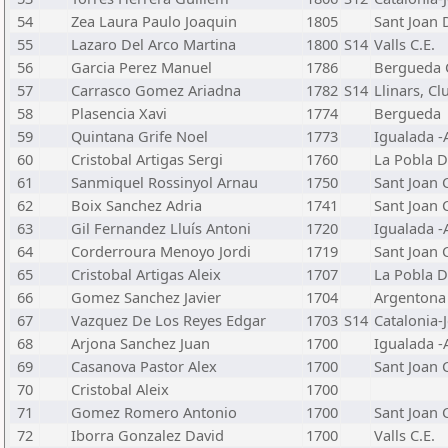
54
Zea Laura Paulo Joaquin
1805
Sant Joan 
55
Lazaro Del Arco Martina
1800
S14
Valls C.E.
56
Garcia Perez Manuel
1786
Bergueda C
57
Carrasco Gomez Ariadna
1782
S14
Llinars, Cl
58
Plasencia Xavi
1774
Bergueda
59
Quintana Grife Noel
1773
Igualada -
60
Cristobal Artigas Sergi
1760
La Pobla D
61
Sanmiquel Rossinyol Arnau
1750
Sant Joan C
62
Boix Sanchez Adria
1741
Sant Joan C
63
Gil Fernandez Lluís Antoni
1720
Igualada -
64
Corderroura Menoyo Jordi
1719
Sant Joan C
65
Cristobal Artigas Aleix
1707
La Pobla D
66
Gomez Sanchez Javier
1704
Argentona 
67
Vazquez De Los Reyes Edgar
1703
S14
Catalonia-J
68
Arjona Sanchez Juan
1700
Igualada -
69
Casanova Pastor Alex
1700
Sant Joan C
70
Cristobal Aleix
1700
71
Gomez Romero Antonio
1700
Sant Joan C
72
Iborra Gonzalez David
1700
Valls C.E.