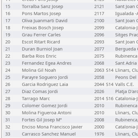
15
Torralba Sanz Josep
2121
Sant Joan C
16
Pons Martos Josep
2117
Igualada -
17
Oliva Juanmarti David
2100
Sant Joan C
18
Freixas Bosch Josep
2099
Catalonia-J
19
Grau Ferrer Carles
2096
Sitges Pra
20
Escot Ritart Ricard
2093
Sant Joan C
21
Duran Burniol Joan
2077
Bergueda C
22
Barba Rios Enric
2075
Rubinenca
23
Fernandez Egea Andres
2068
Sant Adria 
24
Molina Gil Noah
2063
S14
Llinars, Cl
25
Parayre Soguero Jordi
2058
Peons Del 
26
Garcia Rodriguez Laia
2044
S14
Valls C.E.
27
Diaz Comas Jordi
2026
Platja D'ar
28
Tarrago Marc
2014
S16
Catalonia-J
29
Colomer Gomez Jordi
2010
Rubinenca
30
Molina Figueroa Antoni
2010
Llinars, Cl
31
Fortes Gil Josep Mª
2008
Rubinenca,
32
Enciso Mona Francisco Javier
2000
Catalonia-J
33
Carrasco Sanchez Manuel
1976
Llinars, Cl