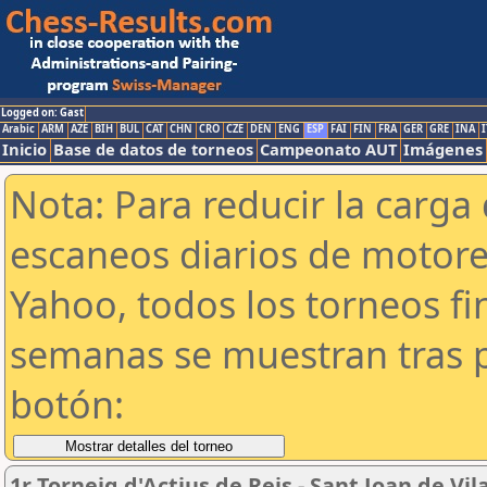
Logged on: Gast
Arabic
ARM
AZE
BIH
BUL
CAT
CHN
CRO
CZE
DEN
ENG
ESP
FAI
FIN
FRA
GER
GRE
INA
I
Inicio
Base de datos de torneos
Campeonato AUT
Imágenes
Nota: Para reducir la carga 
escaneos diarios de motor
Yahoo, todos los torneos f
semanas se muestran tras p
botón:
1r Torneig d'Actius de Reis - Sant Joan de Vi