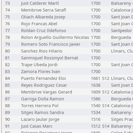
73
Just Calderer Martí
1700
Balsareny -
74
Membrive Serra Serafí
1700
Catalonia-J
75
Oliach Albareda Josep
1700
Sant Joan 
76
Rojo Francas Abel
1700
Sant Joan C
77
Roldan Cruz Ildefonso
1700
Santpedor 
78
Rolon Arguello Guillermo Nicolas
1700
Bergueda
79
Romero Soto Francisco Javier
1700
Sant Joan C
80
Sanchez Rios Hilario
1700
Llinars, Cl
81
Sanmiquel Rossinyol Bernat
1700
82
Trape Ubeda Jordi
1700
Sant Joan C
83
Zamora Flores Ivan
1700
84
Puerto Fernandez Eloi
1661
S12
Llinars, Cl
85
Reyes Rodriguez Cesar
1638
Sant Joan 
86
Membrive Vargas Gerard
1609
S12
Catalonia-J
87
Garriga Dolla Ramon
1586
Bergueda C
88
Torres Herrera Pol
1540
S14
Catalonia-J
89
Sitges Ramos Sandra
1534
Balsareny -
90
Lazaro Jaular Jorge
1516
Sitges Pra
91
Just Casas Marc
1512
S14
Balsareny -
92
Pelegrin Rocamora Josep
1500
Colon Saba