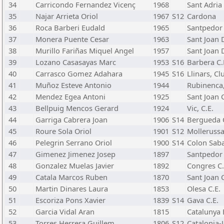
34
Carricondo Fernandez Vicenç
1968
Sant Adria 
35
Najar Arrieta Oriol
1967
S12
Cardona
36
Roca Barberi Eudald
1965
Santpedor 
37
Monera Puente Cesar
1963
Sant Joan 
38
Murillo Fariñas Miquel Angel
1957
Sant Joan 
39
Lozano Casasayas Marc
1953
S16
Barbera C.
40
Carrasco Gomez Adahara
1945
S16
Llinars, Cl
41
Muñoz Esteve Antonio
1944
Rubinenca,
42
Mendez Egea Antoni
1925
Sant Joan C
43
Bellpuig Mencos Gerard
1924
Vic, C.E.
44
Garriga Cabrera Joan
1906
S14
Bergueda C
45
Roure Sola Oriol
1901
S12
Molleruss
46
Pelegrin Serrano Oriol
1900
S14
Colon Saba
47
Gimenez Jimenez Josep
1897
Santpedor 
48
Gonzalez Muelas Javier
1892
Congres C.
49
Catala Marcos Ruben
1870
Sant Joan C
50
Martin Dinares Laura
1853
Olesa C.E.
51
Escoriza Pons Xavier
1839
S14
Gava C.E.
52
Garcia Vidal Aran
1815
Catalunya 
53
Torres Herrera Guillem
1806
S12
Catalonia-J