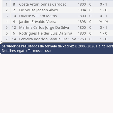
1
8
Costa Artur Jonnas Cardoso
1800
0
0 - 1
2
2
De Sousa Jadson Alves
1904
0
1 - 0
3
10
Duarte William Matos
1800
0
0 - 1
4
4
Jardim Erivaldo Vieira
1898
0
½ - ½
5
12
Martins Carlos Jorge Da Silva
1800
0
0 - 1
6
6
Rodrigues Helder Luiz Da Silva
1830
0
1 - 0
7
14
Ferreira Rodrigo Samuel Da Silva
1753
0
1 - 0
Servidor de resultados de torneio de xadrez
© 2006-2026 Heinz Her
Detalhes legais / Termos de uso