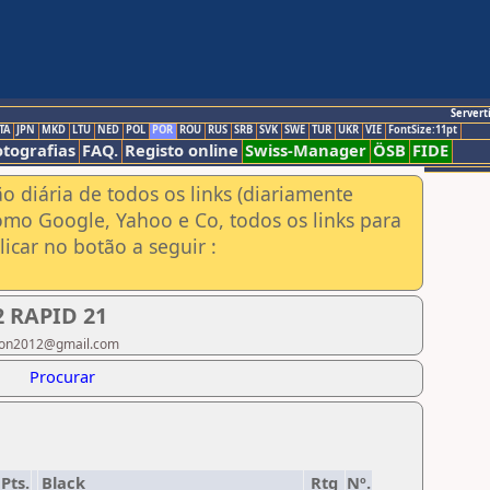
Servert
TA
JPN
MKD
LTU
NED
POL
POR
ROU
RUS
SRB
SVK
SWE
TUR
UKR
VIE
FontSize:11pt
otografias
FAQ.
Registo online
Swiss-Manager
ÖSB
FIDE
ão diária de todos os links (diariamente
omo Google, Yahoo e Co, todos os links para
icar no botão a seguir :
 RAPID 21
ilson2012@gmail.com
Procurar
Pts.
Black
Rtg
Nº.