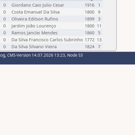
0
Giordano Caio Julio Cesar
1916
1
0
Costa Emanuel Da Silva
1800
9
0
Oliveira Edilson Rufino
1899
3
0
Jardim João Lourenço
1800
11
0
Ramos Janclei Mendes
1860
5
0
Da Silva Francisco Carlos Subrinho
1772
13
0
Da Silva Silvano Vieira
1824
7
zog
, CMS-Version 14.07.2026 13:23, Node S3