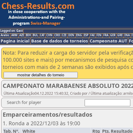
Logged on: Gast
Arabic
ARM
AZE
BIH
BUL
CAT
CHN
CRO
CZE
DEN
ENG
ESP
FAI
FIN
FRA
GER
GRE
INA
I
Pagina inicial
Base de dados de torneios
Campeonato AUT
F
Nota: Para reduzir a carga do servidor pela verificaç
100.000 sites e mais) por mecanismos de pesquisa c
torneios com mais de 2 semanas são exibidos após cl
CAMPEONATO MARABAENSE ABSOLUTO 2022
Última Atualização04.12.2022 15:40:32, Criado por / Última atualização: arn
Search for player
Emparceiramentos/resultados
1. Ronda a 2022/12/03 às 19:00
Tab.
Nº.
White
Rtg
Pts.
Resultado