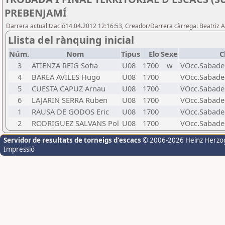
PREBENJAMÍ
Darrera actualització14.04.2012 12:16:53, Creador/Darrera càrrega: Beatriz 
Llista del rànquing inicial
Núm.
Nom
Tipus
Elo
Sexe
C
3
ATIENZA REIG Sofia
U08
1700
w
VOcc.Sabadell
4
BAREA AVILES Hugo
U08
1700
VOcc.Sabadell
5
CUESTA CAPUZ Arnau
U08
1700
VOcc.Sabadell
6
LAJARIN SERRA Ruben
U08
1700
VOcc.Sabadell
1
RAUSA DE GODOS Eric
U08
1700
VOcc.Sabadell
2
RODRIGUEZ SALVANS Pol
U08
1700
VOcc.Sabadell
Servidor de resultats de torneigs d'escacs
© 2006-2026 Heinz Herzo
Impressió