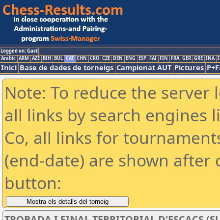
Logged on: Gast
Arabic
ARM
AZE
BIH
BUL
CAT
CHN
CRO
CZE
DEN
ENG
ESP
FAI
FIN
FRA
GER
GRE
INA
I
Inici
Base de dades de torneigs
Campionat AUT
Pictures
P+F
Note: To reduce the server 
all links by search engines
Co, all links for tournamen
(end-date) are shown after c
button:
TROBADA I FINAL TERRITORIAL D'ESCACS (S