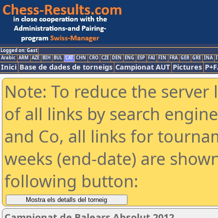
Logged on: Gast
Arabic
ARM
AZE
BIH
BUL
CAT
CHN
CRO
CZE
DEN
ENG
ESP
FAI
FIN
FRA
GER
GRE
INA
I
Inici
Base de dades de torneigs
Campionat AUT
Pictures
P+F
Note: To reduce the server 
of all links by search engin
and Co, all links for tourn
weeks (end-date) are shown 
following button:
Campionat de Balears Absolut 2012