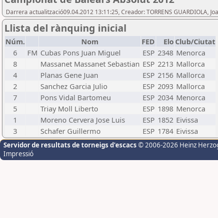
Darrera actualització09.04.2012 13:11:25, Creador: TORRENS GUARDIOLA, Joa
Llista del rànquing inicial
Núm.
Nom
FED
Elo
Club/Ciutat
6
FM
Cubas Pons Juan Miguel
ESP
2348
Menorca
8
Massanet Massanet Sebastian
ESP
2213
Mallorca
4
Planas Gene Juan
ESP
2156
Mallorca
2
Sanchez Garcia Julio
ESP
2093
Mallorca
7
Pons Vidal Bartomeu
ESP
2034
Menorca
5
Triay Moll Liberto
ESP
1898
Menorca
1
Moreno Cervera Jose Luis
ESP
1852
Eivissa
3
Schafer Guillermo
ESP
1784
Eivissa
Servidor de resultats de torneigs d'escacs
© 2006-2026 Heinz Herzo
Impressió