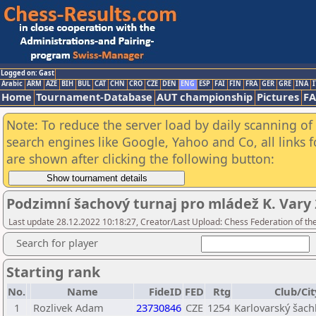
Logged on: Gast
Arabic
ARM
AZE
BIH
BUL
CAT
CHN
CRO
CZE
DEN
ENG
ESP
FAI
FIN
FRA
GER
GRE
INA
I
Home
Tournament-Database
AUT championship
Pictures
F
Note: To reduce the server load by daily scanning of a
search engines like Google, Yahoo and Co, all links 
are shown after clicking the following button:
Podzimní šachový turnaj pro mládež K. Vary 20
Last update 28.12.2022 10:18:27, Creator/Last Upload: Chess Federation of th
Search for player
Starting rank
No.
Name
FideID
FED
Rtg
Club/Cit
1
Rozlivek Adam
23730846
CZE
1254
Karlovarský šach