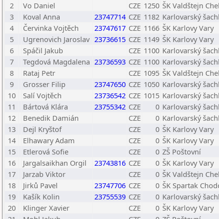
2
Vo Daniel
CZE
1250
ŠK Valdštejn Che
3
Koval Anna
23747714
CZE
1182
Karlovarský šach
4
Červinka Vojtěch
23747617
CZE
1166
ŠK Karlovy Vary
5
Ugrenovich Jaroslav
23736615
CZE
1149
ŠK Karlovy Vary
6
Spáčil Jakub
CZE
1100
Karlovarský šach
7
Tegdová Magdalena
23736593
CZE
1100
Karlovarský šach
8
Rataj Petr
CZE
1095
ŠK Valdštejn Che
9
Grosser Filip
23747650
CZE
1050
Karlovarský šach
10
Salí Vojtěch
23736542
CZE
1015
Karlovarský šach
11
Bártová Klára
23755342
CZE
0
Karlovarský šach
12
Benedik Damián
CZE
0
Karlovarský šach
13
Dejl Kryštof
CZE
0
ŠK Karlovy Vary
14
Elhawary Adam
CZE
0
ŠK Karlovy Vary
15
Etlerová Sofie
CZE
0
ZŠ Poštovní
16
Jargalsaikhan Orgil
23743816
CZE
0
ŠK Karlovy Vary
17
Jarzab Viktor
CZE
0
ŠK Valdštejn Che
18
Jirků Pavel
23747706
CZE
0
ŠK Spartak Chod
19
Kašík Kolin
23755539
CZE
0
Karlovarský šach
20
Klinger Xavier
CZE
0
ŠK Karlovy Vary