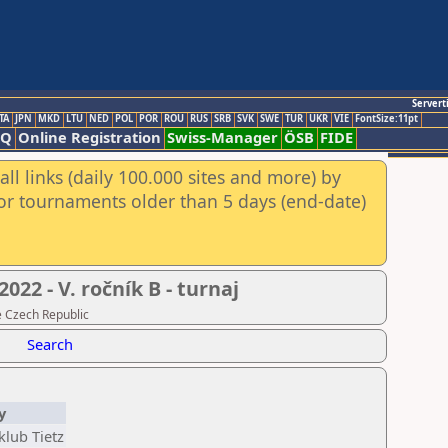
Servert
TA
JPN
MKD
LTU
NED
POL
POR
ROU
RUS
SRB
SVK
SWE
TUR
UKR
VIE
FontSize:11pt
AQ
Online Registration
Swiss-Manager
ÖSB
FIDE
ll links (daily 100.000 sites and more) by
for tournaments older than 5 days (end-date)
22 - V. ročník B - turnaj
e Czech Republic
Search
y
klub Tietz