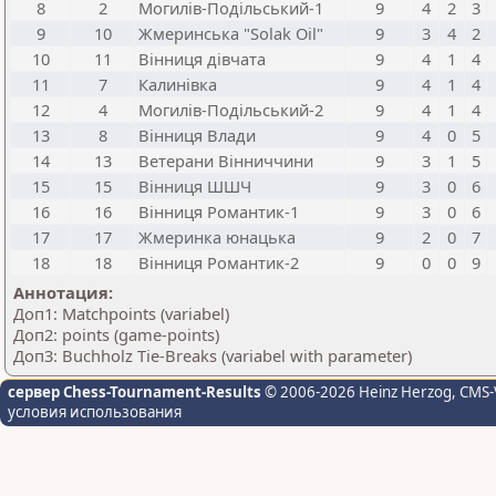
8
2
Могилів-Подільський-1
9
4
2
3
9
10
Жмеринська "Solak Oil"
9
3
4
2
10
11
Вінниця дівчата
9
4
1
4
11
7
Калинівка
9
4
1
4
12
4
Могилів-Подільський-2
9
4
1
4
13
8
Вінниця Влади
9
4
0
5
14
13
Ветерани Вінниччини
9
3
1
5
15
15
Вінниця ШШЧ
9
3
0
6
16
16
Вінниця Романтик-1
9
3
0
6
17
17
Жмеринка юнацька
9
2
0
7
18
18
Вінниця Романтик-2
9
0
0
9
Аннотация:
Доп1: Matchpoints (variabel)
Доп2: points (game-points)
Доп3: Buchholz Tie-Breaks (variabel with parameter)
сервер Chess-Tournament-Results
© 2006-2026 Heinz Herzog
, CMS-
условия использования