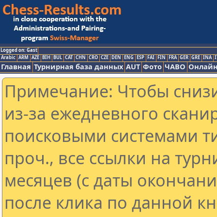
Logged on: Gast
Arabic
ARM
AZE
BIH
BUL
CAT
CHN
CRO
CZE
DEN
ENG
ESP
FAI
FIN
FRA
GER
GRE
INA
I
Главная
Турнирная база данных
AUT
Фото
ЧАВО
Онлайн
Примечание: Чтобы снизи
из-за ежедневного скани
поисковыми системами ти
проч., все ссылки на тур
месяцев (с даты окончан
после клика по данной кн