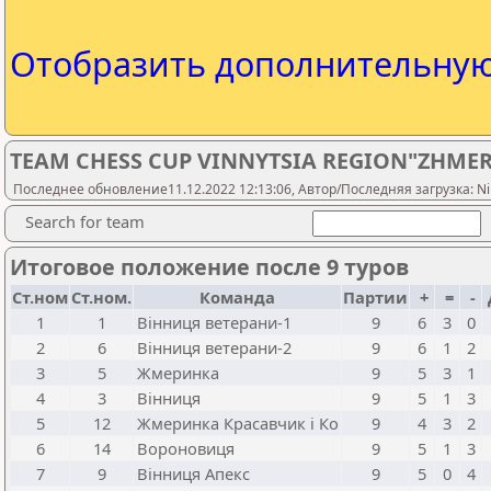
Отобразить дополнительну
TEAM CHESS CUP VINNYTSIA REGION"ZHMER
Последнее обновление11.12.2022 12:13:06, Автор/Последняя загрузка: Ni
Search for team
Итоговое положение после 9 туров
Ст.ном
Ст.ном.
Команда
Партии
+
=
-
1
1
Вінниця ветерани-1
9
6
3
0
2
6
Вінниця ветерани-2
9
6
1
2
3
5
Жмеринка
9
5
3
1
4
3
Вінниця
9
5
1
3
5
12
Жмеринка Красавчик і Ко
9
4
3
2
6
14
Вороновиця
9
5
1
3
7
9
Вінниця Апекс
9
5
0
4