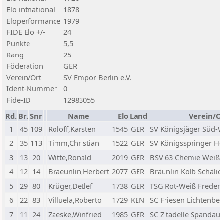
Elo intnational
1878
Eloperformance
1979
FIDE Elo +/-
24
Punkte
5,5
Rang
25
Föderation
GER
Verein/Ort
SV Empor Berlin e.V.
Ident-Nummer
0
Fide-ID
12983055
Rd.
Br.
Snr
Name
Elo
Land
Verein/O
1
45
109
Roloff,Karsten
1545
GER
SV Königsjäger Süd-W
2
35
113
Timm,Christian
1522
GER
SV Königsspringer He
3
13
20
Witte,Ronald
2019
GER
BSV 63 Chemie Weiß
4
12
14
Braeunlin,Herbert
2077
GER
Bräunlin Kolb Schäli
5
29
80
Krüger,Detlef
1738
GER
TSG Rot-Weiß Freder
6
22
83
Villuela,Roberto
1729
KEN
SC Friesen Lichtenbe
7
11
24
Zaeske,Winfried
1985
GER
SC Zitadelle Spandau