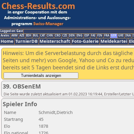
Logged on: Gast
Arabic
ARM
AZE
BIH
BUL
CAT
CHN
CRO
CZE
DEN
ENG
ESP
FAI
FIN
FRA
GER
GRE
INA
I
Home
TurnierDB
Meisterschaft
Foto-Galerie
Meldekartei
El
Hinweis: Um die Serverbelastung durch das tägliche D
Seiten und mehr) von Google, Yahoo und Co zu reduz
bereits seit 5 Tagen beendet sind die Links erst dur
39. OBSenEM
Die Seite wurde zuletzt aktualisiert am 01.02.2023 16:19:44, Ersteller/Letzte
Spieler Info
Name
Schmidt,Dietrich
Startrang
45
Elo
1878
Elo national
1726