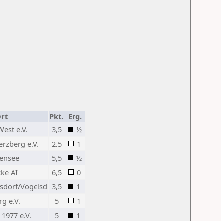
rt
Pkt.
Erg.
est e.V.
3,5
½
rzberg e.V.
2,5
1
ensee
5,5
½
cke AI
6,5
0
sdorf/Vogelsd
3,5
1
rg e.V.
5
1
 1977 e.V.
5
1