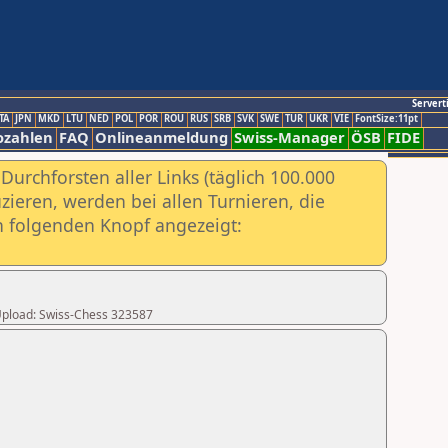
Servert
TA
JPN
MKD
LTU
NED
POL
POR
ROU
RUS
SRB
SVK
SWE
TUR
UKR
VIE
FontSize:11pt
ozahlen
FAQ
Onlineanmeldung
Swiss-Manager
ÖSB
FIDE
urchforsten aller Links (täglich 100.000
ieren, werden bei allen Turnieren, die
ch folgenden Knopf angezeigt:
r Upload: Swiss-Chess 323587