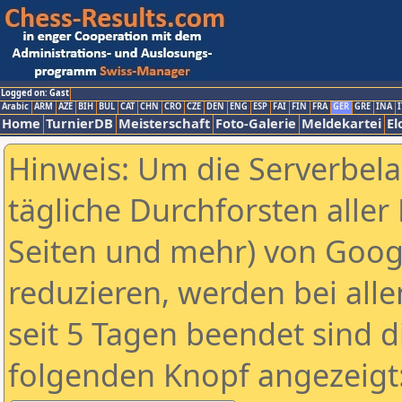
Logged on: Gast
Arabic
ARM
AZE
BIH
BUL
CAT
CHN
CRO
CZE
DEN
ENG
ESP
FAI
FIN
FRA
GER
GRE
INA
I
Home
TurnierDB
Meisterschaft
Foto-Galerie
Meldekartei
El
Hinweis: Um die Serverbel
tägliche Durchforsten aller 
Seiten und mehr) von Goog
reduzieren, werden bei alle
seit 5 Tagen beendet sind d
folgenden Knopf angezeigt