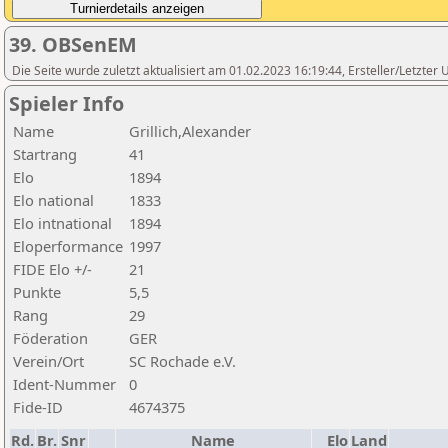
39. OBSenEM
Die Seite wurde zuletzt aktualisiert am 01.02.2023 16:19:44, Ersteller/Letzte
Spieler Info
Name
Grillich,Alexander
Startrang
41
Elo
1894
Elo national
1833
Elo intnational
1894
Eloperformance
1997
FIDE Elo +/-
21
Punkte
5,5
Rang
29
Föderation
GER
Verein/Ort
SC Rochade e.V.
Ident-Nummer
0
Fide-ID
4674375
Rd.
Br.
Snr
Name
Elo
Land