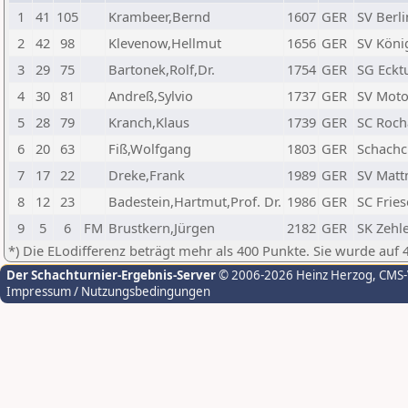
1
41
105
Krambeer,Bernd
1607
GER
SV Berli
2
42
98
Klevenow,Hellmut
1656
GER
SV Köni
3
29
75
Bartonek,Rolf,Dr.
1754
GER
SG Eckt
4
30
81
Andreß,Sylvio
1737
GER
SV Moto
5
28
79
Kranch,Klaus
1739
GER
SC Roch
6
20
63
Fiß,Wolfgang
1803
GER
Schachc
7
17
22
Dreke,Frank
1989
GER
SV Mattn
8
12
23
Badestein,Hartmut,Prof. Dr.
1986
GER
SC Fries
9
5
6
FM
Brustkern,Jürgen
2182
GER
SK Zehle
*) Die ELodifferenz beträgt mehr als 400 Punkte. Sie wurde auf 
Der Schachturnier-Ergebnis-Server
© 2006-2026 Heinz Herzog
, CMS
Impressum / Nutzungsbedingungen