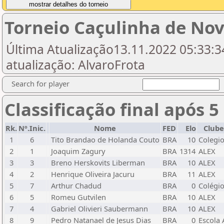
Torneio Caçulinha de Nov
Última Atualização13.11.2022 05:33:34
atualização: AlvaroFrota
Search for player
Classificação final após 5
Rk.
Nº.Inic.
Nome
FED
Elo
Clube
1
6
Tito Brandao de Holanda Couto
BRA
10
Colegi
2
1
Joaquim Zagury
BRA
1314
ALEX
3
3
Breno Herskovits Liberman
BRA
10
ALEX
4
2
Henrique Oliveira Jacuru
BRA
11
ALEX
5
7
Arthur Chadud
BRA
0
Colégi
6
5
Romeu Gutvilen
BRA
10
ALEX
7
4
Gabriel Olivieri Saubermann
BRA
10
ALEX
8
9
Pedro Natanael de Jesus Dias
BRA
0
Escola 