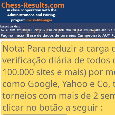
Logged on: Gast
Arabic
ARM
AZE
BIH
BUL
CAT
CHN
CRO
CZE
DEN
ENG
ESP
FAI
FIN
FRA
GER
GRE
INA
I
Pagina inicial
Base de dados de torneios
Campeonato AUT
F
Nota: Para reduzir a carga 
verificação diária de todos 
100.000 sites e mais) por 
como Google, Yahoo e Co, t
torneios com mais de 2 se
clicar no botão a seguir :