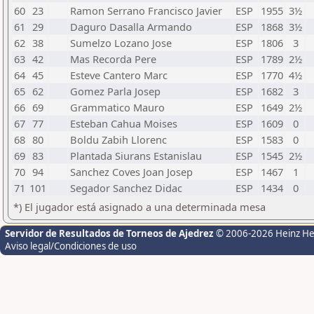
60
23
Ramon Serrano Francisco Javier
ESP
1955
3½
61
29
Daguro Dasalla Armando
ESP
1868
3½
62
38
Sumelzo Lozano Jose
ESP
1806
3
63
42
Mas Recorda Pere
ESP
1789
2½
64
45
Esteve Cantero Marc
ESP
1770
4½
65
62
Gomez Parla Josep
ESP
1682
3
66
69
Grammatico Mauro
ESP
1649
2½
67
77
Esteban Cahua Moises
ESP
1609
0
68
80
Boldu Zabih Llorenc
ESP
1583
0
69
83
Plantada Siurans Estanislau
ESP
1545
2½
70
94
Sanchez Coves Joan Josep
ESP
1467
1
71
101
Segador Sanchez Didac
ESP
1434
0
*) El jugador está asignado a una determinada mesa
Servidor de Resultados de Torneos de Ajedrez
© 2006-2026 Heinz H
Aviso legal/Condiciones de uso