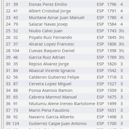
21
39
Donas Perez Emilio
ESP
1796
4
22
41
Albert Cristobal Jorge
ESP
1791
4
23
43
Muntane Aznar Juan Manuel
ESP
1780
4
24
79
Salazar Navas Josep
ESP
1584
4
25
52
Niubo Calvo Juan
ESP
1743
3½
26
32
Poyato Ruiz Fernando
ESP
1845
3½
27
37
Alcaraz Lopez Francesc
ESP
1806
3½
28
104
Cuevas Baquero Daniel
ESP
1398
3½
29
46
Garcia Ruiz Adrian
ESP
1769
3½
30
35
Repiso Alvarez Jorge
ESP
1820
3
31
84
Abascal Vicente Ignacio
ESP
1542
3
32
56
Calderon Gutierrez Felipe
ESP
1718
3
33
87
Cervera Lopez Miguel
ESP
1527
3
34
88
Ponsa Asensio Ramon
ESP
1509
3
35
65
Cabrera Marmol Manuel
ESP
1675
3
36
91
Ntutumu Alene Ireneo Bartolome
ESP
1499
3
37
73
Marin Pena Faustino
ESP
1631
3
38
92
Navarro Garcia Alberto
ESP
1498
3
39
124
Gutierrez Caspe Juan Antonio
ESP
1700
3