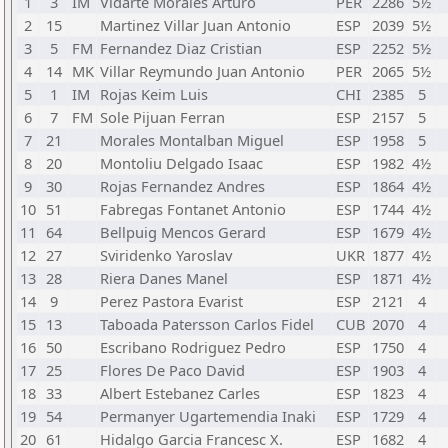
1
3
IM
Vidarte Morales Arturo
PER
2286
5½
2
15
Martinez Villar Juan Antonio
ESP
2039
5½
3
5
FM
Fernandez Diaz Cristian
ESP
2252
5½
4
14
MK
Villar Reymundo Juan Antonio
PER
2065
5½
5
1
IM
Rojas Keim Luis
CHI
2385
5
6
7
FM
Sole Pijuan Ferran
ESP
2157
5
7
21
Morales Montalban Miguel
ESP
1958
5
8
20
Montoliu Delgado Isaac
ESP
1982
4½
9
30
Rojas Fernandez Andres
ESP
1864
4½
10
51
Fabregas Fontanet Antonio
ESP
1744
4½
11
64
Bellpuig Mencos Gerard
ESP
1679
4½
12
27
Sviridenko Yaroslav
UKR
1877
4½
13
28
Riera Danes Manel
ESP
1871
4½
14
9
Perez Pastora Evarist
ESP
2121
4
15
13
Taboada Patersson Carlos Fidel
CUB
2070
4
16
50
Escribano Rodriguez Pedro
ESP
1750
4
17
25
Flores De Paco David
ESP
1903
4
18
33
Albert Estebanez Carles
ESP
1823
4
19
54
Permanyer Ugartemendia Inaki
ESP
1729
4
20
61
Hidalgo Garcia Francesc X.
ESP
1682
4