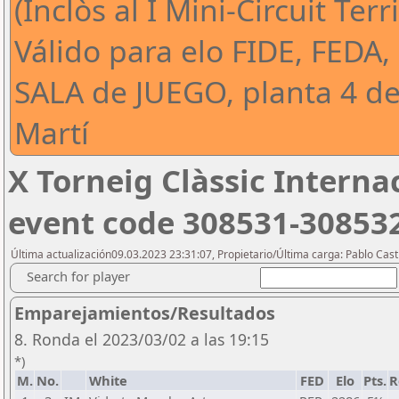
(Inclòs al I Mini-Circuit Ter
Válido para elo FIDE, FEDA,
SALA de JUEGO, planta 4 de
Martí
X Torneig Clàssic Interna
event code 308531-30853
Última actualización09.03.2023 23:31:07, Propietario/Última carga: Pablo Casti
Search for player
Emparejamientos/Resultados
8. Ronda el 2023/03/02 a las 19:15
*)
M.
No.
White
FED
Elo
Pts.
R