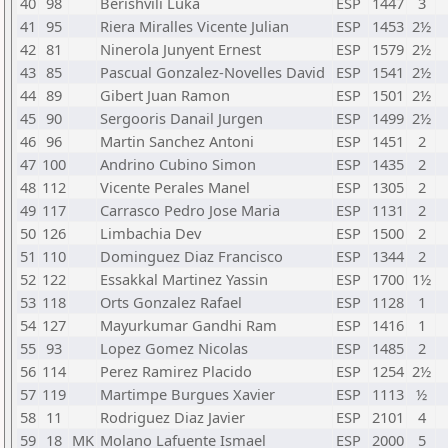
40
98
Berishvili Luka
ESP
1447
3
41
95
Riera Miralles Vicente Julian
ESP
1453
2½
42
81
Ninerola Junyent Ernest
ESP
1579
2½
43
85
Pascual Gonzalez-Novelles David
ESP
1541
2½
44
89
Gibert Juan Ramon
ESP
1501
2½
45
90
Sergooris Danail Jurgen
ESP
1499
2½
46
96
Martin Sanchez Antoni
ESP
1451
2
47
100
Andrino Cubino Simon
ESP
1435
2
48
112
Vicente Perales Manel
ESP
1305
2
49
117
Carrasco Pedro Jose Maria
ESP
1131
2
50
126
Limbachia Dev
ESP
1500
2
51
110
Dominguez Diaz Francisco
ESP
1344
2
52
122
Essakkal Martinez Yassin
ESP
1700
1½
53
118
Orts Gonzalez Rafael
ESP
1128
1
54
127
Mayurkumar Gandhi Ram
ESP
1416
1
55
93
Lopez Gomez Nicolas
ESP
1485
2
56
114
Perez Ramirez Placido
ESP
1254
2½
57
119
Martimpe Burgues Xavier
ESP
1113
½
58
11
Rodriguez Diaz Javier
ESP
2101
4
59
18
MK
Molano Lafuente Ismael
ESP
2000
5