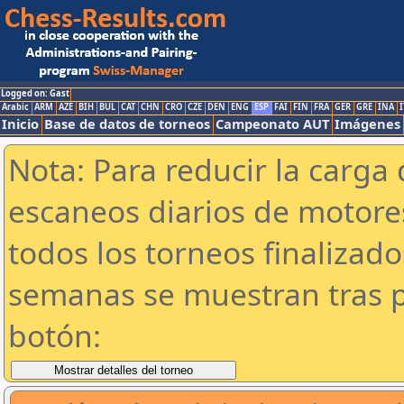
Logged on: Gast
Arabic
ARM
AZE
BIH
BUL
CAT
CHN
CRO
CZE
DEN
ENG
ESP
FAI
FIN
FRA
GER
GRE
INA
I
Inicio
Base de datos de torneos
Campeonato AUT
Imágenes
Nota: Para reducir la carga 
escaneos diarios de motor
todos los torneos finalizad
semanas se muestran tras p
botón: