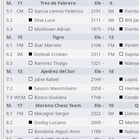
M.
11
Tres de Febrero
Elo
-
6
5.1
CM
Garcia Lemos Federico
2191
-
IM
Fiorit
5.2
Silva Luca
2111
-
IM
Blit J
5.3
Moldovan Adrian
1875
-
FM
Fiorit
M.
15
Tigre
Elo
-
12
6.1
FM
Ibar Marcelo
2108
-
FM
Perel
6.2
IM
Dolezal Cristian
2311
-
FM
Kapit
6.3
Ramirez Thiago
1521
-
Matvye
M.
13
Ajedrez del Sur
Elo
-
18
7.1
Jabie Rafael
2149
-
Lopez 
7.2
Sasson Maximiliano
2058
-
Herna
7.3
WCM
Bosco Giuliana
1748
-
Conde 
M.
17
Moreno Chess Team
Elo
-
10
Q
8.1
FM
Macagno Sergio
2322
-
IM
Llanos
8.2
Godoy Luciano
2009
-
Martin
8.3
Bondone Algozi Aron
1189
-
Naboul