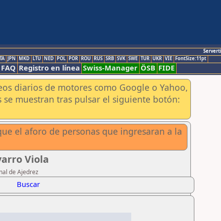
Servert
TA
JPN
MKD
LTU
NED
POL
POR
ROU
RUS
SRB
SVK
SWE
TUR
UKR
VIE
FontSize:11pt
FAQ
Registro en línea
Swiss-Manager
ÖSB
FIDE
aneos diarios de motores como Google o Yahoo,
 se muestran tras pulsar el siguiente botón:
ue el aforo de personas que ingresaran a la
arro Viola
nal de Ajedrez
Buscar