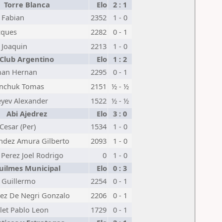
Torre Blanca
Elo
2 : 1
o Fabian
2352
1 - 0
acques
2282
0 - 1
o Joaquin
2213
1 - 0
Club Argentino
Elo
1 : 2
man Hernan
2295
0 - 1
anchuk Tomas
2151
½ - ½
yev Alexander
1522
½ - ½
Abi Ajedrez
Elo
3 : 0
Cesar (Per)
1534
1 - 0
ndez Amura Gilberto
2093
1 - 0
Perez Joel Rodrigo
0
1 - 0
uilmes Municipal
Elo
0 : 3
 Guillermo
2254
0 - 1
ez De Negri Gonzalo
2206
0 - 1
et Pablo Leon
1729
0 - 1