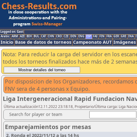
Logged on: Gast
Arabic
ARM
AZE
BIH
BUL
CAT
CHN
CRO
CZE
DEN
ENG
ESP
FAI
FIN
FRA
GER
GRE
INA
I
Inicio
Base de datos de torneos
Campeonato AUT
Imágenes
Nota: Para reducir la carga del servidor en los esc
todos los torneos finalizados hace más de 2 semanas
Por disposicion de los Organizadores, recordamos q
FNV sera de 4 personas x Equipo.
Liga Intergeneracional Rapid Fundacion Nav
Última actualización12.11.2022 23:18:18, Propietario/Última carga: Liga Nacio
Search for player or team
Emparejamientos por mesas
2. Ronda el 2022/11/12 a las 14 hs