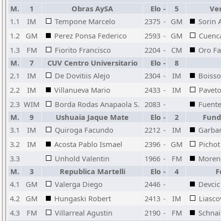
M.
1
Obras AySA
Elo
-
5
Ven
1.1
IM
Tempone Marcelo
2375
-
GM
Sorin A
1.2
GM
Perez Ponsa Federico
2593
-
GM
Cuenca
1.3
FM
Fiorito Francisco
2204
-
CM
Oro Fa
M.
7
CUV Centro Universitario
Elo
-
8
2.1
IM
De Dovitiis Alejo
2304
-
IM
Boisso
2.2
IM
Villanueva Mario
2433
-
IM
Paveto
2.3
WIM
Borda Rodas Anapaola S.
2083
-
Fuente
M.
9
Ushuaia Jaque Mate
Elo
-
2
Fund
3.1
IM
Quiroga Facundo
2212
-
IM
Garbar
3.2
IM
Acosta Pablo Ismael
2396
-
GM
Pichot
3.3
Unhold Valentin
1966
-
FM
Moreno
M.
3
Republica Martelli
Elo
-
4
F
4.1
GM
Valerga Diego
2446
-
Devcic
4.2
GM
Hungaski Robert
2413
-
IM
Liasco
4.3
FM
Villarreal Agustin
2190
-
FM
Schnai