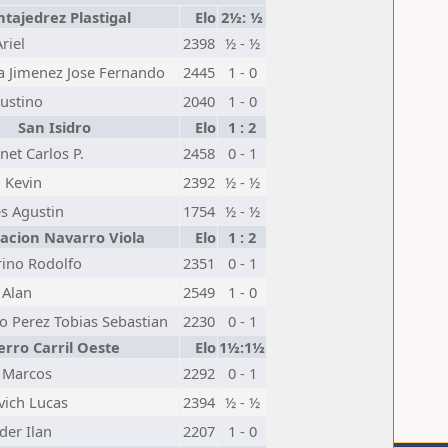
tajedrez Plastigal
Elo
2½: ½
riel
2398
½ - ½
 Jimenez Jose Fernando
2445
1 - 0
ustino
2040
1 - 0
San Isidro
Elo
1 : 2
net Carlos P.
2458
0 - 1
 Kevin
2392
½ - ½
s Agustin
1754
½ - ½
acion Navarro Viola
Elo
1 : 2
ino Rodolfo
2351
0 - 1
 Alan
2549
1 - 0
 Perez Tobias Sebastian
2230
0 - 1
erro Carril Oeste
Elo
1½:1½
 Marcos
2292
0 - 1
vich Lucas
2394
½ - ½
der Ilan
2207
1 - 0