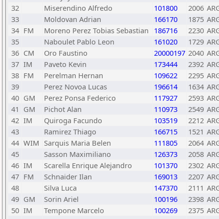
32
Miserendino Alfredo
101800
2006
AR
33
Moldovan Adrian
166170
1875
AR
34
FM
Moreno Perez Tobias Sebastian
186716
2230
AR
35
Naboulet Pablo Leon
161020
1729
AR
36
CM
Oro Faustino
20000197
2040
AR
37
IM
Paveto Kevin
173444
2392
AR
38
FM
Perelman Hernan
109622
2295
AR
39
Perez Novoa Lucas
196614
1634
AR
40
GM
Perez Ponsa Federico
117927
2593
AR
41
GM
Pichot Alan
110973
2549
AR
42
IM
Quiroga Facundo
103519
2212
AR
43
Ramirez Thiago
166715
1521
AR
44
WIM
Sarquis Maria Belen
111805
2064
AR
45
Sasson Maximiliano
126373
2058
AR
46
IM
Scarella Enrique Alejandro
101370
2302
AR
47
FM
Schnaider Ilan
169013
2207
AR
48
Silva Luca
147370
2111
AR
49
GM
Sorin Ariel
100196
2398
AR
50
IM
Tempone Marcelo
100269
2375
AR