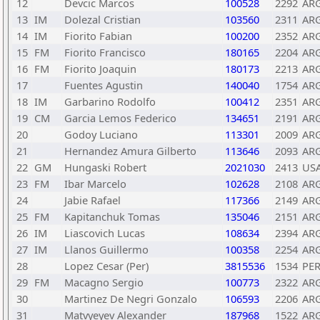
12
Devcic Marcos
100528
2292
AR
13
IM
Dolezal Cristian
103560
2311
AR
14
IM
Fiorito Fabian
100200
2352
AR
15
FM
Fiorito Francisco
180165
2204
AR
16
FM
Fiorito Joaquin
180173
2213
AR
17
Fuentes Agustin
140040
1754
AR
18
IM
Garbarino Rodolfo
100412
2351
AR
19
CM
Garcia Lemos Federico
134651
2191
AR
20
Godoy Luciano
113301
2009
AR
21
Hernandez Amura Gilberto
113646
2093
AR
22
GM
Hungaski Robert
2021030
2413
US
23
FM
Ibar Marcelo
102628
2108
AR
24
Jabie Rafael
117366
2149
AR
25
FM
Kapitanchuk Tomas
135046
2151
AR
26
IM
Liascovich Lucas
108634
2394
AR
27
IM
Llanos Guillermo
100358
2254
AR
28
Lopez Cesar (Per)
3815536
1534
PE
29
FM
Macagno Sergio
100773
2322
AR
30
Martinez De Negri Gonzalo
106593
2206
AR
31
Matvyeyev Alexander
187968
1522
AR