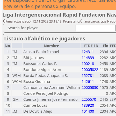
Por disposicion de los Organizadores, recordamos q
FNV sera de 4 personas x Equipo.
Liga Intergeneracional Rapid Fundacion Nav
Última actualización12.11.2022 23:18:18, Propietario/Última carga: Liga Nacio
Search for player
Listado alfabético de jugadores
No.
Nombre
FIDE-ID
Elo
FE
1
IM
Acosta Pablo Ismael
124311
2396
AR
2
IM
Blit Jacques
114839
2282
AR
3
IM
Boissonet Carlos P.
100218
2458
AR
4
Bondone Algozi Aron
20005822
1189
AR
5
WIM
Borda Rodas Anapaola S.
152781
2083
AR
6
WCM
Bosco Giuliana
142611
1748
AR
7
Ccahuancama Abraham William
20005830
1575
AR
8
Conde Perez Joel Rodrigo
0
AR
9
GM
Cuenca Jimenez Jose Fernando
2255570
2445
ESP
10
Cumpe Lucas
183920
2054
AR
11
IM
De Dovitiis Alejo
101400
2304
AR