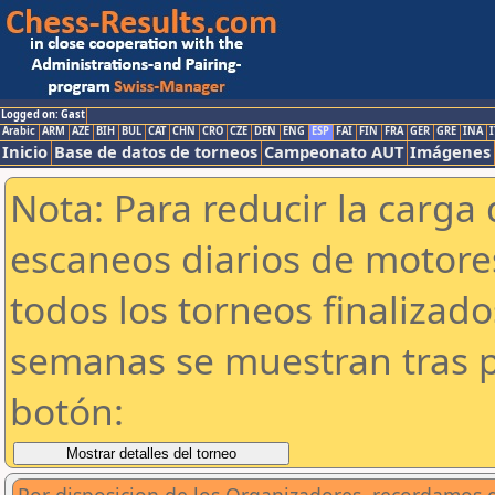
Logged on: Gast
Arabic
ARM
AZE
BIH
BUL
CAT
CHN
CRO
CZE
DEN
ENG
ESP
FAI
FIN
FRA
GER
GRE
INA
I
Inicio
Base de datos de torneos
Campeonato AUT
Imágenes
Nota: Para reducir la carga 
escaneos diarios de motor
todos los torneos finalizad
semanas se muestran tras p
botón: