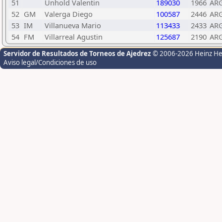
51
Unhold Valentin
189030
1966
AR
52
GM
Valerga Diego
100587
2446
AR
53
IM
Villanueva Mario
113433
2433
AR
54
FM
Villarreal Agustin
125687
2190
AR
Servidor de Resultados de Torneos de Ajedrez
© 2006-2026 Heinz H
Aviso legal/Condiciones de uso