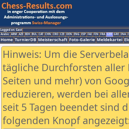
Logged on: Gast
Arabic
ARM
AZE
BIH
BUL
CAT
CHN
CRO
CZE
DEN
ENG
ESP
FAI
FIN
FRA
GER
GRE
INA
I
Home
TurnierDB
Meisterschaft
Foto-Galerie
Meldekartei
El
Hinweis: Um die Serverbel
tägliche Durchforsten aller 
Seiten und mehr) von Goog
reduzieren, werden bei alle
seit 5 Tagen beendet sind d
folgenden Knopf angezeigt