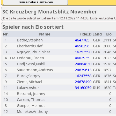
SC Kreuzberg Monatsblitz November
Die Seite wurde zuletzt aktualisiert am 12.11.2022 11:44:33, Ersteller/Letzte
Spieler nach Elo sortiert
Nr.
Name
FideID
Land
Elo
1
Bethe,Stephan
4647785
GER
2111
S
2
Eberhardt,Olaf
4656296
GER
2080
S
3
Nguyen,Phuc Nhat
16253590
GER
2046
S
4
FM
Federau,Jürgen
4602935
GER
2023
S
5
Hadj Sassi,Nabil
24684830
GER
1978
S
6
Sauermann,Andreas
24639613
GER
1897
7
Burov,Sergey
16247558
GER
1876
S
9
Ziems,Michael
24678490
GER
1841
S
11
Lalaev,Ashur
34160059
RUS
1620
T
14
Betrand, Joanny
0
10
Carron, Thomas
0
8
Goepel, Helmut
0
12
Mulleker,Anthony
0