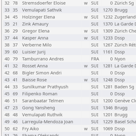
32
78
Stremsdoerfer Eloise
w
SUI
0
Zürich Sg
33
35
Vemulapati Sathvik
SUI
1270
Brugg
34
45
Holzinger Elena
w
SUI
1232
Zugerland
35
21
Zink Amaury
SUI
1370
La Garde 
36
29
Gregor Elena
w
SUI
1309
Zürich Ch
37
44
Kasper Anna
w
SUI
1233
Dssp
38
37
Verberne Milo
SUI
1267
Zürich Rét
39
60
Luisier Jurij
SUI
1161
Dssp
40
79
Tamburrano Andres
FRA
0
Nyon
41
32
Rosset Anna
w
SUI
1281
La Garde 
42
68
Bigler Simon Andri
SUI
0
Dssp
43
41
Baisse Rose
w
SUI
1248
Dssp
44
33
Sunilkumar Prathyush
SUI
1281
Baden Sg
45
69
Filipenko Roman
SUI
0
Dssp
46
51
Saranbaatar Telmen
SUI
1200
Genève Cl
47
23
Gong Yansheng
SUI
1346
Brugg
48
48
Vemulapati Ruthvik
SUI
1201
Brugg
49
46
Larregula-Mendoza Joan
SUI
1229
Basel Sch
50
62
Fry Aiko
w
SUI
1069
Dssp
51
76
Shama Oleksandr
SUI
0
Nyon