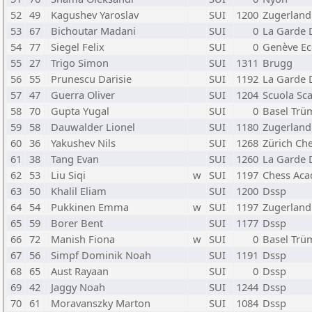
52
49
Kagushev Yaroslav
SUI
1200
Zugerland
53
67
Bichoutar Madani
SUI
0
La Garde 
54
77
Siegel Felix
SUI
0
Genève Ec
55
27
Trigo Simon
SUI
1311
Brugg
56
55
Prunescu Darisie
SUI
1192
La Garde 
57
47
Guerra Oliver
SUI
1204
Scuola Sca
58
70
Gupta Yugal
SUI
0
Basel Trü
59
58
Dauwalder Lionel
SUI
1180
Zugerland
60
36
Yakushev Nils
SUI
1268
Zürich Ch
61
38
Tang Evan
SUI
1260
La Garde 
62
53
Liu Siqi
w
SUI
1197
Chess Ac
63
50
Khalil Eliam
SUI
1200
Dssp
64
54
Pukkinen Emma
w
SUI
1197
Zugerland
65
59
Borer Bent
SUI
1177
Dssp
66
72
Manish Fiona
w
SUI
0
Basel Trü
67
56
Simpf Dominik Noah
SUI
1191
Dssp
68
65
Aust Rayaan
SUI
0
Dssp
69
42
Jaggy Noah
SUI
1244
Dssp
70
61
Moravanszky Marton
SUI
1084
Dssp