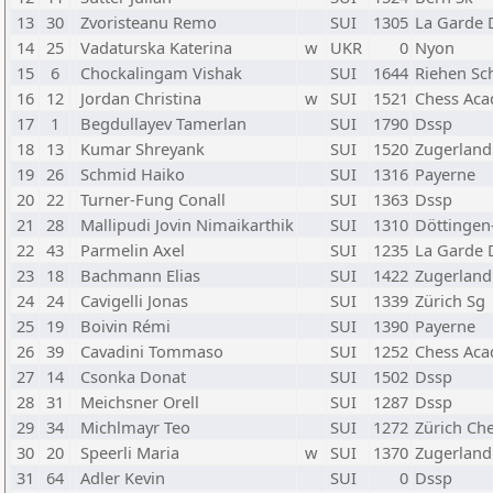
13
30
Zvoristeanu Remo
SUI
1305
La Garde 
14
25
Vadaturska Katerina
w
UKR
0
Nyon
15
6
Chockalingam Vishak
SUI
1644
Riehen Sc
16
12
Jordan Christina
w
SUI
1521
Chess Ac
17
1
Begdullayev Tamerlan
SUI
1790
Dssp
18
13
Kumar Shreyank
SUI
1520
Zugerland
19
26
Schmid Haiko
SUI
1316
Payerne
20
22
Turner-Fung Conall
SUI
1363
Dssp
21
28
Mallipudi Jovin Nimaikarthik
SUI
1310
Döttingen
22
43
Parmelin Axel
SUI
1235
La Garde 
23
18
Bachmann Elias
SUI
1422
Zugerland
24
24
Cavigelli Jonas
SUI
1339
Zürich Sg
25
19
Boivin Rémi
SUI
1390
Payerne
26
39
Cavadini Tommaso
SUI
1252
Chess Ac
27
14
Csonka Donat
SUI
1502
Dssp
28
31
Meichsner Orell
SUI
1287
Dssp
29
34
Michlmayr Teo
SUI
1272
Zürich Ch
30
20
Speerli Maria
w
SUI
1370
Zugerland
31
64
Adler Kevin
SUI
0
Dssp