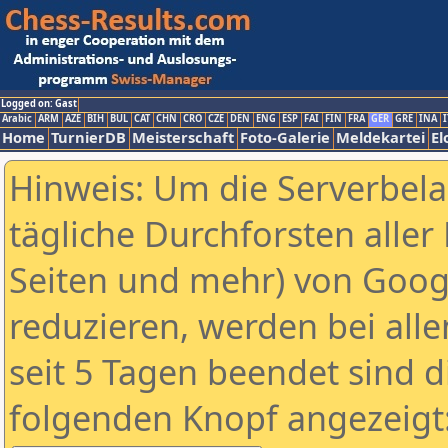
Logged on: Gast
Arabic
ARM
AZE
BIH
BUL
CAT
CHN
CRO
CZE
DEN
ENG
ESP
FAI
FIN
FRA
GER
GRE
INA
I
Home
TurnierDB
Meisterschaft
Foto-Galerie
Meldekartei
El
Hinweis: Um die Serverbel
tägliche Durchforsten aller 
Seiten und mehr) von Goog
reduzieren, werden bei alle
seit 5 Tagen beendet sind d
folgenden Knopf angezeigt