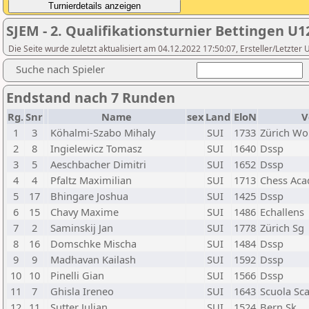
SJEM - 2. Qualifikationsturnier Bettingen U1
Die Seite wurde zuletzt aktualisiert am 04.12.2022 17:50:07, Ersteller/Letzter U
Suche nach Spieler
Endstand nach 7 Runden
Rg.
Snr
Name
sex
Land
EloN
V
1
3
Köhalmi-Szabo Mihaly
SUI
1733
Zürich Wo
2
8
Ingielewicz Tomasz
SUI
1640
Dssp
3
5
Aeschbacher Dimitri
SUI
1652
Dssp
4
4
Pfaltz Maximilian
SUI
1713
Chess Ac
5
17
Bhingare Joshua
SUI
1425
Dssp
6
15
Chavy Maxime
SUI
1486
Echallens
7
2
Saminskij Jan
SUI
1778
Zürich Sg
8
16
Domschke Mischa
SUI
1484
Dssp
9
9
Madhavan Kailash
SUI
1592
Dssp
10
10
Pinelli Gian
SUI
1566
Dssp
11
7
Ghisla Ireneo
SUI
1643
Scuola Sca
12
11
Sutter Julian
SUI
1524
Bern Sk