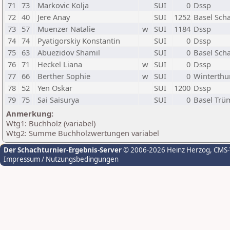
71
73
Markovic Kolja
SUI
0
Dssp
72
40
Jere Anay
SUI
1252
Basel Sch
73
57
Muenzer Natalie
w
SUI
1184
Dssp
74
74
Pyatigorskiy Konstantin
SUI
0
Dssp
75
63
Abuezidov Shamil
SUI
0
Basel Sch
76
71
Heckel Liana
w
SUI
0
Dssp
77
66
Berther Sophie
w
SUI
0
Winterthu
78
52
Yen Oskar
SUI
1200
Dssp
79
75
Sai Saisurya
SUI
0
Basel Trü
Anmerkung:
Wtg1: Buchholz (variabel)
Wtg2: Summe Buchholzwertungen variabel
Der Schachturnier-Ergebnis-Server
© 2006-2026 Heinz Herzog
, CMS
Impressum / Nutzungsbedingungen