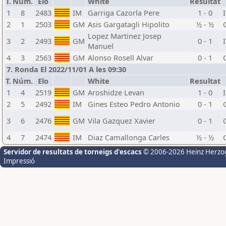
T.
Núm.
Elo
White
Resultat
1
8
2483
IM
Garriga Cazorla Pere
1 - 0
2
1
2503
GM
Asis Gargatagli Hipolito
½ - ½
Lopez Martinez Josep
3
2
2493
GM
0 - 1
Manuel
4
3
2563
GM
Alonso Rosell Alvar
0 - 1
7. Ronda El 2022/11/01 A les 09:30
T.
Núm.
Elo
White
Resultat
1
4
2519
GM
Aroshidze Levan
1 - 0
2
5
2492
IM
Gines Esteo Pedro Antonio
0 - 1
3
6
2476
GM
Vila Gazquez Xavier
0 - 1
4
7
2474
IM
Diaz Camallonga Carles
½ - ½
Servidor de resultats de torneigs d'escacs
© 2006-2026 Heinz Herzo
Impressió