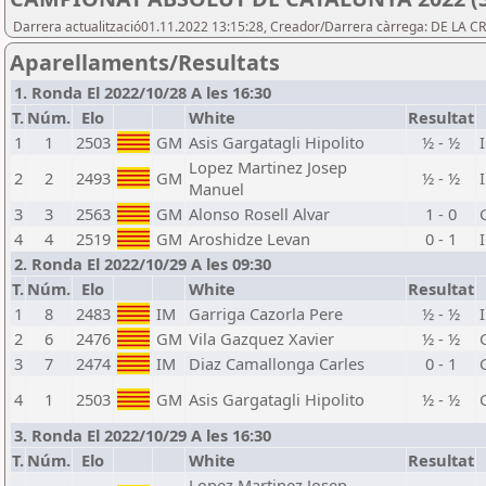
Darrera actualització01.11.2022 13:15:28, Creador/Darrera càrrega: DE LA 
Aparellaments/Resultats
1. Ronda El 2022/10/28 A les 16:30
T.
Núm.
Elo
White
Resultat
1
1
2503
GM
Asis Gargatagli Hipolito
½ - ½
Lopez Martinez Josep
2
2
2493
GM
½ - ½
Manuel
3
3
2563
GM
Alonso Rosell Alvar
1 - 0
4
4
2519
GM
Aroshidze Levan
0 - 1
2. Ronda El 2022/10/29 A les 09:30
T.
Núm.
Elo
White
Resultat
1
8
2483
IM
Garriga Cazorla Pere
½ - ½
2
6
2476
GM
Vila Gazquez Xavier
½ - ½
3
7
2474
IM
Diaz Camallonga Carles
0 - 1
4
1
2503
GM
Asis Gargatagli Hipolito
½ - ½
3. Ronda El 2022/10/29 A les 16:30
T.
Núm.
Elo
White
Resultat
Lopez Martinez Josep