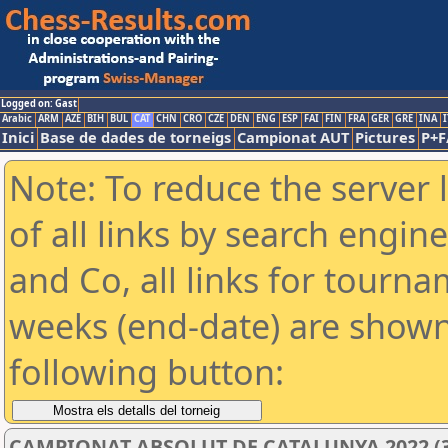
Logged on: Gast
Arabic
ARM
AZE
BIH
BUL
CAT
CHN
CRO
CZE
DEN
ENG
ESP
FAI
FIN
FRA
GER
GRE
INA
I
Inici
Base de dades de torneigs
Campionat AUT
Pictures
P+F
Note: To reduce the server 
of all links by search engin
and Co, all links for tourn
weeks (end-date) are shown 
following button:
CAMPIONAT ABSOLUT DE CATALUNYA 2022 (3