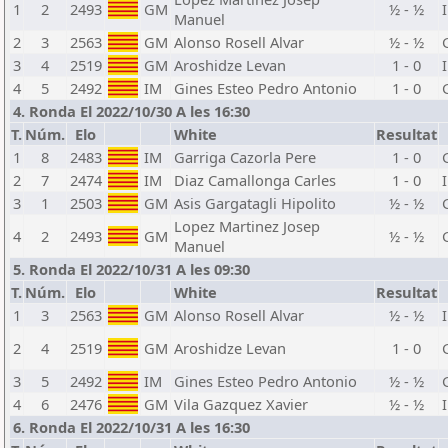
1
2
2493
GM
½ - ½
Manuel
2
3
2563
GM
Alonso Rosell Alvar
½ - ½
3
4
2519
GM
Aroshidze Levan
1 - 0
4
5
2492
IM
Gines Esteo Pedro Antonio
1 - 0
4. Ronda El 2022/10/30 A les 16:30
T.
Núm.
Elo
White
Resultat
1
8
2483
IM
Garriga Cazorla Pere
1 - 0
2
7
2474
IM
Diaz Camallonga Carles
1 - 0
3
1
2503
GM
Asis Gargatagli Hipolito
½ - ½
Lopez Martinez Josep
4
2
2493
GM
½ - ½
Manuel
5. Ronda El 2022/10/31 A les 09:30
T.
Núm.
Elo
White
Resultat
1
3
2563
GM
Alonso Rosell Alvar
½ - ½
2
4
2519
GM
Aroshidze Levan
1 - 0
3
5
2492
IM
Gines Esteo Pedro Antonio
½ - ½
4
6
2476
GM
Vila Gazquez Xavier
½ - ½
6. Ronda El 2022/10/31 A les 16:30