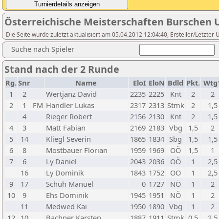
Österreichische Meisterschaften Burschen 
Die Seite wurde zuletzt aktualisiert am 05.04.2012 12:04:40, Ersteller/Letzte
Suche nach Spieler
Stand nach der 2 Runde
Rg.
Snr
Name
EloI
EloN
Bdld
Pkt.
Wtg
1
2
Wertjanz David
2235
2225
Knt
2
2
2
1
FM
Handler Lukas
2317
2313
Stmk
2
1,5
4
Rieger Robert
2156
2130
Knt
2
1,5
4
3
Matt Fabian
2169
2183
Vbg
1,5
2
5
14
Kliegl Severin
1865
1834
Sbg
1,5
1,5
6
8
Mostbauer Florian
1959
1969
OÖ
1,5
1
7
6
Ly Daniel
2043
2036
OÖ
1
2,5
16
Ly Dominik
1843
1752
OÖ
1
2,5
9
17
Schuh Manuel
0
1727
NÖ
1
2
10
9
Ehs Dominik
1945
1951
NÖ
1
2
11
Medwed Kai
1950
1890
Vbg
1
2
12
10
Bachner Karsten
1887
1911
Stmk
0,5
2,5