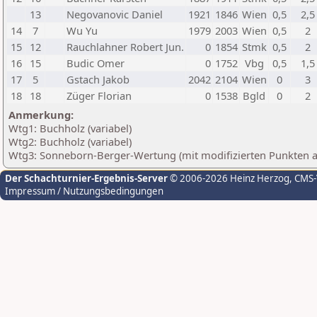
13
Negovanovic Daniel
1921
1846
Wien
0,5
2,5
14
7
Wu Yu
1979
2003
Wien
0,5
2
15
12
Rauchlahner Robert Jun.
0
1854
Stmk
0,5
2
16
15
Budic Omer
0
1752
Vbg
0,5
1,5
17
5
Gstach Jakob
2042
2104
Wien
0
3
18
18
Züger Florian
0
1538
Bgld
0
2
Anmerkung:
Wtg1: Buchholz (variabel)
Wtg2: Buchholz (variabel)
Wtg3: Sonneborn-Berger-Wertung (mit modifizierten Punkten 
Der Schachturnier-Ergebnis-Server
© 2006-2026 Heinz Herzog
, CMS
Impressum / Nutzungsbedingungen