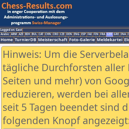
Logged on: Gast
Arabic
ARM
AZE
BIH
BUL
CAT
CHN
CRO
CZE
DEN
ENG
ESP
FAI
FIN
FRA
GER
GRE
INA
I
Home
TurnierDB
Meisterschaft
Foto-Galerie
Meldekartei
El
Hinweis: Um die Serverbel
tägliche Durchforsten aller 
Seiten und mehr) von Goog
reduzieren, werden bei alle
seit 5 Tagen beendet sind d
folgenden Knopf angezeigt