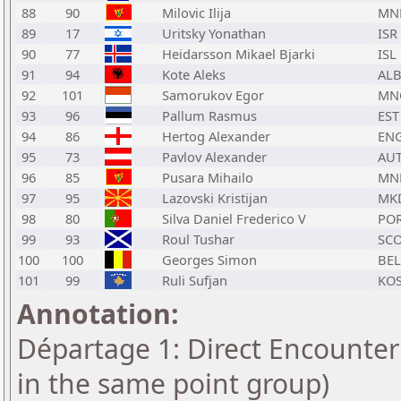
88
90
Milovic Ilija
MN
89
17
Uritsky Yonathan
ISR
90
77
Heidarsson Mikael Bjarki
ISL
91
94
Kote Aleks
AL
92
101
Samorukov Egor
MN
93
96
Pallum Rasmus
EST
94
86
Hertog Alexander
EN
95
73
Pavlov Alexander
AU
96
85
Pusara Mihailo
MN
97
95
Lazovski Kristijan
MK
98
80
Silva Daniel Frederico V
PO
99
93
Roul Tushar
SC
100
100
Georges Simon
BEL
101
99
Ruli Sufjan
KO
Annotation:
Départage 1: Direct Encounter 
in the same point group)