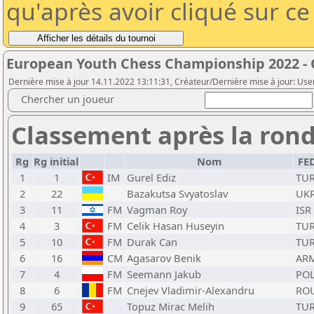
qu'après avoir cliqué sur c
European Youth Chess Championship 2022 -
Dernière mise à jour 14.11.2022 13:11:31, Créateur/Dernière mise à jour: Use
Chercher un joueur
Classement après la rond
Rg
Rg initial
Nom
FE
1
1
IM
Gurel Ediz
TU
2
22
Bazakutsa Svyatoslav
UK
3
11
FM
Vagman Roy
ISR
4
3
FM
Celik Hasan Huseyin
TU
5
10
FM
Durak Can
TU
6
16
CM
Agasarov Benik
AR
7
4
FM
Seemann Jakub
PO
8
6
FM
Cnejev Vladimir-Alexandru
RO
9
65
Topuz Mirac Melih
TU