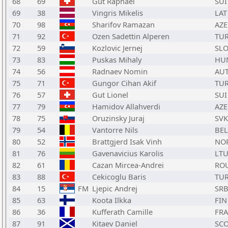
68
69
Gut Raphael
SUI
69
38
Vingris Mikelis
LAT
70
98
Sharifov Ramazan
AZE
71
92
Ozen Sadettin Alperen
TU
72
59
Kozlovic Jernej
SL
73
83
Puskas Mihaly
HU
74
56
Radnaev Nomin
AU
75
71
Gungor Cihan Akif
TU
76
57
Gut Lionel
SUI
77
79
Hamidov Allahverdi
AZE
78
75
Oruzinsky Juraj
SVK
79
54
Vantorre Nils
BEL
80
52
Brattgjerd Isak Vinh
NO
81
76
Gavenavicius Karolis
LT
82
61
Cazan Mircea-Andrei
RO
83
88
Cekicoglu Baris
TU
84
15
FM
Ljepic Andrej
SR
85
63
Koota Ilkka
FIN
86
36
Kufferath Camille
FRA
87
91
Kitaev Daniel
SC