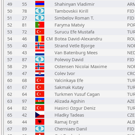
49
55
Shahinyan Vladimir
AR
50
78
Tambovskii Kirill
FID
51
27
Simbelov Roman T.
FID
52
81
Faryma Matviy
PO
53
72
Surucu Efe Mustafa
TU
54
46
CM
Botea David-Alexandru
RO
55
40
Strand Vetle Bjorge
NO
56
43
Van Batenburg Mees
NE
57
87
Polevoy David
FID
58
29
Ostensen Nicolai Maxime
NO
59
47
Colev Ivor
CR
60
68
Yalcinkaya Efe
TU
61
67
Sakmak Kutay
TU
62
64
Turkmen Yusuf Cagan
TU
63
97
Alizada Agshin
AZE
64
82
Hasirci Ozgur Deniz
TU
65
42
Hladky Tadeas
CZE
66
44
Ramaj Ergit
AL
67
89
Cherniaev Danil
FID