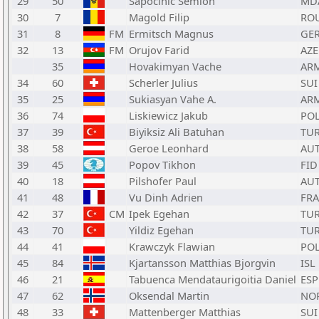
29
50
Sapocinic Semion
MD
30
7
Magold Filip
RO
31
8
FM
Ermitsch Magnus
GE
32
13
FM
Orujov Farid
AZE
35
Hovakimyan Vache
AR
34
60
Scherler Julius
SUI
35
25
Sukiasyan Vahe A.
AR
36
74
Liskiewicz Jakub
PO
37
39
Biyiksiz Ali Batuhan
TU
38
58
Geroe Leonhard
AU
39
45
Popov Tikhon
FID
40
18
Pilshofer Paul
AU
41
48
Vu Dinh Adrien
FRA
42
37
CM
Ipek Egehan
TU
43
70
Yildiz Egehan
TU
44
41
Krawczyk Flawian
PO
45
84
Kjartansson Matthias Bjorgvin
ISL
46
21
Tabuenca Mendataurigoitia Daniel
ESP
47
62
Oksendal Martin
NO
48
33
Mattenberger Matthias
SUI