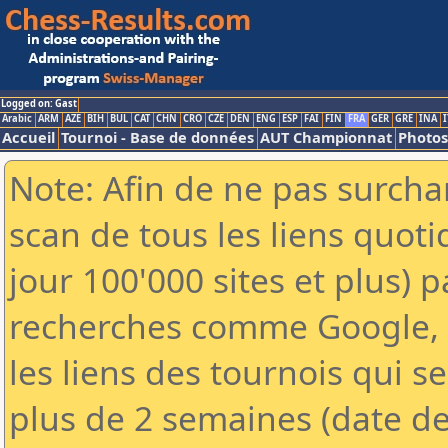
Logged on: Gast
Arabic
ARM
AZE
BIH
BUL
CAT
CHN
CRO
CZE
DEN
ENG
ESP
FAI
FIN
FRA
GER
GRE
INA
I
Accueil
Tournoi - Base de données
AUT Championnat
Photos
Note: Afin de ne pas surchar
scan de tous les liens quo
jour 100'000 sites et plus) 
recherches comme Google, Y
les liens des tournois qui se
plus de 2 semaines (date de