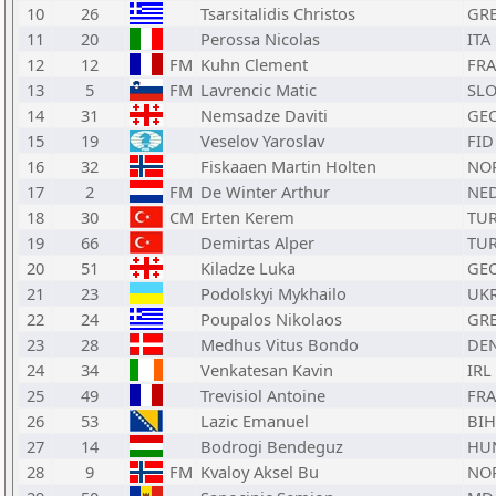
10
26
Tsarsitalidis Christos
GR
11
20
Perossa Nicolas
ITA
12
12
FM
Kuhn Clement
FRA
13
5
FM
Lavrencic Matic
SL
14
31
Nemsadze Daviti
GE
15
19
Veselov Yaroslav
FID
16
32
Fiskaaen Martin Holten
NO
17
2
FM
De Winter Arthur
NE
18
30
CM
Erten Kerem
TU
19
66
Demirtas Alper
TU
20
51
Kiladze Luka
GE
21
23
Podolskyi Mykhailo
UK
22
24
Poupalos Nikolaos
GR
23
28
Medhus Vitus Bondo
DE
24
34
Venkatesan Kavin
IRL
25
49
Trevisiol Antoine
FRA
26
53
Lazic Emanuel
BIH
27
14
Bodrogi Bendeguz
HU
28
9
FM
Kvaloy Aksel Bu
NO