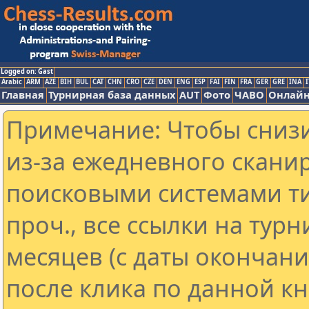
Logged on: Gast
Arabic
ARM
AZE
BIH
BUL
CAT
CHN
CRO
CZE
DEN
ENG
ESP
FAI
FIN
FRA
GER
GRE
INA
I
Главная
Турнирная база данных
AUT
Фото
ЧАВО
Онлайн
Примечание: Чтобы снизи
из-за ежедневного скани
поисковыми системами ти
проч., все ссылки на тур
месяцев (с даты окончан
после клика по данной кн