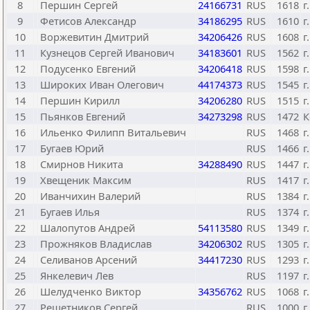
8
Першин Сергей
24166731
RUS
1618
г
9
Фетисов Александр
34186295
RUS
1610
г
10
Воржевитин Дмитрий
34206426
RUS
1608
г
11
Кузнецов Сергей Иванович
34183601
RUS
1562
г
12
Подусенко Евгений
34206418
RUS
1598
г
13
Широких Иван Олегович
44174373
RUS
1545
г
14
Першин Кирилл
34206280
RUS
1515
г
15
Пьянков Евгений
34273298
RUS
1472
К
16
Ильенко Филипп Витальевич
RUS
1468
г
17
Бугаев Юрий
RUS
1466
г
18
Смирнов Никита
34288490
RUS
1447
г
19
Хвещеник Максим
RUS
1417
г
20
Иванчихин Валерий
RUS
1384
г
21
Бугаев Илья
RUS
1374
г
22
Шалопутов Андрей
54113580
RUS
1349
г
23
Прожняков Владислав
34206302
RUS
1305
г
24
Селиванов Арсений
34417230
RUS
1293
г
25
Янкелевич Лев
RUS
1197
г
26
Шелудченко Виктор
34356762
RUS
1068
г
27
Решетников Сергей
RUS
1000
г