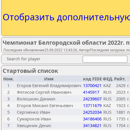
Отобразить дополнительну
Чемпионат Белгородской области 2022г. 
Последнее обновление25.09.2022 12:43:26, Автор/Последняя загрузка: mas
Search for player
Стартовый список
Ном.
Имя
код FIDE
ФЕД.
Рейт.
1
Егоров Евгений Владимирович
13700421
KAZ
2429
г
2
Фетисов Сергей Иванович
4145917
RUS
2023
г
3
Волошкин Даниил
24239607
RUS
2005
г
4
Егоров Михаил Евгеньевич
13711679
KAZ
1923
г
5
Сергиенко Иван
24252034
RUS
1881
п
6
Сумароков Иван
34186406
RUS
1735
г
7
Хвещеник Денис
34134821
RUS
1704
г