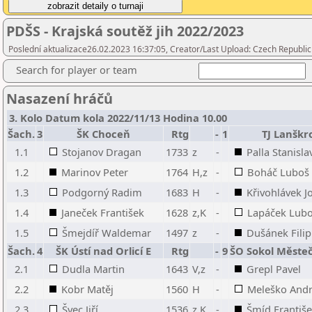
PDŠS - Krajská soutěž jih 2022/2023
Poslední aktualizace26.02.2023 16:37:05, Creator/Last Upload: Czech Republic
Search for player or team
Nasazení hráčů
3. Kolo Datum kola 2022/11/13 Hodina 10.00
Šach.
3
ŠK Choceň
Rtg
-
1
TJ Lanškr
1.1
Stojanov Dragan
1733
z
-
Palla Stanisla
1.2
Marinov Peter
1764
H,z
-
Boháč Luboš
1.3
Podgorný Radim
1683
H
-
Křivohlávek J
1.4
Janeček František
1628
z,K
-
Lapáček Lub
1.5
Šmejdíř Waldemar
1497
z
-
Dušánek Filip
Šach.
4
ŠK Ústí nad Orlicí E
Rtg
-
9
ŠO Sokol Měste
2.1
Dudla Martin
1643
V,z
-
Grepl Pavel
2.2
Kobr Matěj
1560
H
-
Meleško Andr
2.3
Švec Jiří
1536
z,K
-
Šmíd Františ