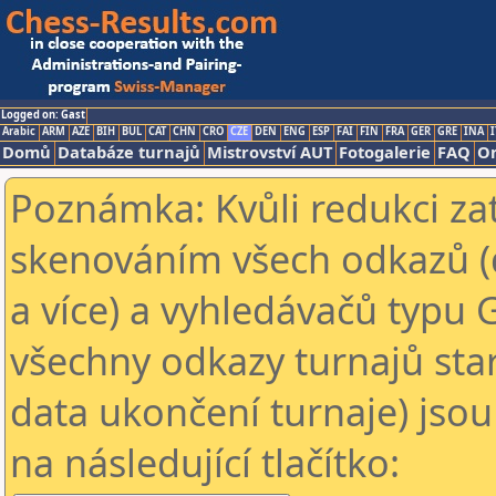
Logged on: Gast
Arabic
ARM
AZE
BIH
BUL
CAT
CHN
CRO
CZE
DEN
ENG
ESP
FAI
FIN
FRA
GER
GRE
INA
I
Domů
Databáze turnajů
Mistrovství AUT
Fotogalerie
FAQ
On
Poznámka: Kvůli redukci za
skenováním všech odkazů (
a více) a vyhledávačů typu 
všechny odkazy turnajů star
data ukončení turnaje) jsou
na následující tlačítko: