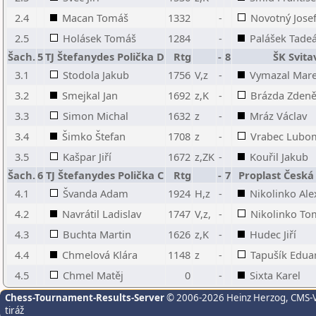
2.4
Macan Tomáš
1332
-
Novotný Jose
2.5
Holásek Tomáš
1284
-
Palášek Tade
Šach.
5
TJ Štefanydes Polička D
Rtg
-
8
ŠK Svita
3.1
Stodola Jakub
1756
V,z
-
Vymazal Mar
3.2
Smejkal Jan
1692
z,K
-
Brázda Zden
3.3
Simon Michal
1632
z
-
Mráz Václav
3.4
Šimko Štefan
1708
z
-
Vrabec Lubo
3.5
Kašpar Jiří
1672
z,ZK
-
Kouřil Jakub
Šach.
6
TJ Štefanydes Polička C
Rtg
-
7
Proplast Česká
4.1
Švanda Adam
1924
H,z
-
Nikolinko Al
4.2
Navrátil Ladislav
1747
V,z,
-
Nikolinko To
4.3
Buchta Martin
1626
z,K
-
Hudec Jiří
4.4
Chmelová Klára
1148
z
-
Tapušík Edua
4.5
Chmel Matěj
0
-
Sixta Karel
Chess-Tournament-Results-Server
© 2006-2026 Heinz Herzog
, CMS-
tiráž