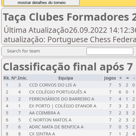
Taça Clubes Formadores 2
Última Atualização26.09.2022 14:12:36
atualização: Portuguese Chess Federat
Search for team
Classificação final após 7
Rk.
Nº.Inic.
Equipa
Jogos
+
=
-
1
3
CCD CORVOS DO LIS A
7
5
2
0
2
4
CX COLÉGIO PORTUGUÊS A
7
6
0
1
3
2
FERROVIÁRIOS DO BARREIRO A
7
4
1
2
4
1
EX PORTO | COLÉGIO EFANOR A
7
3
2
2
5
7
AA COIMBRA A
7
2
3
2
6
5
C NORTON MATOS A
7
2
3
2
7
6
ADRC MATA DE BENFICA A
7
0
5
2
8
8
CX SINTRA A
7
1
2
4