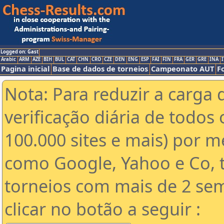
Logged on: Gast
Arabic
ARM
AZE
BIH
BUL
CAT
CHN
CRO
CZE
DEN
ENG
ESP
FAI
FIN
FRA
GER
GRE
INA
I
Pagina inicial
Base de dados de torneios
Campeonato AUT
F
Nota: Para reduzir a carga 
verificação diária de todos 
100.000 sites e mais) por 
como Google, Yahoo e Co, t
torneios com mais de 2 se
clicar no botão a seguir :