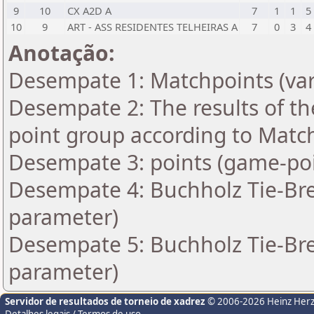
9
10
CX A2D A
7
1
1
5
10
9
ART - ASS RESIDENTES TELHEIRAS A
7
0
3
4
Anotação:
Desempate 1: Matchpoints (var
Desempate 2: The results of t
point group according to Matc
Desempate 3: points (game-poi
Desempate 4: Buchholz Tie-Bre
parameter)
Desempate 5: Buchholz Tie-Bre
parameter)
Servidor de resultados de torneio de xadrez
© 2006-2026 Heinz Her