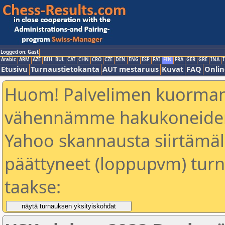
Logged on: Gast
Arabic
ARM
AZE
BIH
BUL
CAT
CHN
CRO
CZE
DEN
ENG
ESP
FAI
FIN
FRA
GER
GRE
INA
I
Etusivu
Turnaustietokanta
AUT mestaruus
Kuvat
FAQ
Onlin
Huom! Palvelimen kuorman
vähennämme hakukoneiden
Yahoo skannausta siirtämällä
päättyneet (loppupvm) turn
taakse: