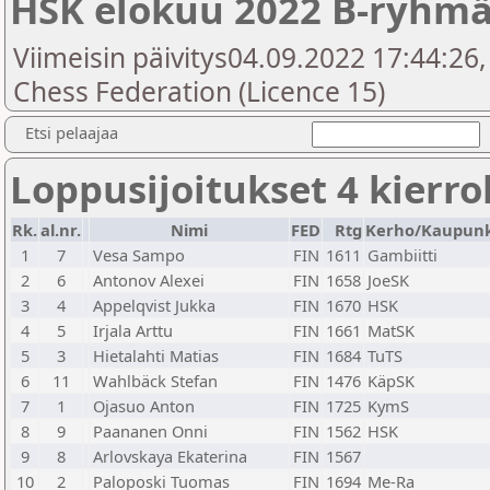
HSK elokuu 2022 B-ryhm
Viimeisin päivitys04.09.2022 17:44:26,
Chess Federation (Licence 15)
Etsi pelaajaa
Loppusijoitukset 4 kierro
Rk.
al.nr.
Nimi
FED
Rtg
Kerho/Kaupunk
1
7
Vesa Sampo
FIN
1611
Gambiitti
2
6
Antonov Alexei
FIN
1658
JoeSK
3
4
Appelqvist Jukka
FIN
1670
HSK
4
5
Irjala Arttu
FIN
1661
MatSK
5
3
Hietalahti Matias
FIN
1684
TuTS
6
11
Wahlbäck Stefan
FIN
1476
KäpSK
7
1
Ojasuo Anton
FIN
1725
KymS
8
9
Paananen Onni
FIN
1562
HSK
9
8
Arlovskaya Ekaterina
FIN
1567
10
2
Paloposki Tuomas
FIN
1694
Me-Ra