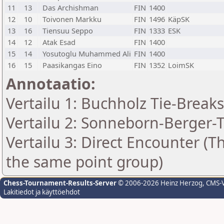
11
13
Das Archishman
FIN
1400
12
10
Toivonen Markku
FIN
1496
KäpSK
13
16
Tiensuu Seppo
FIN
1333
ESK
14
12
Atak Esad
FIN
1400
15
14
Yosutoglu Muhammed Ali
FIN
1400
16
15
Paasikangas Eino
FIN
1352
LoimSK
Annotaatio:
Vertailu 1: Buchholz Tie-Breaks
Vertailu 2: Sonneborn-Berger-T
Vertailu 3: Direct Encounter (Th
the same point group)
Chess-Tournament-Results-Server
© 2006-2026 Heinz Herzog
, CMS-
Lakitiedot ja käyttöehdot