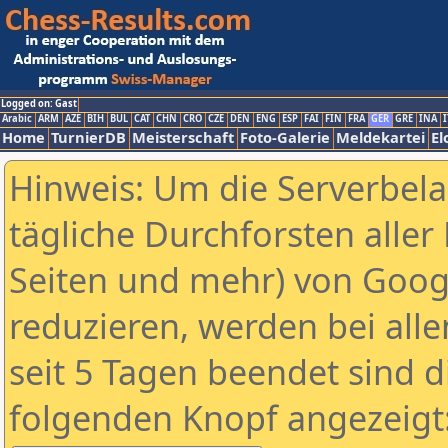
Logged on: Gast
Arabic
ARM
AZE
BIH
BUL
CAT
CHN
CRO
CZE
DEN
ENG
ESP
FAI
FIN
FRA
GER
GRE
INA
I
Home
TurnierDB
Meisterschaft
Foto-Galerie
Meldekartei
El
Hinweis: Um die Serverbel
tägliche Durchforsten aller 
Seiten und mehr) von Goog
reduzieren, werden bei alle
seit 5 Tagen beendet sind d
folgenden Knopf angezeigt