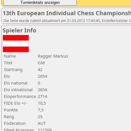
13th European Individual Chess Championsh
Die Seite wurde zuletzt aktualisiert am 31.03.2012 17:45:45, Ersteller/Letzter
Spieler Info
Name
Ragger Markus
Titel
GM
Startrang
42
Elo
2654
Elo national
0
Elo intnational
2654
Eloperformance
2714
FIDE Elo +/-
10,5
Punkte
7,5
Rang
25
Föderation
AUT
Ident-Nummer
111506