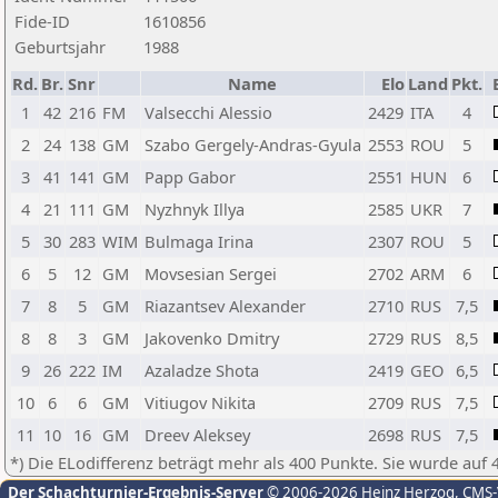
Fide-ID
1610856
Geburtsjahr
1988
Rd.
Br.
Snr
Name
Elo
Land
Pkt.
1
42
216
FM
Valsecchi Alessio
2429
ITA
4
2
24
138
GM
Szabo Gergely-Andras-Gyula
2553
ROU
5
3
41
141
GM
Papp Gabor
2551
HUN
6
4
21
111
GM
Nyzhnyk Illya
2585
UKR
7
5
30
283
WIM
Bulmaga Irina
2307
ROU
5
6
5
12
GM
Movsesian Sergei
2702
ARM
6
7
8
5
GM
Riazantsev Alexander
2710
RUS
7,5
8
8
3
GM
Jakovenko Dmitry
2729
RUS
8,5
9
26
222
IM
Azaladze Shota
2419
GEO
6,5
10
6
6
GM
Vitiugov Nikita
2709
RUS
7,5
11
10
16
GM
Dreev Aleksey
2698
RUS
7,5
*) Die ELodifferenz beträgt mehr als 400 Punkte. Sie wurde auf 
Der Schachturnier-Ergebnis-Server
© 2006-2026 Heinz Herzog
, CMS