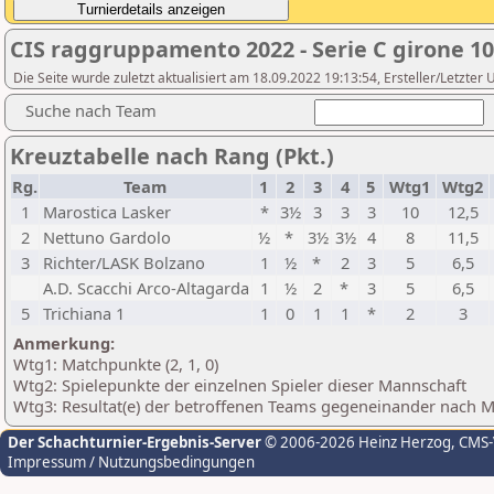
CIS raggruppamento 2022 - Serie C girone 10
Die Seite wurde zuletzt aktualisiert am 18.09.2022 19:13:54, Ersteller/Letzter
Suche nach Team
Kreuztabelle nach Rang (Pkt.)
Rg.
Team
1
2
3
4
5
Wtg1
Wtg2
1
Marostica Lasker
*
3½
3
3
3
10
12,5
2
Nettuno Gardolo
½
*
3½
3½
4
8
11,5
3
Richter/LASK Bolzano
1
½
*
2
3
5
6,5
A.D. Scacchi Arco-Altagarda
1
½
2
*
3
5
6,5
5
Trichiana 1
1
0
1
1
*
2
3
Anmerkung:
Wtg1: Matchpunkte (2, 1, 0)
Wtg2: Spielepunkte der einzelnen Spieler dieser Mannschaft
Wtg3: Resultat(e) der betroffenen Teams gegeneinander nach 
Der Schachturnier-Ergebnis-Server
© 2006-2026 Heinz Herzog
, CMS
Impressum / Nutzungsbedingungen