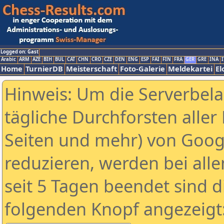
Logged on: Gast
Arabic
ARM
AZE
BIH
BUL
CAT
CHN
CRO
CZE
DEN
ENG
ESP
FAI
FIN
FRA
GER
GRE
INA
I
Home
TurnierDB
Meisterschaft
Foto-Galerie
Meldekartei
El
Hinweis: Um die Serverbel
tägliche Durchforsten aller 
Seiten und mehr) von Goog
reduzieren, werden bei alle
seit 5 Tagen beendet sind d
folgenden Knopf angezeigt