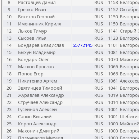
8
Растовцев Данил
RUS
1158
Белгоро
9
Гречко Иван
RUS
1152
Октябрь
10
Бекетов Георгий
RUS
1150
Белгоро
11
Именинник Кирилл
RUS
1150
Белгоро
12
Лыков Тимур
RUS
1141
Старый 
13
Сысоев Илья
RUS
1123
Белгоро
14
Бондарев Владислав
55772145
RUS
1101
Белгоро
15
Быхун Владимир
RUS
1081
Белгоро
16
Бондарь Олег
RUS
1070
Майски
17
Маслов Ярослав
RUS
1066
Белгоро
18
Попов Егор
RUS
1066
Белгоро
19
Никитенко Артём
RUS
1061
Алексее
20
Звягинцев Тимофей
RUS
1041
Белгоро
21
Журавлев Александр
RUS
1019
Белгоро
22
Стручаев Александр
RUS
1014
Белгоро
23
Гусейнов Алексей
RUS
1001
Белгоро
24
Санин Виталий
RUS
1001
Шебеки
25
Короп Александр
RUS
1000
Майски
26
Махонин Дмитрий
RUS
1000
Белгоро
27
Подчувалов Михаил
RUS
1000
Белгоро