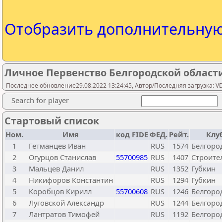
Отобразить дополнительну
Личное Первенство Белгородской области
Последнее обновление29.08.2022 13:24:45, Автор/Последняя загрузка: V
Search for player
Стартовый список
Ном.
Имя
код FIDE
ФЕД.
Рейт.
Клу
1
Гетманцев Иван
RUS
1574
Белгоро
2
Огурцов Станислав
55700985
RUS
1407
Строите
3
Мальцев Данил
RUS
1352
Губкин
4
Никифоров Константин
RUS
1294
Губкин
5
Коробцов Кирилл
55700608
RUS
1246
Белгоро
6
Луговской Александр
RUS
1244
Белгоро
7
Лантратов Тимофей
RUS
1192
Белгоро