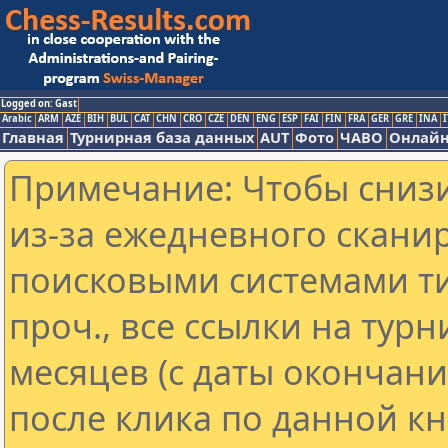
Logged on: Gast
Arabic
ARM
AZE
BIH
BUL
CAT
CHN
CRO
CZE
DEN
ENG
ESP
FAI
FIN
FRA
GER
GRE
INA
I
Главная
Турнирная база данных
AUT
Фото
ЧАВО
Онлайн
Примечание: Чтобы снизи
из-за ежедневного скани
поисковыми системами ти
проч., все ссылки на тур
месяцев (с даты окончан
после клика по данной кн