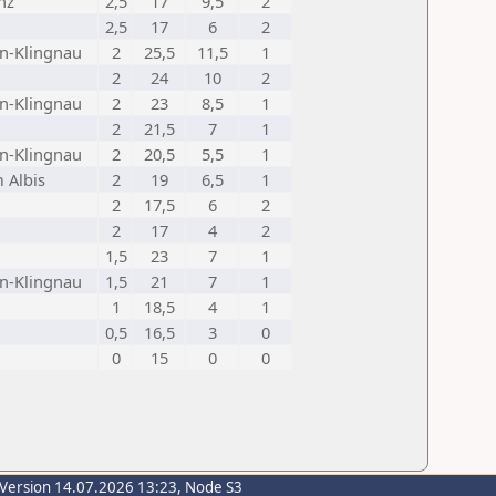
nz
2,5
17
9,5
2
2,5
17
6
2
n-Klingnau
2
25,5
11,5
1
2
24
10
2
n-Klingnau
2
23
8,5
1
2
21,5
7
1
n-Klingnau
2
20,5
5,5
1
 Albis
2
19
6,5
1
2
17,5
6
2
2
17
4
2
1,5
23
7
1
n-Klingnau
1,5
21
7
1
1
18,5
4
1
0,5
16,5
3
0
0
15
0
0
-Version 14.07.2026 13:23, Node S3