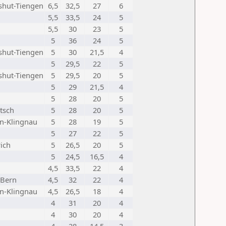
hut-Tiengen
6,5
32,5
27
6
5,5
33,5
24
5
5,5
30
23
5
5
36
24
5
hut-Tiengen
5
30
21,5
4
5
29,5
22
5
hut-Tiengen
5
29,5
20
5
5
29
21,5
4
5
28
20
5
tsch
5
28
20
5
n-Klingnau
5
28
19
5
5
27
22
5
rich
5
26,5
20
5
5
24,5
16,5
4
4,5
33,5
22
4
 Bern
4,5
32
22
4
n-Klingnau
4,5
26,5
18
4
4
31
20
4
4
30
20
4