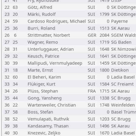
21
41
Fry, Ryunosuke
SUI
1419
DSSP
22
63
Götz, Alfred
SUI
0
SK Döttinge
23
20
Märki, Rudolf
SUI
1799
SK Döttinge
24
59
Cardoso Rodrigues, Michael
SUI
0
Payerne
25
36
Burri, Roland
SUI
1513
SK Aarau
26
6
Strittmatter, Norbert
GER
2084
SGEM Walds
27
25
Wagner, Remo
SUI
1719
SG Baden
28
31
Unterluggauer, Adrian
SUI
1648
SK Nimzowi
29
32
Keusch, Patrice
SUI
1641
SK Döttinge
30
39
Mallipudi, Vernmulyadeep
SUI
1459
SK Döttinge
31
18
Marte, Ernst
SUI
1800
Dietikon
32
60
El Beheri, Karim
SUI
0
Ladia Basel
33
34
Flükiger, Kurt
SUI
1584
SC Freiamt
34
26
Plüss, Stephan
FRA
1715
SK Aarau
35
44
Gong, Yansheng
SUI
1338
SC Brugg
36
22
Wartenweiler, Christian
SUI
1748
Weinfelden
37
58
Boss, Stefan
SUI
0
Basel Trüm
38
52
Vemulapati, Ruthvik
SUI
1203
SC Brugg
39
38
Kandasamy, Thasan
SUI
1496
SK Aarau
40
30
Knezevic, Zeljko
SUI
1670
Ladia Basel