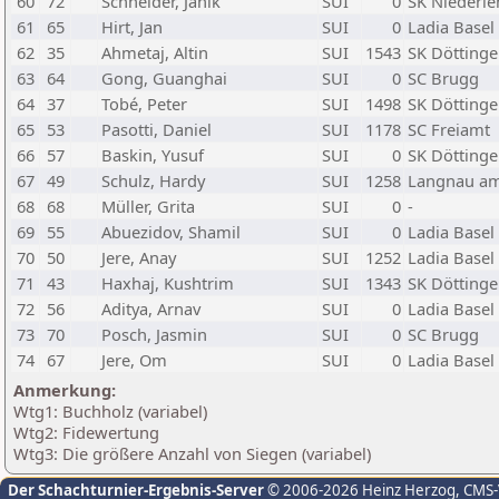
60
72
Schneider, Janik
SUI
0
SK Niederle
61
65
Hirt, Jan
SUI
0
Ladia Basel
62
35
Ahmetaj, Altin
SUI
1543
SK Döttinge
63
64
Gong, Guanghai
SUI
0
SC Brugg
64
37
Tobé, Peter
SUI
1498
SK Döttinge
65
53
Pasotti, Daniel
SUI
1178
SC Freiamt
66
57
Baskin, Yusuf
SUI
0
SK Döttinge
67
49
Schulz, Hardy
SUI
1258
Langnau am
68
68
Müller, Grita
SUI
0
-
69
55
Abuezidov, Shamil
SUI
0
Ladia Basel
70
50
Jere, Anay
SUI
1252
Ladia Basel
71
43
Haxhaj, Kushtrim
SUI
1343
SK Döttinge
72
56
Aditya, Arnav
SUI
0
Ladia Basel
73
70
Posch, Jasmin
SUI
0
SC Brugg
74
67
Jere, Om
SUI
0
Ladia Basel
Anmerkung:
Wtg1: Buchholz (variabel)
Wtg2: Fidewertung
Wtg3: Die größere Anzahl von Siegen (variabel)
Der Schachturnier-Ergebnis-Server
© 2006-2026 Heinz Herzog
, CMS