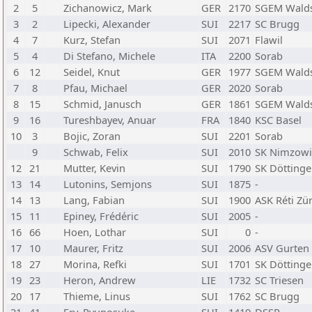
2
5
Zichanowicz, Mark
GER
2170
SGEM Walds
3
2
Lipecki, Alexander
SUI
2217
SC Brugg
4
7
Kurz, Stefan
SUI
2071
Flawil
5
4
Di Stefano, Michele
ITA
2200
Sorab
6
12
Seidel, Knut
GER
1977
SGEM Walds
7
8
Pfau, Michael
GER
2020
Sorab
8
15
Schmid, Janusch
GER
1861
SGEM Walds
9
16
Tureshbayev, Anuar
FRA
1840
KSC Basel
10
3
Bojic, Zoran
SUI
2201
Sorab
9
Schwab, Felix
SUI
2010
SK Nimzowi
12
21
Mutter, Kevin
SUI
1790
SK Döttinge
13
14
Lutonins, Semjons
SUI
1875
-
14
13
Lang, Fabian
SUI
1900
ASK Réti Zü
15
11
Epiney, Frédéric
SUI
2005
-
16
66
Hoen, Lothar
SUI
0
-
17
10
Maurer, Fritz
SUI
2006
ASV Gurten
18
27
Morina, Refki
SUI
1701
SK Döttinge
19
23
Heron, Andrew
LIE
1732
SC Triesen
20
17
Thieme, Linus
SUI
1762
SC Brugg