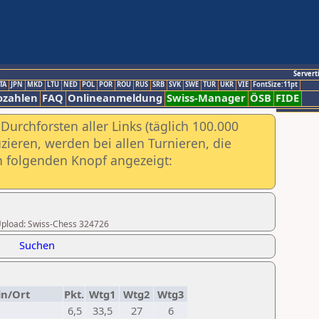
Servert
TA
JPN
MKD
LTU
NED
POL
POR
ROU
RUS
SRB
SVK
SWE
TUR
UKR
VIE
FontSize:11pt
ozahlen
FAQ
Onlineanmeldung
Swiss-Manager
ÖSB
FIDE
urchforsten aller Links (täglich 100.000
ieren, werden bei allen Turnieren, die
ch folgenden Knopf angezeigt:
r Upload: Swiss-Chess 324726
Suchen
in/Ort
Pkt.
Wtg1
Wtg2
Wtg3
6,5
33,5
27
6