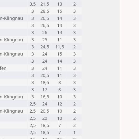
3,5
21,5
13
2
3
28,5
15
3
n-Klingnau
3
26,5
14
3
3
26,5
14
3
3
26
14
3
n-Klingnau
3
25
11
3
3
24,5
11,5
2
n-Klingnau
3
24
15
3
3
24
14
3
fen
3
24
11
3
3
20,5
11
3
3
18,5
8
3
3
17
8
3
n-Klingnau
3
16,5
10
3
2,5
24
12
2
n-Klingnau
2,5
20,5
10
2
2,5
20
10
2
2,5
18,5
7
2
2,5
18,5
7
1