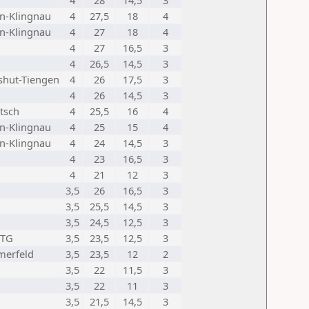
4
28
14,5
3
n-Klingnau
4
27,5
18
4
n-Klingnau
4
27
18
4
4
27
16,5
3
4
26,5
14,5
3
hut-Tiengen
4
26
17,5
3
4
26
14,5
3
tsch
4
25,5
16
4
n-Klingnau
4
25
15
4
n-Klingnau
4
24
14,5
3
4
23
16,5
3
4
21
12
3
3,5
26
16,5
3
3,5
25,5
14,5
3
3,5
24,5
12,5
3
 TG
3,5
23,5
12,5
3
merfeld
3,5
23,5
12
2
3,5
22
11,5
3
3,5
22
11
3
3,5
21,5
14,5
3