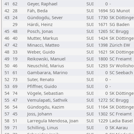
41
62
Geyer, Raphael
SUI
0
-
42
28
Fäh, Beda
SUI
1694
SG Munot
43
24
Gündogdu, Sever
SUI
1730
SK Döttinge
29
Härdi, Heinz
SUI
1671
SG Baden
45
48
Posch, Jonas
SUI
1265
SC Brugg
46
40
Mutter, Markus
SUI
1424
SK Döttinge
47
42
Minacci, Matteo
SUI
1398
Zürich EW
48
33
Weber, Guido
SUI
1621
SK Döttinge
49
19
Reikowski, Manuel
SUI
1800
SC Freiamt
50
46
Neuschild, Marius
SUI
1293
SV Wollisho
51
61
Gambarara, Marino
SUI
0
SC Seebach
52
73
Suter, Renato
SUI
0
-
53
69
Pfiffner, Guido
SUI
0
-
54
74
Vögele, Sebastian
SUI
0
SK Döttinge
55
47
Vemulapati, Sathvik
SUI
1272
SC Brugg
56
54
Gündogdu, Kazim
SUI
1164
SK Döttinge
57
45
Joss, Johann
SUI
1302
SC Freiamt
58
51
Larregula Mendosa, Joan
SUI
1229
Ladia Basel
59
71
Schilling, Linus
SUI
0
SK Aarau