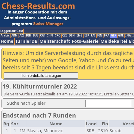
Logged on: Gast
Arabic
ARM
AZE
BIH
BUL
CAT
CHN
CRO
CZE
DEN
ENG
ESP
FAI
FIN
FRA
GER
GRE
INA
I
Home
TurnierDB
Meisterschaft
Foto-Galerie
Meldekartei
El
Hinweis: Um die Serverbelastung durch das tägliche D
Seiten und mehr) von Google, Yahoo und Co zu reduz
bereits seit 5 Tagen beendet sind die Links erst dur
19. Kühlturmturnier 2022
Die Seite wurde zuletzt aktualisiert am 19.09.2022 10:10:35, Ersteller/Letzte
Suche nach Spieler
Endstand nach 7 Runden
Rg.
Snr
Name
Land
Elo
Vere
1
1
IM
Slavisa, Milanovic
SRB
2310
Sorab