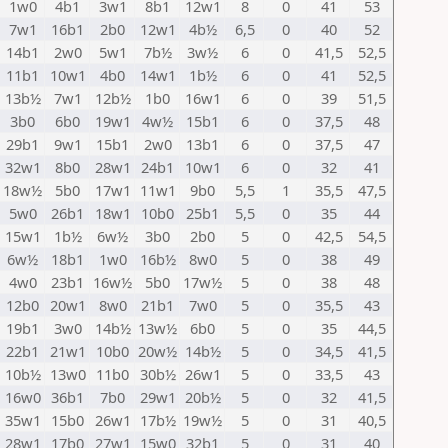
1w0
4b1
3w1
8b1
12w1
8
0
41
53
7w1
16b1
2b0
12w1
4b½
6,5
0
40
52
14b1
2w0
5w1
7b½
3w½
6
0
41,5
52,5
11b1
10w1
4b0
14w1
1b½
6
0
41
52,5
13b½
7w1
12b½
1b0
16w1
6
0
39
51,5
3b0
6b0
19w1
4w½
15b1
6
0
37,5
48
29b1
9w1
15b1
2w0
13b1
6
0
37,5
47
32w1
8b0
28w1
24b1
10w1
6
0
32
41
18w½
5b0
17w1
11w1
9b0
5,5
1
35,5
47,5
5w0
26b1
18w1
10b0
25b1
5,5
0
35
44
15w1
1b½
6w½
3b0
2b0
5
0
42,5
54,5
6w½
18b1
1w0
16b½
8w0
5
0
38
49
4w0
23b1
16w½
5b0
17w½
5
0
38
48
12b0
20w1
8w0
21b1
7w0
5
0
35,5
43
19b1
3w0
14b½
13w½
6b0
5
0
35
44,5
22b1
21w1
10b0
20w½
14b½
5
0
34,5
41,5
10b½
13w0
11b0
30b½
26w1
5
0
33,5
43
16w0
36b1
7b0
29w1
20b½
5
0
32
41,5
35w1
15b0
26w1
17b½
19w½
5
0
31
40,5
28w1
17b0
27w1
15w0
32b1
5
0
31
40