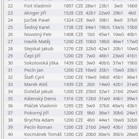
22
Foit Vladimír
1897
CZE
28w1
23b1
3w0
16b0
23
Alinger Jiří
1528
CZE
42b1
22w0
29b1
4b0
24
Jurček Pavel
1324
CZE
6w0
39b1
8w0
37b0
25
Šedivý Karel
1738
CZE
34w1
19b½
13w½
15b0
26
Novotný Petr
1408
CZE
1b0
45w1
10w0
40b1
27
Havlík Matěj
1200
CZE
10b0
18b0
46w1
17w0
28
Stejskal Jakub
1276
CZE
22b0
42w1
20b1
10w0
29
Čepl Jiří
1200
CZE
7w0
46b1
23w0
41b1
30
Sokolovská Jitka
1439
CZE
3w0
40b½
37w1
19b0
31
Pecín Jan
1200
CZE
16w0
35b1
15w0
33b1
32
Štafl Cyril
1200
CZE
19w0
34b0
45b1
38w1
33
Marek Aleš
1439
CZE
2b0
14w0
42b1
31w0
34
Doležal Jakub
1200
CZE
25b0
32w1
21b0
20w0
35
Kálenský Denis
1316
CZE
12b0
31w0
44b1
39w1
36
Ptáček Vladimír
1295
CZE
5w0
37b0
40w½
43b1
37
Pokorný Jiří
1200
CZE
9b0
36w1
30b0
24w1
38
Brychta Adam
1200
CZE
4b0
44w1
16w0
32b0
39
Pecín Roman
1200
CZE
21b0
24w0
43b1
35b0
40
Kocmánek Tomáš
1200
CZE
20b0
30w½
36b½
26w0