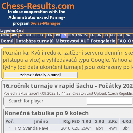
Logged on: Gast
Arabic
ARM
AZE
BIH
BUL
CAT
CHN
CRO
CZE
DEN
ENG
ESP
FAI
FIN
FRA
GER
GRE
INA
I
Domů
Databáze turnajů
Mistrovství AUT
Fotogalerie
FAQ
On
Poznámka: Kvůli redukci zatížení serveru denním s
přístupu a více) a vyhledávačů typu Google, Yahoo a 
týdny (od data ukončení turnaje) jsou zobrazeny po kl
16.ročník turnaje v rapid šachu - Počátky 20
Poslední aktualizace17.09.2022 15:44:23, Creator/Last Upload: Czech Republic
Search for player
Konečná tabulka po 9 kolech
Poř.
Jméno
Rtg
FED
1.Rd
2.Rd
3.Rd
4.Rd
1
FM
Švanda Pavel
2010
CZE
26w1
8b1
4w1
3b1