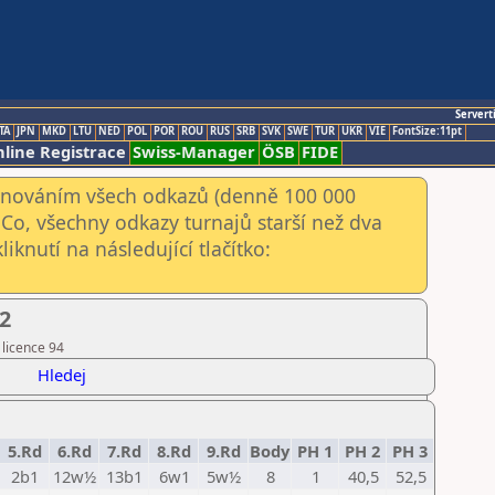
Servert
TA
JPN
MKD
LTU
NED
POL
POR
ROU
RUS
SRB
SVK
SWE
TUR
UKR
VIE
FontSize:11pt
line Registrace
Swiss-Manager
ÖSB
FIDE
kenováním všech odkazů (denně 100 000
Co, všechny odkazy turnajů starší než dva
iknutí na následující tlačítko:
22
 licence 94
Hledej
5.Rd
6.Rd
7.Rd
8.Rd
9.Rd
Body
PH 1
PH 2
PH 3
2b1
12w½
13b1
6w1
5w½
8
1
40,5
52,5