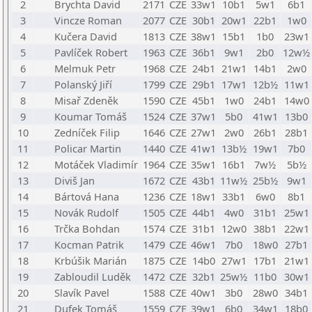
2
Brychta David
2171
CZE
33w1
10b1
5w1
6b1
3
Vincze Roman
2077
CZE
30b1
20w1
22b1
1w0
4
Kučera David
1813
CZE
38w1
15b1
1b0
23w1
5
Pavlíček Robert
1963
CZE
36b1
9w1
2b0
12w½
6
Melmuk Petr
1968
CZE
24b1
21w1
14b1
2w0
7
Polanský Jiří
1799
CZE
29b1
17w1
12b½
11w1
8
Misař Zdeněk
1590
CZE
45b1
1w0
24b1
14w0
9
Koumar Tomáš
1524
CZE
37w1
5b0
41w1
13b0
10
Zedníček Filip
1646
CZE
27w1
2w0
26b1
28b1
11
Policar Martin
1440
CZE
41w1
13b½
19w1
7b0
12
Motáček Vladimír
1964
CZE
35w1
16b1
7w½
5b½
13
Diviš Jan
1672
CZE
43b1
11w½
25b½
9w1
14
Bártová Hana
1236
CZE
18w1
33b1
6w0
8b1
15
Novák Rudolf
1505
CZE
44b1
4w0
31b1
25w1
16
Trčka Bohdan
1574
CZE
31b1
12w0
38b1
22w1
17
Kocman Patrik
1479
CZE
46w1
7b0
18w0
27b1
18
Krbúšik Marián
1875
CZE
14b0
27w1
17b1
21w1
19
Zabloudil Luděk
1472
CZE
32b1
25w½
11b0
30w1
20
Slavík Pavel
1588
CZE
40w1
3b0
28w0
34b1
21
Dufek Tomáš
1559
CZE
39w1
6b0
34w1
18b0