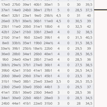
17w0
27b0
39w1
40b1
30w1
5
0
30
39,5
37w1
14w0
24b0
38w1
27b1
5
0
28,5
37,5
40w1
32b1
23w1
9w0
29b½
4,5
0
31
40
26w0
37b1
30w½
36b1
11w0
4,5
0
30,5
39
25b1
11w0
20b0
31w1
18b0
4
0
32,5
42
42b1
22w1
21b0
33b1
23w0
4
0
32
38,5
21b0
31w1
9b0
32w0
39b1
4
0
31,5
40,5
8w0
33b½
35w1
19b0
24w½
4
0
31,5
38,5
33w½
39b1
25b½
18w½
22b0
4
0
29,5
39
36w0
28b0
34w1
26b0
40w1
4
0
28,5
36,5
9b0
24w0
43w1
28b1
21w0
4
0
28,5
36
30b½
29w½
37b1
27w0
36b1
4
0
27,5
38,5
39b0
42w1
31b0
41w1
38b1
4
0
26,5
34,5
20b0
38w0
29b0
37w1
45b1
4
0
23,5
30
31b1
19w0
38b1
25w0
33w0
3,5
0
26,5
35,5
23b0
25w0
33w0
35b0
44b1
3
0
29,5
37
41w1
35b1
36w0
23b0
34w0
3
0
28,5
36
34w1
30w0
22b0
46b1
28w0
3
0
28,5
34,5
24b0
44w1
41b1
22w0
31b0
3
0
28
34,5