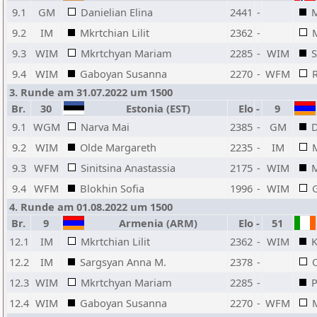
9.1
GM
Danielian Elina
2441
-
M
9.2
IM
Mkrtchian Lilit
2362
-
M
9.3
WIM
Mkrtchyan Mariam
2285
-
WIM
S
9.4
WIM
Gaboyan Susanna
2270
-
WFM
3. Runde am 31.07.2022 um 1500
Br.
30
Estonia (EST)
Elo
-
9
9.1
WGM
Narva Mai
2385
-
GM
D
9.2
WIM
Olde Margareth
2235
-
IM
M
9.3
WFM
Sinitsina Anastassia
2175
-
WIM
9.4
WFM
Blokhin Sofia
1996
-
WIM
4. Runde am 01.08.2022 um 1500
Br.
9
Armenia (ARM)
Elo
-
51
12.1
IM
Mkrtchian Lilit
2362
-
WIM
K
12.2
IM
Sargsyan Anna M.
2378
-
12.3
WIM
Mkrtchyan Mariam
2285
-
P
12.4
WIM
Gaboyan Susanna
2270
-
WFM