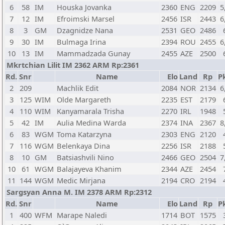
6
58
IM
Houska Jovanka
2360
ENG
2209
5
7
12
IM
Efroimski Marsel
2456
ISR
2443
6
8
3
GM
Dzagnidze Nana
2531
GEO
2486
9
30
IM
Bulmaga Irina
2394
ROU
2455
6
10
13
IM
Mammadzada Gunay
2455
AZE
2500
Mkrtchian Lilit IM 2362 ARM Rp:2361
Rd.
Snr
Name
Elo
Land
Rp
Pk
2
209
Machlik Edit
2084
NOR
2134
6
3
125
WIM
Olde Margareth
2235
EST
2179
4
110
WIM
Kanyamarala Trisha
2270
IRL
1948
5
42
IM
Aulia Medina Warda
2374
INA
2367
8
6
83
WGM
Toma Katarzyna
2303
ENG
2120
7
116
WGM
Belenkaya Dina
2256
ISR
2188
8
10
GM
Batsiashvili Nino
2466
GEO
2504
7
10
61
WGM
Balajayeva Khanim
2344
AZE
2454
11
144
WGM
Medic Mirjana
2194
CRO
2194
Sargsyan Anna M. IM 2378 ARM Rp:2312
Rd.
Snr
Name
Elo
Land
Rp
Pk
1
400
WFM
Marape Naledi
1714
BOT
1575