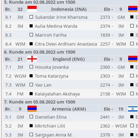
5. Runde am 02.08.2022 um 1500
Br.
32
Indonesia (INA)
Elo
-
9
8.1
IM
Sukandar Irine Kharisma
2373
-
GM
D
8.2
IM
Aulia Medina Warda
2374
-
IM
M
8.3
Mariroh Fariha
1839
-
IM
S
8.4
WIM
Citra Dewi Ardhiani Anastasia
2257
-
WIM
6. Runde am 03.08.2022 um 1500
Br.
21
England (ENG)
Elo
-
9
7.1
IM
Houska Jovanka
2360
-
GM
D
7.2
WGM
Toma Katarzyna
2303
-
IM
M
7.3
WIM
Yao Lan
2274
-
IM
S
7.4
FM
Kalaiyalahan Akshaya
2158
-
WIM
7. Runde am 05.08.2022 um 1500
Br.
9
Armenia (ARM)
Elo
-
19
5.1
GM
Danielian Elina
2441
-
IM
E
5.2
IM
Mkrtchian Lilit
2362
-
WGM
5.3
IM
Sargsyan Anna M.
2378
-
IM
K