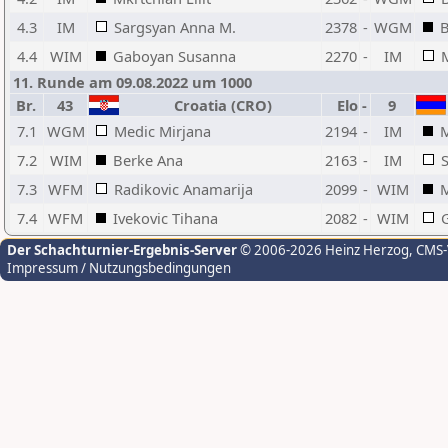
4.3
IM
Sargsyan Anna M.
2378
-
WGM
B
4.4
WIM
Gaboyan Susanna
2270
-
IM
11. Runde am 09.08.2022 um 1000
Br.
43
Croatia (CRO)
Elo
-
9
7.1
WGM
Medic Mirjana
2194
-
IM
M
7.2
WIM
Berke Ana
2163
-
IM
7.3
WFM
Radikovic Anamarija
2099
-
WIM
7.4
WFM
Ivekovic Tihana
2082
-
WIM
Der Schachturnier-Ergebnis-Server
© 2006-2026 Heinz Herzog
, CMS
Impressum / Nutzungsbedingungen