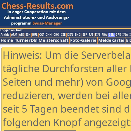
Logged on: Gast
Arabic
ARM
AZE
BIH
BUL
CAT
CHN
CRO
CZE
DEN
ENG
ESP
FAI
FIN
FRA
GER
GRE
INA
I
Home
TurnierDB
Meisterschaft
Foto-Galerie
Meldekartei
El
Hinweis: Um die Serverbel
tägliche Durchforsten aller 
Seiten und mehr) von Goog
reduzieren, werden bei alle
seit 5 Tagen beendet sind d
folgenden Knopf angezeigt