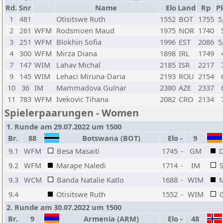
Rd.
Snr
Name
Elo
Land
Rp
Pk
1
481
Otisitswe Ruth
1552
BOT
1755
5
2
261
WFM
Rodsmoen Maud
1975
NOR
1740
3
251
WFM
Blokhin Sofia
1996
EST
2086
5
4
300
WFM
Mirza Diana
1898
IRL
1749
7
147
WIM
Lahav Michal
2185
ISR
2217
9
145
WIM
Lehaci Miruna-Daria
2193
ROU
2154
10
36
IM
Mammadova Gulnar
2380
AZE
2337
11
783
WFM
Ivekovic Tihana
2082
CRO
2134
Spielerpaarungen - Women
1. Runde am 29.07.2022 um 1500
Br.
88
Botswana (BOT)
Elo
-
9
9.1
WFM
Besa Masaiti
1745
-
GM
D
9.2
WFM
Marape Naledi
1714
-
IM
9.3
WCM
Banda Natalie Katlo
1688
-
WIM
9.4
Otisitswe Ruth
1552
-
WIM
2. Runde am 30.07.2022 um 1500
Br.
9
Armenia (ARM)
Elo
-
48