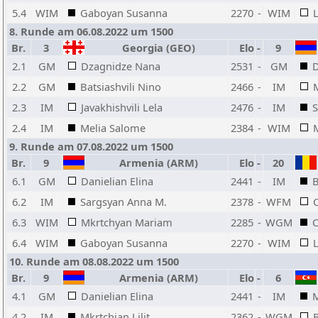
5.4
WIM
Gaboyan Susanna
2270
-
WIM
8. Runde am 06.08.2022 um 1500
Br.
3
Georgia (GEO)
Elo
-
9
2.1
GM
Dzagnidze Nana
2531
-
GM
D
2.2
GM
Batsiashvili Nino
2466
-
IM
M
2.3
IM
Javakhishvili Lela
2476
-
IM
S
2.4
IM
Melia Salome
2384
-
WIM
9. Runde am 07.08.2022 um 1500
Br.
9
Armenia (ARM)
Elo
-
20
6.1
GM
Danielian Elina
2441
-
IM
B
6.2
IM
Sargsyan Anna M.
2378
-
WFM
C
6.3
WIM
Mkrtchyan Mariam
2285
-
WGM
C
6.4
WIM
Gaboyan Susanna
2270
-
WIM
10. Runde am 08.08.2022 um 1500
Br.
9
Armenia (ARM)
Elo
-
6
4.1
GM
Danielian Elina
2441
-
IM
4.2
IM
Mkrtchian Lilit
2362
-
WGM