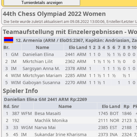
44th Chess Olympiad 2022 Women
Die Seite wurde zuletzt aktualisiert am 09.08.2022 13:00:06, Ersteller/Letzter
Teamaufstellung mit Einzelergebnissen - 
12. Armenia (ARM / EloDS:2367, Kapitän: Andriasian, Zav
Br.
Name
Elo
Land
1
2
3
4
5
6
7
8
9
10
1
GM
Danielian Elina
2441
ARM
1
1
0
½
1
½
0
0
0
2
IM
Mkrtchian Lilit
2362
ARM
1
½
1
½
1
½
0
0
3
IM
Sargsyan Anna M.
2378
ARM
1
1
1
1
½
0
1
0
4
WIM
Mkrtchyan Mariam
2285
ARM
1
1
½
1
1
½
½
1
5
WIM
Gaboyan Susanna
2270
ARM
1
1
½
1
1
1
0
Spieler Info
Danielian Elina GM 2441 ARM Rp:2269
Rd.
Snr
Name
Elo
Land
Rp
Pk
1
387
WFM
Besa Masaiti
1745
BOT
1846
2
192
Machlik Monika
2111
NOR
2123
3
3
33
WGM
Narva Mai
2385
EST
2188
5
45
IM
Sukandar Irine Kharisma
2373
INA
2324
7