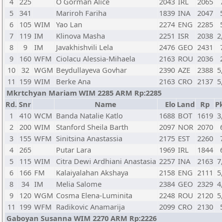
4
225
O`Gorman Alice
2043
IRL
2065
5
341
Mariroh Fariha
1839
INA
2047
6
105
WIM
Yao Lan
2274
ENG
2285
7
119
IM
Klinova Masha
2251
ISR
2038
2
8
9
IM
Javakhishvili Lela
2476
GEO
2431
9
160
WFM
Ciolacu Alessia-Mihaela
2163
ROU
2036
10
32
WGM
Beydullayeva Govhar
2390
AZE
2388
5
11
159
WIM
Berke Ana
2163
CRO
2137
5
Mkrtchyan Mariam WIM 2285 ARM Rp:2285
Rd.
Snr
Name
Elo
Land
Rp
Pk
1
410
WCM
Banda Natalie Katlo
1688
BOT
1619
3
2
200
WIM
Stanford Sheila Barth
2097
NOR
2070
3
155
WFM
Sinitsina Anastassia
2175
EST
2260
4
265
Putar Lara
1969
IRL
1844
5
115
WIM
Citra Dewi Ardhiani Anastasia
2257
INA
2163
7
6
166
FM
Kalaiyalahan Akshaya
2158
ENG
2111
5
8
34
IM
Melia Salome
2384
GEO
2329
4
9
120
WGM
Cosma Elena-Luminita
2248
ROU
2120
5
11
199
WFM
Radikovic Anamarija
2099
CRO
2130
Gaboyan Susanna WIM 2270 ARM Rp:2226