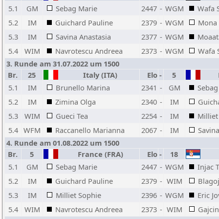
5.1
GM
Sebag Marie
2447
-
WGM
Wafa 
5.2
IM
Guichard Pauline
2379
-
WGM
Mona 
5.3
IM
Savina Anastasia
2377
-
WGM
Moaat
5.4
WIM
Navrotescu Andreea
2373
-
WGM
Wafa 
3. Runde am 31.07.2022 um 1500
Br.
25
Italy (ITA)
Elo
-
5
F
5.1
IM
Brunello Marina
2341
-
GM
Sebag
5.2
IM
Zimina Olga
2340
-
IM
Guich
5.3
WIM
Gueci Tea
2254
-
IM
Millie
5.4
WFM
Raccanello Marianna
2067
-
IM
Savina
4. Runde am 01.08.2022 um 1500
Br.
5
France (FRA)
Elo
-
18
5.1
GM
Sebag Marie
2447
-
WGM
Injac 
5.2
IM
Guichard Pauline
2379
-
WIM
Blagoj
5.3
IM
Milliet Sophie
2396
-
WGM
Eric J
5.4
WIM
Navrotescu Andreea
2373
-
WIM
Gajci