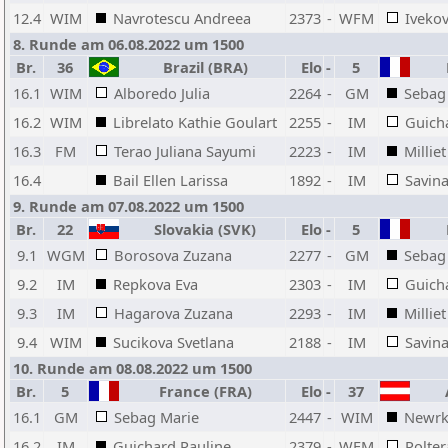
12.4
WIM
Navrotescu Andreea
2373
-
WFM
Ivekov
8. Runde am 06.08.2022 um 1500
Br.
36
Brazil (BRA)
Elo
-
5
F
16.1
WIM
Alboredo Julia
2264
-
GM
Sebag
16.2
WIM
Librelato Kathie Goulart
2255
-
IM
Guich
16.3
FM
Terao Juliana Sayumi
2223
-
IM
Millie
16.4
Bail Ellen Larissa
1892
-
IM
Savina
9. Runde am 07.08.2022 um 1500
Br.
22
Slovakia (SVK)
Elo
-
5
F
9.1
WGM
Borosova Zuzana
2277
-
GM
Sebag
9.2
IM
Repkova Eva
2303
-
IM
Guich
9.3
IM
Hagarova Zuzana
2293
-
IM
Millie
9.4
WIM
Sucikova Svetlana
2188
-
IM
Savina
10. Runde am 08.08.2022 um 1500
Br.
5
France (FRA)
Elo
-
37
A
16.1
GM
Sebag Marie
2447
-
WIM
Newrk
16.2
IM
Guichard Pauline
2379
-
WFM
Polter