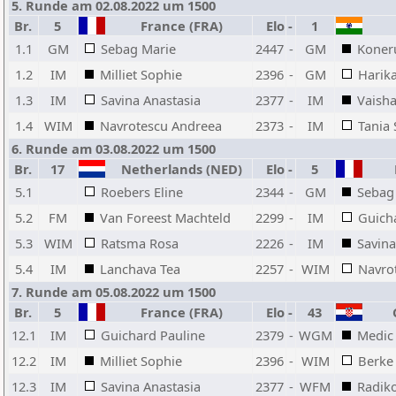
5. Runde am 02.08.2022 um 1500
Br.
5
France (FRA)
Elo
-
1
1.1
GM
Sebag Marie
2447
-
GM
Koner
1.2
IM
Milliet Sophie
2396
-
GM
Harika
1.3
IM
Savina Anastasia
2377
-
IM
Vaisha
1.4
WIM
Navrotescu Andreea
2373
-
IM
Tania
6. Runde am 03.08.2022 um 1500
Br.
17
Netherlands (NED)
Elo
-
5
F
5.1
Roebers Eline
2344
-
GM
Sebag
5.2
FM
Van Foreest Machteld
2299
-
IM
Guich
5.3
WIM
Ratsma Rosa
2226
-
IM
Savina
5.4
IM
Lanchava Tea
2257
-
WIM
Navro
7. Runde am 05.08.2022 um 1500
Br.
5
France (FRA)
Elo
-
43
C
12.1
IM
Guichard Pauline
2379
-
WGM
Medic
12.2
IM
Milliet Sophie
2396
-
WIM
Berke
12.3
IM
Savina Anastasia
2377
-
WFM
Radiko