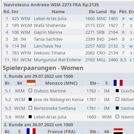
Navrotescu Andreea WIM 2373 FRA Rp:2135
Rd.
Snr
Name
Elo
Land
Rp
Pkt.
Er
1
425
WIM
Lebel-Arias Julia
1660
MNC
1465
4
w
2
189
WGM
Wafa Shahenda
2115
EGY
1927
7
s 
4
108
WIM
Gajcin Marina
2271
SRB
2164
6
s 
5
28
IM
Tania Sachdev
2399
IND
2441
8
s 
6
114
IM
Lanchava Tea
2257
NED
2132
5
w
7
783
WFM
Ivekovic Tihana
2082
CRO
2134
7
s 
11
161
WCM
Mungunzul Bat-Erdene
2163
MGL
2460
8,5
s
Spielerpaarungen - Women
1. Runde am 29.07.2022 um 1500
Br.
84
Monaco (MNC)
Elo
-
5
F
5.1
WIM
Dubois Martine
1782
-
IM
Guich
5.2
WCM
Jose de Ribbegren Kenia
1787
-
IM
Millie
5.3
WCM
Berezovska Svetlana
1781
-
IM
Savina
5.4
WIM
Lebel-Arias Julia
1660
-
WIM
Navro
2. Runde am 30.07.2022 um 1500
Br.
5
France (FRA)
Elo
-
44