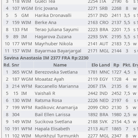
3
118
WIM
Gueci Tea
2254
ITA
2190
6
s
4
107
WGM
Eric Jovana
2271
SRB
2268
8
w
5
5
GM
Harika Dronavalli
2517
IND
2411
3,5
s
7
159
WIM
Berke Ana
2163
CRO
2137
5,5
s
8
133
FM
Terao Juliana Sayumi
2223
BRA
2201
7,5
s
9
89
IM
Hagarova Zuzana
2293
SVK
2195
5,5
s
10
177
WFM
Mayrhuber Nikola
2141
AUT
2183
7,5
w
11
157
WIM
Bayarmaa Bayarjargal
2171
MGL
2144
3
s 
Savina Anastasia IM 2377 FRA Rp:2230
Rd.
Snr
Name
Elo
Land
Rp
Pkt.
Er
1
365
WCM
Berezovska Svetlana
1781
MNC
1727
4,5
s 
2
187
WGM
Moaataz Ayah
2119
EGY
1728
4
w
3
214
WFM
Raccanello Marianna
2067
ITA
2135
6
w
5
15
IM
Vaishali R
2442
IND
2452
7,5
w
6
130
WIM
Ratsma Rosa
2226
NED
2197
6
s 
7
199
WFM
Radikovic Anamarija
2099
CRO
2130
5
w
8
304
Bail Ellen Larissa
1892
BRA
1980
2,5
w
9
149
WIM
Sucikova Svetlana
2188
SVK
2154
4,5
w
10
191
WFM
Hapala Elisabeth
2113
AUT
1865
7
s
11
102
WIM
Munkhzul Turmunkh
2277
MGL
2347
8
w