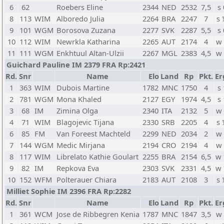
6
62
Roebers Eline
2344
NED
2532
7,5
s 
8
113
WIM
Alboredo Julia
2264
BRA
2247
7
s
9
101
WGM
Borosova Zuzana
2277
SVK
2287
5,5
s 
10
112
WIM
Newrkla Katharina
2265
AUT
2174
4
w
11
111
WGM
Enkhtuul Altan-Ulzii
2267
MGL
2383
4,5
w
Guichard Pauline IM 2379 FRA Rp:2421
Rd.
Snr
Name
Elo
Land
Rp
Pkt.
Er
1
363
WIM
Dubois Martine
1782
MNC
1750
4
s 
2
781
WGM
Mona Khaled
2127
EGY
1974
4,5
s 
3
68
IM
Zimina Olga
2340
ITA
2132
5
w
4
71
WIM
Blagojevic Tijana
2330
SRB
2205
4
s
6
85
FM
Van Foreest Machteld
2299
NED
2034
2
w
7
144
WGM
Medic Mirjana
2194
CRO
2194
4
w
8
117
WIM
Librelato Kathie Goulart
2255
BRA
2154
6,5
w
9
82
IM
Repkova Eva
2303
SVK
2331
4,5
w
10
152
WFM
Polterauer Chiara
2183
AUT
2108
3
s
Milliet Sophie IM 2396 FRA Rp:2282
Rd.
Snr
Name
Elo
Land
Rp
Pkt.
Er
1
361
WCM
Jose de Ribbegren Kenia
1787
MNC
1847
3,5
w