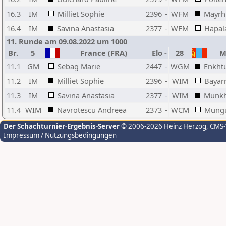
16.3
IM
Milliet Sophie
2396
-
WFM
Mayrh
16.4
IM
Savina Anastasia
2377
-
WFM
Hapala
11. Runde am 09.08.2022 um 1000
Br.
5
France (FRA)
Elo
-
28
Mo
11.1
GM
Sebag Marie
2447
-
WGM
Enkhtu
11.2
IM
Milliet Sophie
2396
-
WIM
Bayar
11.3
IM
Savina Anastasia
2377
-
WIM
Munkh
11.4
WIM
Navrotescu Andreea
2373
-
WCM
Mungu
Der Schachturnier-Ergebnis-Server
© 2006-2026 Heinz Herzog
, CMS
Impressum / Nutzungsbedingungen