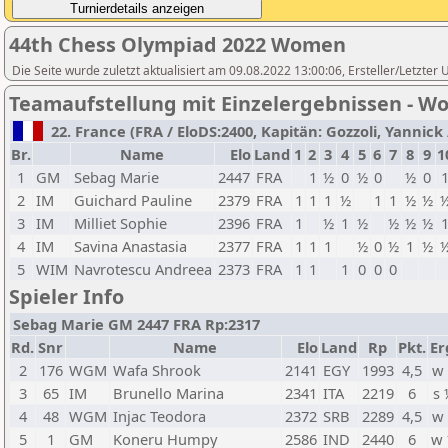
44th Chess Olympiad 2022 Women
Die Seite wurde zuletzt aktualisiert am 09.08.2022 13:00:06, Ersteller/Letzter
Teamaufstellung mit Einzelergebnissen - 
22. France (FRA / EloDS:2400, Kapitän: Gozzoli, Yannick 
Br.
Name
Elo
Land
1
2
3
4
5
6
7
8
9
1
1
GM
Sebag Marie
2447
FRA
1
½
0
½
0
½
0
2
IM
Guichard Pauline
2379
FRA
1
1
1
½
1
1
½
½
3
IM
Milliet Sophie
2396
FRA
1
½
1
½
½
½
½
4
IM
Savina Anastasia
2377
FRA
1
1
1
½
0
½
1
½
5
WIM
Navrotescu Andreea
2373
FRA
1
1
1
0
0
0
Spieler Info
Sebag Marie GM 2447 FRA Rp:2317
Rd.
Snr
Name
Elo
Land
Rp
Pkt.
Er
2
176
WGM
Wafa Shrook
2141
EGY
1993
4,5
w
3
65
IM
Brunello Marina
2341
ITA
2219
6
s
4
48
WGM
Injac Teodora
2372
SRB
2289
4,5
w
5
1
GM
Koneru Humpy
2586
IND
2440
6
w