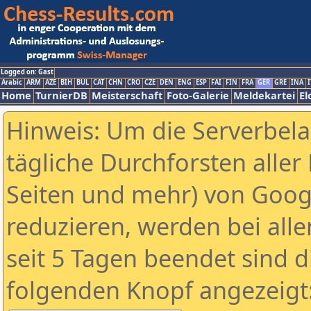
Logged on: Gast
Arabic
ARM
AZE
BIH
BUL
CAT
CHN
CRO
CZE
DEN
ENG
ESP
FAI
FIN
FRA
GER
GRE
INA
I
Home
TurnierDB
Meisterschaft
Foto-Galerie
Meldekartei
El
Hinweis: Um die Serverbel
tägliche Durchforsten aller 
Seiten und mehr) von Goog
reduzieren, werden bei alle
seit 5 Tagen beendet sind d
folgenden Knopf angezeigt