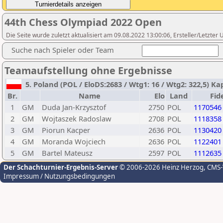
44th Chess Olympiad 2022 Open
Die Seite wurde zuletzt aktualisiert am 09.08.2022 13:00:06, Ersteller/Letzter
Suche nach Spieler oder Team
Teamaufstellung ohne Ergebnisse
5. Poland (POL / EloDS:2683 / Wtg1: 16 / Wtg2: 322,5) Ka
Br.
Name
Elo
Land
Fid
1
GM
Duda Jan-Krzysztof
2750
POL
1170546
2
GM
Wojtaszek Radoslaw
2708
POL
1118358
3
GM
Piorun Kacper
2636
POL
1130420
4
GM
Moranda Wojciech
2636
POL
1122401
5
GM
Bartel Mateusz
2597
POL
1112635
Der Schachturnier-Ergebnis-Server
© 2006-2026 Heinz Herzog
, CMS
Impressum / Nutzungsbedingungen