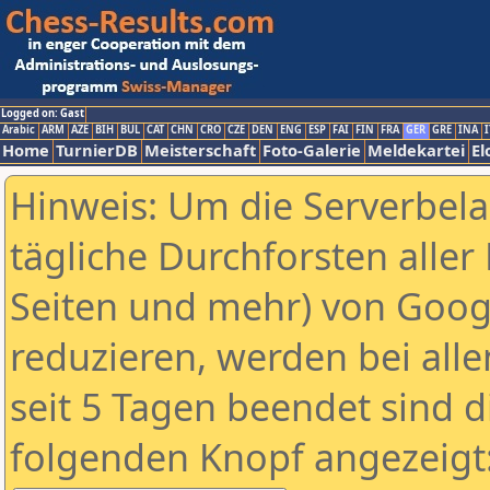
Logged on: Gast
Arabic
ARM
AZE
BIH
BUL
CAT
CHN
CRO
CZE
DEN
ENG
ESP
FAI
FIN
FRA
GER
GRE
INA
I
Home
TurnierDB
Meisterschaft
Foto-Galerie
Meldekartei
El
Hinweis: Um die Serverbel
tägliche Durchforsten aller 
Seiten und mehr) von Goog
reduzieren, werden bei alle
seit 5 Tagen beendet sind d
folgenden Knopf angezeigt