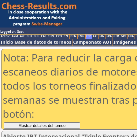
Logged on: Gast
Arabic
ARM
AZE
BIH
BUL
CAT
CHN
CRO
CZE
DEN
ENG
ESP
FAI
FIN
FRA
GER
GRE
INA
I
Inicio
Base de datos de torneos
Campeonato AUT
Imágenes
Nota: Para reducir la carga 
escaneos diarios de motor
todos los torneos finalizad
semanas se muestran tras p
botón:
Abierto IRT Internacional "Triple Frontera 