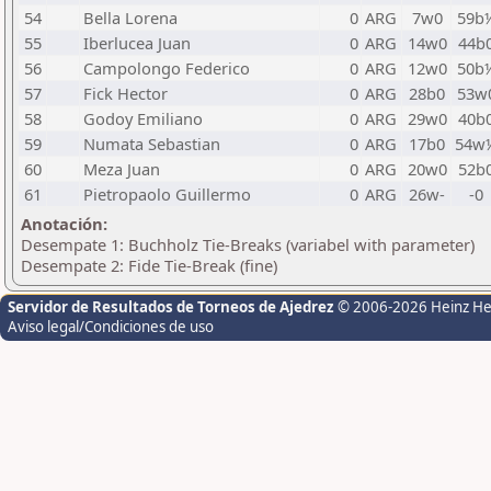
54
Bella Lorena
0
ARG
7w0
59b
55
Iberlucea Juan
0
ARG
14w0
44b
56
Campolongo Federico
0
ARG
12w0
50b
57
Fick Hector
0
ARG
28b0
53w
58
Godoy Emiliano
0
ARG
29w0
40b
59
Numata Sebastian
0
ARG
17b0
54w
60
Meza Juan
0
ARG
20w0
52b
61
Pietropaolo Guillermo
0
ARG
26w-
-0
Anotación:
Desempate 1: Buchholz Tie-Breaks (variabel with parameter)
Desempate 2: Fide Tie-Break (fine)
Servidor de Resultados de Torneos de Ajedrez
© 2006-2026 Heinz H
Aviso legal/Condiciones de uso