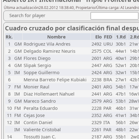
Última actualización28.02.2012 18:38:40, Propietario/Última carga: AI Leand
Search for player
Cuadro cruzado por clasificación final desp
Rk.
Nombre
Elo
FED
1.Rd
2.R
1
GM
Rodriguez Vila Andres
2492
URU
30b1
21w
2
GM
Delgado Ramirez Neuris
2575
COL
44w1
14b
3
GM
Flores Diego
2601
ARG
40w1
29b
4
GM
Slipak Sergio
2447
ARG
52w1
20b
5
IM
Soppe Guillermo
2424
ARG
32w1
15b
6
Menna Barreto Felipe Kubiaki
2238
BRA
27w1
42b
7
FM
Monier Raul
2401
ARG
54b1
17w
8
IM
Diaz Hollemaert Nahuel
2441
ARG
47b1
16w
9
GM
Mareco Sandro
2579
ARG
53b1
28w
10
FM
Peralta Eduardo
2228
PAR
46b1
31w
11
FM
Cejas Jose
2352
ARG
41w1
34b
12
IM
Contin Daniel
2329
ITA
56b1
26w
IM
Valiente Cristobal
2261
PAR
48b1
22w
14
Tossutti Juan C.
2187
ARG
55b1
2w