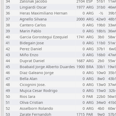
34
Zalisnak Jacobo
2104
ESP
51b1
11w
35
Lingiardi Oscar
1977
ARG
31b0
46w
36
Heras Maximiliano Hernan
0
ARG
-½
39b
37
Agnello Silvana
2000
ARG
42w0
48b
38
Cantero Carlos
0
ARG
19b0
33w
39
Marin Pablo
0
ARG
18b½
36w
40
Garcia Gorostegui Ezequiel
1741
ARG
3b0
58w
41
Bidegain Jose
0
ARG
11b0
51w
42
Perez Daniel
0
ARG
37b1
6w
43
Miño Enzo
0
ARG
16b0
47w
44
Duprat Daniel
1687
ARG
2b0
55w
45
Boabaid Jorge Alberto Duardes
1900
BRA
33b1
19w
46
Diaz Galeano Jorge
0
ARG
10w0
35b
47
Bella Alan
0
ARG
8w0
43b
48
Cicognini Jose.
0
ARG
13w0
37w
49
Mujica Cesar Rodrigo
0
ARG
15w0
32b
50
Rios Iara
0
PAR
22b0
56w
51
Oliva Cristian
0
ARG
34w0
41b
52
Asselborn Rolando
0
ARG
4b0
60w
53
Zarate Fernandoh
1715
PAR
9w0
57b