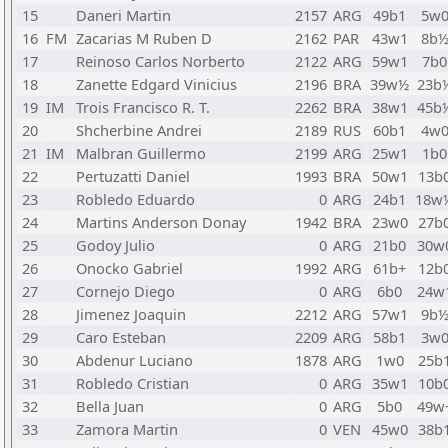
15
Daneri Martin
2157
ARG
49b1
5w
16
FM
Zacarias M Ruben D
2162
PAR
43w1
8b
17
Reinoso Carlos Norberto
2122
ARG
59w1
7b0
18
Zanette Edgard Vinicius
2196
BRA
39w½
23b
19
IM
Trois Francisco R. T.
2262
BRA
38w1
45b
20
Shcherbine Andrei
2189
RUS
60b1
4w
21
IM
Malbran Guillermo
2199
ARG
25w1
1b0
22
Pertuzatti Daniel
1993
BRA
50w1
13b
23
Robledo Eduardo
0
ARG
24b1
18w
24
Martins Anderson Donay
1942
BRA
23w0
27b
25
Godoy Julio
0
ARG
21b0
30w
26
Onocko Gabriel
1992
ARG
61b+
12b
27
Cornejo Diego
0
ARG
6b0
24w
28
Jimenez Joaquin
2212
ARG
57w1
9b
29
Caro Esteban
2209
ARG
58b1
3w
30
Abdenur Luciano
1878
ARG
1w0
25b
31
Robledo Cristian
0
ARG
35w1
10b
32
Bella Juan
0
ARG
5b0
49w
33
Zamora Martin
0
VEN
45w0
38b