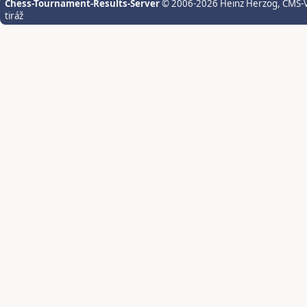
Chess-Tournament-Results-Server
© 2006-2026 Heinz Herzog
, CMS-
tiráž