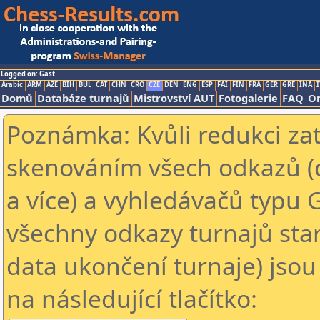
Logged on: Gast
Arabic
ARM
AZE
BIH
BUL
CAT
CHN
CRO
CZE
DEN
ENG
ESP
FAI
FIN
FRA
GER
GRE
INA
I
Domů
Databáze turnajů
Mistrovství AUT
Fotogalerie
FAQ
On
Poznámka: Kvůli redukci za
skenováním všech odkazů (
a více) a vyhledávačů typu 
všechny odkazy turnajů star
data ukončení turnaje) jsou
na následující tlačítko: