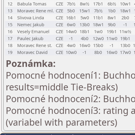
12
Babula Tomas
CZE
7b½
8w½
17b1
6b½
10w1
13
Moravec Rene ml.
CZE
5b0
15w1
7b½
1b0
18w1
14
Slivova Linda
CZE
16b1
5w0
11b1
8w1
2b0
15
Nemec Jakub
CZE
6w0
13b0
18w1
9b0
-1
16
Vesely Emanuel
CZE
14w0
18b1
1w0
19b1
11w½
17
Paulec Jakub
CZE
-1
4b0
12w0
11w0
19b1
18
Moravec Rene st.
CZE
4w0
16w0
15b0
-1
13b0
19
Moravec David
CZE
10w0
-1
8b0
16w0
17w0
Poznámka:
Pomocné hodnocení1: Buchhol
results=middle Tie-Breaks)
Pomocné hodnocení2: Buchholz 
Pomocné hodnocení3: rating a
(variabel with parameters)