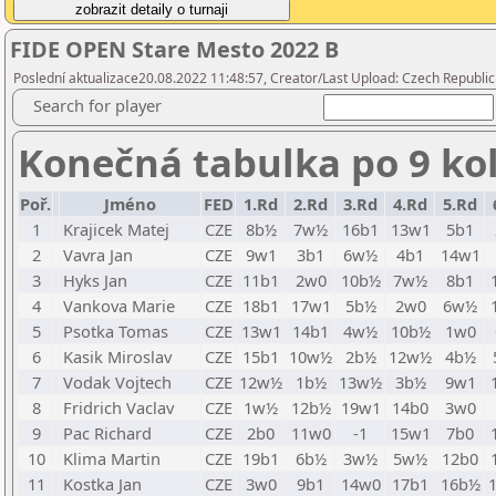
FIDE OPEN Stare Mesto 2022 B
Poslední aktualizace20.08.2022 11:48:57, Creator/Last Upload: Czech Republic
Search for player
Konečná tabulka po 9 ko
Poř.
Jméno
FED
1.Rd
2.Rd
3.Rd
4.Rd
5.Rd
1
Krajicek Matej
CZE
8b½
7w½
16b1
13w1
5b1
2
Vavra Jan
CZE
9w1
3b1
6w½
4b1
14w1
3
Hyks Jan
CZE
11b1
2w0
10b½
7w½
8b1
4
Vankova Marie
CZE
18b1
17w1
5b½
2w0
6w½
5
Psotka Tomas
CZE
13w1
14b1
4w½
10b½
1w0
6
Kasik Miroslav
CZE
15b1
10w½
2b½
12w½
4b½
7
Vodak Vojtech
CZE
12w½
1b½
13w½
3b½
9w1
8
Fridrich Vaclav
CZE
1w½
12b½
19w1
14b0
3w0
9
Pac Richard
CZE
2b0
11w0
-1
15w1
7b0
10
Klima Martin
CZE
19b1
6b½
3w½
5w½
12b0
11
Kostka Jan
CZE
3w0
9b1
14w0
17b1
16b½