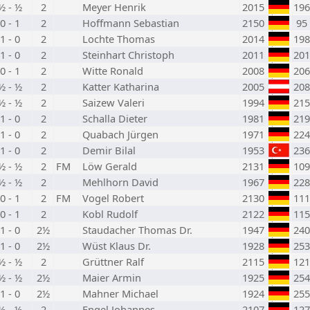
½ - ½
2
Meyer Henrik
2015
196
0 - 1
2
Hoffmann Sebastian
2150
95
1 - 0
2
Lochte Thomas
2014
198
1 - 0
2
Steinhart Christoph
2011
201
0 - 1
2
Witte Ronald
2008
206
½ - ½
2
Katter Katharina
2005
208
½ - ½
2
Saizew Valeri
1994
215
1 - 0
2
Schalla Dieter
1981
219
1 - 0
2
Quabach Jürgen
1971
224
1 - 0
2
Demir Bilal
1953
236
½ - ½
2
FM
Löw Gerald
2131
109
½ - ½
2
Mehlhorn David
1967
228
0 - 1
2
FM
Vogel Robert
2130
111
0 - 1
2
Kobl Rudolf
2122
115
1 - 0
2½
Staudacher Thomas Dr.
1947
240
1 - 0
2½
Wüst Klaus Dr.
1928
253
½ - ½
2
Grüttner Ralf
2115
121
½ - ½
2½
Maier Armin
1925
254
1 - 0
2½
Mahner Michael
1924
255
½ - ½
2
Engel Johannes
2107
127