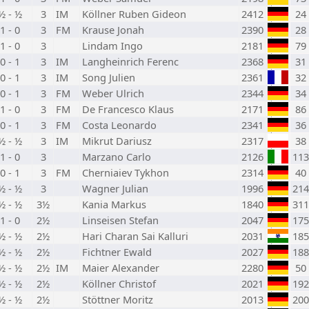
½ - ½
3
IM
Köllner Ruben Gideon
2412
24
1 - 0
3
FM
Krause Jonah
2390
28
1 - 0
3
Lindam Ingo
2181
79
0 - 1
3
IM
Langheinrich Ferenc
2368
31
0 - 1
3
IM
Song Julien
2361
32
0 - 1
3
FM
Weber Ulrich
2344
34
1 - 0
3
FM
De Francesco Klaus
2171
86
0 - 1
3
FM
Costa Leonardo
2341
36
½ - ½
3
IM
Mikrut Dariusz
2317
38
1 - 0
3
Marzano Carlo
2126
113
0 - 1
3
FM
Cherniaiev Tykhon
2314
40
½ - ½
3
Wagner Julian
1996
214
½ - ½
3½
Kania Markus
1840
311
1 - 0
2½
Linseisen Stefan
2047
175
½ - ½
2½
Hari Charan Sai Kalluri
2031
185
½ - ½
2½
Fichtner Ewald
2027
188
½ - ½
2½
IM
Maier Alexander
2280
50
½ - ½
2½
Köllner Christof
2021
192
½ - ½
2½
Stöttner Moritz
2013
200