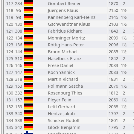
117
284
Gombert Reiner
1870
2
118
96
Juergens Klaus
2150
1½
119
98
Kannenberg Karl-Heinz
2145
1½
120
130
Gschwendtner Klaus
2103
1½
121
308
Fabritius Richard
1843
2
122
134
Monninger Moritz
2099
1½
123
136
Röttig Hans-Peter
2096
1½
124
144
Braun Michael
2085
1½
125
310
Haselbeck Franz
1842
2
126
146
Frese Daniel
2083
1½
127
147
Koch Yannick
2083
1½
128
318
Martin Richard
1831
2
129
153
Pollmann Sascha
2076
1½
130
332
Rosenburg Thies
1812
2
131
157
Pleyer Felix
2069
1½
132
159
Lettl Gerhard
2068
1½
133
340
Hentze Jakob
1797
2
134
338
Schicker Rudolf
1801
2
135
342
Glock Benjamin
1795
2