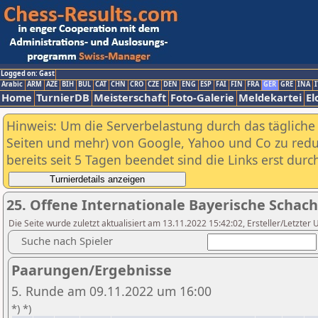
Logged on: Gast
Arabic
ARM
AZE
BIH
BUL
CAT
CHN
CRO
CZE
DEN
ENG
ESP
FAI
FIN
FRA
GER
GRE
INA
I
Home
TurnierDB
Meisterschaft
Foto-Galerie
Meldekartei
El
Hinweis: Um die Serverbelastung durch das tägliche D
Seiten und mehr) von Google, Yahoo und Co zu reduz
bereits seit 5 Tagen beendet sind die Links erst dur
25. Offene Internationale Bayerische Schac
Die Seite wurde zuletzt aktualisiert am 13.11.2022 15:42:02, Ersteller/Letzter 
Suche nach Spieler
Paarungen/Ergebnisse
5. Runde am 09.11.2022 um 16:00
*) *)