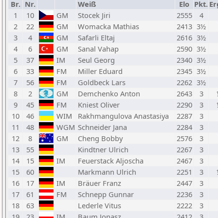
Br.
Nr.
Weiß
Elo
Pkt.
Er
1
10
GM
Stocek Jiri
2555
4
2
22
GM
Womacka Mathias
2413
3½
3
4
GM
Safarli Eltaj
2616
3½
4
6
GM
Sanal Vahap
2590
3½
5
37
IM
Seul Georg
2340
3½
6
33
FM
Miller Eduard
2345
3½
7
56
FM
Goldbeck Lars
2262
3½
8
2
GM
Demchenko Anton
2643
3
9
45
FM
Kniest Oliver
2290
3
10
46
WIM
Rakhmangulova Anastasiya
2287
3
11
48
WGM
Schneider Jana
2284
3
12
8
GM
Cheng Bobby
2576
3
13
55
Kindtner Ulrich
2267
3
14
15
IM
Feuerstack Aljoscha
2467
3
15
60
Markmann Ulrich
2251
3
16
17
IM
Bräuer Franz
2447
3
17
61
FM
Schnepp Gunnar
2236
3
18
63
Lederle Vitus
2222
3
19
23
IM
Baum Jonasz
2412
3