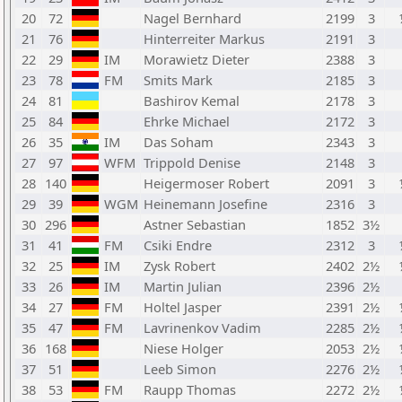
20
72
Nagel Bernhard
2199
3
21
76
Hinterreiter Markus
2191
3
22
29
IM
Morawietz Dieter
2388
3
23
78
FM
Smits Mark
2185
3
24
81
Bashirov Kemal
2178
3
25
84
Ehrke Michael
2172
3
26
35
IM
Das Soham
2343
3
27
97
WFM
Trippold Denise
2148
3
28
140
Heigermoser Robert
2091
3
29
39
WGM
Heinemann Josefine
2316
3
30
296
Astner Sebastian
1852
3½
31
41
FM
Csiki Endre
2312
3
32
25
IM
Zysk Robert
2402
2½
33
26
IM
Martin Julian
2396
2½
34
27
FM
Holtel Jasper
2391
2½
35
47
FM
Lavrinenkov Vadim
2285
2½
36
168
Niese Holger
2053
2½
37
51
Leeb Simon
2276
2½
38
53
FM
Raupp Thomas
2272
2½