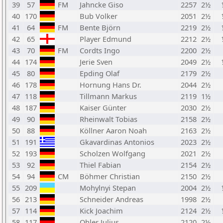
39
57
FM
Jahncke Giso
2257
2½
40
170
Bub Volker
2051
2½
41
64
FM
Bente Björn
2219
2½
42
65
Player Edmund
2212
2½
43
70
FM
Cordts Ingo
2200
2½
44
174
Jerie Sven
2049
2½
45
80
Epding Olaf
2179
2½
46
178
Hornung Hans Dr.
2044
2½
47
118
Tillmann Markus
2119
1½
48
187
Kaiser Günter
2030
2½
49
90
Rheinwalt Tobias
2158
2½
50
88
Köllner Aaron Noah
2163
2½
51
191
Gkavardinas Antonios
2023
2½
52
193
Scholzen Wolfgang
2021
2½
53
92
Thiel Fabian
2154
2½
54
94
CM
Böhmer Christian
2150
2½
55
209
Mohylnyi Stepan
2004
2½
56
213
Schneider Andreas
1998
2½
57
114
Kick Joachim
2124
2½
58
117
Ohler Julius
2120
2½