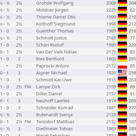
½ - ½
2½
Grohde Wolfgang
2008
204
½ - ½
2½
Möldner Jürgen
2225
62
½ - ½
2½
Thieme Daniel Otis
1999
210
½ - ½
2½
Kolthoff Siegmund
1998
212
1 - 0
2½
Guenther Thomas
1989
216
½ - ½
2½
Schmidt Justus
2188
77
1 - 0
2½
Schön Rudolf
1980
220
0 - 1
2½
Van Der Valk Niklas
2175
83
1 - 0
2
Ries Berthold
1860
291
- - +
2½
Paprocki Antoni
2172
85
0 - 1
3
Aigner Michael
1920
259
1 - 0
3
Schmidt Kai-Uwe
1915
263
1 - 0
2½
FM
Lampe Dirk
2159
89
1 - 0
2½
Diller Daniel
2157
91
0 - 1
3
Neuhoff Laertes
1914
265
1 - 0
3
Schneider Konrad
1881
277
½ - ½
2½
Butenandt Svenja
2135
103
0 - 1
2½
FM
Tonndorf Matthias
2132
107
½ - ½
3
Dietlmeier Tobias
1863
289
1 - 0
3
Wezel Sebastian
1852
298