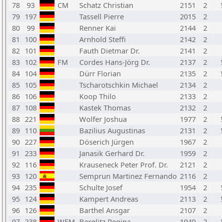
78
93
CM
Schatz Christian
2151
2
79
197
Tassell Pierre
2015
2
80
99
Renner Kai
2144
2
81
100
Arnhold Steffi
2142
2
82
101
Fauth Dietmar Dr.
2141
2
83
102
FM
Cordes Hans-Jörg Dr.
2137
2
84
104
Dürr Florian
2135
2
85
105
Tscharotschkin Michael
2134
2
86
106
Koop Thilo
2133
2
87
108
Kastek Thomas
2132
2
88
221
Wolfer Joshua
1977
2
89
110
Bazilius Augustinas
2131
2
90
227
Döserich Jürgen
1967
2
91
233
Janasik Gerhard Dr.
1959
2
92
116
Krauseneck Peter Prof. Dr.
2121
2
93
120
Semprun Martinez Fernando
2116
2
94
235
Schulte Josef
1954
2
95
124
Kampert Andreas
2113
2
96
126
Barthel Ansgar
2107
2
97
238
WFM
Berglitz Regina
1949
2