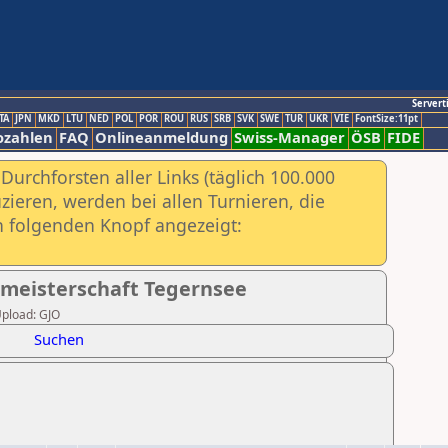
Servert
TA
JPN
MKD
LTU
NED
POL
POR
ROU
RUS
SRB
SVK
SWE
TUR
UKR
VIE
FontSize:11pt
ozahlen
FAQ
Onlineanmeldung
Swiss-Manager
ÖSB
FIDE
urchforsten aller Links (täglich 100.000
ieren, werden bei allen Turnieren, die
ch folgenden Knopf angezeigt:
hmeisterschaft Tegernsee
Upload: GJO
Suchen