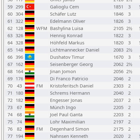
59
299
Galioglu Cem
1851
3
60
304
Schäfer Lutz
1846
3
61
322
Edelmann Oliver
1826
3
62
128
WFM
Bashylina Luisa
2105
2½
63
326
Hennig Konrad
1822
3
64
328
Höhfeld Markus
1820
3
65
148
Lichtmannecker Daniel
2083
2½
66
396
Dushatov Timur
1670
3
67
162
Seisenberger Georg
2062
2½
68
164
Jinan Jomon
2056
2½
69
176
Di Franco Patricio
2046
2
70
43
FM
Kristoferitsch Daniel
2303
2
71
180
Schrems Hermann
2040
2
72
182
Engesser Jonas
2037
2
73
67
Münch Ingo
2205
2
74
68
Joel Paul Ganta
2203
2
75
74
Lohr Maximilian
2197
2
76
82
FM
Degenhard Simon
2175
2
77
194
Nahnsen Kenneth
2020
2