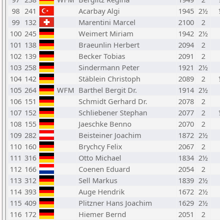
98
241
Acarbay Algi
1945
2½
99
132
Marentini Marcel
2100
2
100
245
Weimert Miriam
1942
2½
101
138
Braeunlin Herbert
2094
2
102
139
Becker Tobias
2091
2
103
258
Sindermann Peter
1921
2½
104
142
Stäblein Christoph
2089
2
105
264
WFM
Barthel Bergit Dr.
1914
2½
106
151
Schmidt Gerhard Dr.
2078
2
107
152
Schliebener Stephan
2077
2
108
155
Jaeschke Benno
2070
2
109
282
Beisteiner Joachim
1872
2½
110
160
Brychcy Felix
2067
2
111
316
Otto Michael
1834
2½
112
166
Coenen Eduard
2054
2
113
312
Sell Markus
1839
2½
114
393
Auge Hendrik
1672
2½
115
409
Plitzner Hans Joachim
1629
2½
116
172
Hiemer Bernd
2051
2