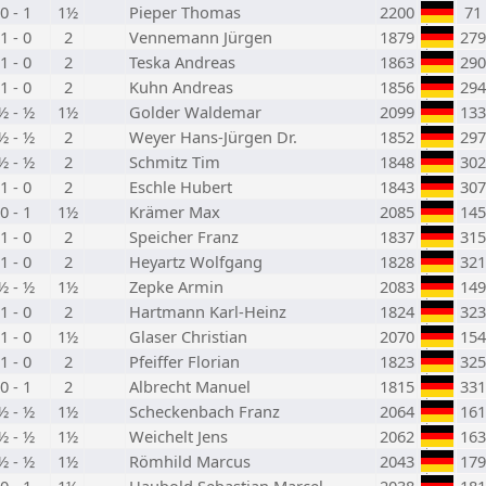
0 - 1
1½
Pieper Thomas
2200
71
1 - 0
2
Vennemann Jürgen
1879
279
1 - 0
2
Teska Andreas
1863
290
1 - 0
2
Kuhn Andreas
1856
294
½ - ½
1½
Golder Waldemar
2099
133
½ - ½
2
Weyer Hans-Jürgen Dr.
1852
297
½ - ½
2
Schmitz Tim
1848
302
1 - 0
2
Eschle Hubert
1843
307
0 - 1
1½
Krämer Max
2085
145
1 - 0
2
Speicher Franz
1837
315
1 - 0
2
Heyartz Wolfgang
1828
321
½ - ½
1½
Zepke Armin
2083
149
1 - 0
2
Hartmann Karl-Heinz
1824
323
1 - 0
1½
Glaser Christian
2070
154
1 - 0
2
Pfeiffer Florian
1823
325
0 - 1
2
Albrecht Manuel
1815
331
½ - ½
1½
Scheckenbach Franz
2064
161
½ - ½
1½
Weichelt Jens
2062
163
½ - ½
1½
Römhild Marcus
2043
179