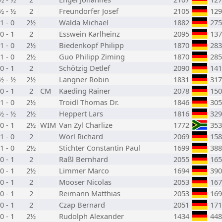
½ - ½
2
Freundorfer Josef
2105
129
1 - 0
2½
Walda Michael
1882
275
0 - 1
2
Esswein Karlheinz
2095
137
1 - 0
2½
Biedenkopf Philipp
1870
283
1 - 0
2½
Guo Philipp Ziming
1870
285
0 - 1
2
Schötzig Detlef
2090
141
½ - ½
2½
Langner Robin
1831
317
0 - 1
2
CM
Kaeding Rainer
2078
150
1 - 0
2½
Troidl Thomas Dr.
1846
305
½ - ½
2½
Heppert Lars
1816
329
0 - 1
2½
WIM
Van Zyl Charlize
1772
353
1 - 0
2
Wörl Richard
2069
158
1 - 0
2½
Stichter Constantin Paul
1699
388
0 - 1
2
Raßl Bernhard
2055
165
0 - 1
2½
Limmer Marco
1694
390
0 - 1
2
Mooser Nicolas
2053
167
0 - 1
2
Reimann Matthias
2053
169
0 - 1
2
Czap Bernard
2051
171
0 - 1
2½
Rudolph Alexander
1434
448