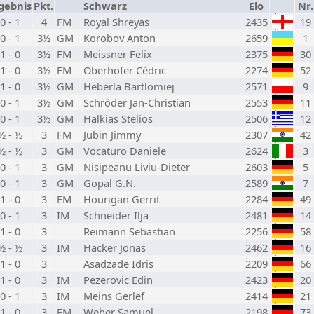
gebnis
Pkt.
Schwarz
Elo
Nr.
0 - 1
4
FM
Royal Shreyas
2435
19
0 - 1
3½
GM
Korobov Anton
2659
1
1 - 0
3½
FM
Meissner Felix
2375
30
1 - 0
3½
FM
Oberhofer Cédric
2274
52
1 - 0
3½
GM
Heberla Bartlomiej
2571
9
0 - 1
3½
GM
Schröder Jan-Christian
2553
11
0 - 1
3½
GM
Halkias Stelios
2506
12
½ - ½
3
FM
Jubin Jimmy
2307
42
½ - ½
3
GM
Vocaturo Daniele
2624
3
0 - 1
3
GM
Nisipeanu Liviu-Dieter
2603
5
0 - 1
3
GM
Gopal G.N.
2589
7
1 - 0
3
FM
Hourigan Gerrit
2284
49
0 - 1
3
IM
Schneider Ilja
2481
14
1 - 0
3
Reimann Sebastian
2256
58
½ - ½
3
IM
Hacker Jonas
2462
16
1 - 0
3
Asadzade Idris
2209
66
1 - 0
3
IM
Pezerovic Edin
2423
20
0 - 1
3
IM
Meins Gerlef
2414
21
1 - 0
3
FM
Weber Samuel
2198
73