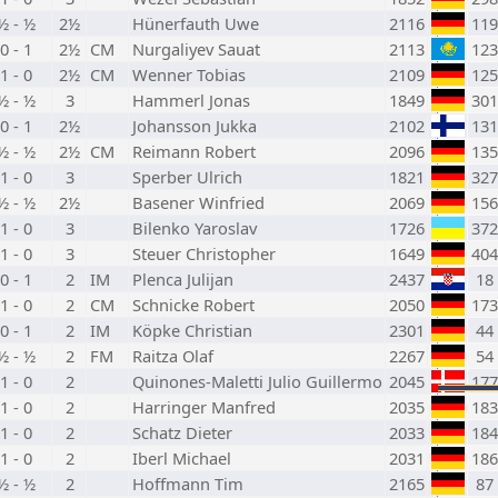
½ - ½
2½
Hünerfauth Uwe
2116
119
0 - 1
2½
CM
Nurgaliyev Sauat
2113
123
1 - 0
2½
CM
Wenner Tobias
2109
125
½ - ½
3
Hammerl Jonas
1849
301
0 - 1
2½
Johansson Jukka
2102
131
½ - ½
2½
CM
Reimann Robert
2096
135
1 - 0
3
Sperber Ulrich
1821
327
½ - ½
2½
Basener Winfried
2069
156
1 - 0
3
Bilenko Yaroslav
1726
372
1 - 0
3
Steuer Christopher
1649
404
0 - 1
2
IM
Plenca Julijan
2437
18
1 - 0
2
CM
Schnicke Robert
2050
173
0 - 1
2
IM
Köpke Christian
2301
44
½ - ½
2
FM
Raitza Olaf
2267
54
1 - 0
2
Quinones-Maletti Julio Guillermo
2045
177
1 - 0
2
Harringer Manfred
2035
183
1 - 0
2
Schatz Dieter
2033
184
1 - 0
2
Iberl Michael
2031
186
½ - ½
2
Hoffmann Tim
2165
87