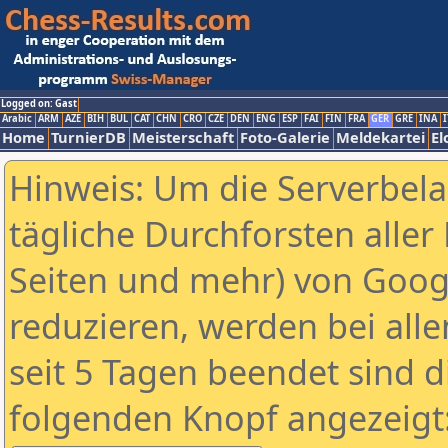
Logged on: Gast
Arabic
ARM
AZE
BIH
BUL
CAT
CHN
CRO
CZE
DEN
ENG
ESP
FAI
FIN
FRA
GER
GRE
INA
I
Home
TurnierDB
Meisterschaft
Foto-Galerie
Meldekartei
El
Hinweis: Um die Serverbel
tägliche Durchforsten aller 
Seiten und mehr) von Goog
reduzieren, werden bei alle
seit 5 Tagen beendet sind d
folgenden Knopf angezeigt