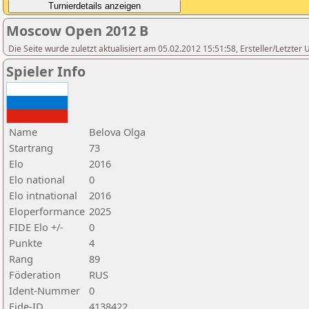
Moscow Open 2012 B
Die Seite wurde zuletzt aktualisiert am 05.02.2012 15:51:58, Ersteller/Letzte
Spieler Info
Name
Belova Olga
Startrang
73
Elo
2016
Elo national
0
Elo intnational
2016
Eloperformance
2025
FIDE Elo +/-
0
Punkte
4
Rang
89
Föderation
RUS
Ident-Nummer
0
Fide-ID
4138422