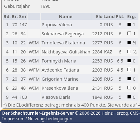
Geburtsjahr
1996
Rd.
Br.
Snr
Name
Elo
Land
Pkt.
Erg.
1
70
147
Popova Vilena
0
RUS
3
1
2
26
34
Sukhareva Evgeniya
2212
RUS
6
1
3
10
22
WIM
Timofeeva Ekaterina
2277
RUS
6
½
4
11
20
WIM
Nakhbayeva Guliskhan
2284
KAZ
6
½
5
15
26
WIM
Fominykh Maria
2253
RUS
6,5
0
6
28
38
WFM
Avdeenko Tatiana
2203
RUS
4,5
1
7
20
37
WFM
Grigorian Marine
2205
RUS
5
0
8
29
48
WIM
Krasenkova Ilena
2131
RUS
5
0
9
44
103
Vlasova Daria
1849
RUS
5
0
*) Die ELodifferenz beträgt mehr als 400 Punkte. Sie wurde auf 
Der Schachturnier-Ergebnis-Server
© 2006-2026 Heinz Herzog
, CMS
Impressum / Nutzungsbedingungen