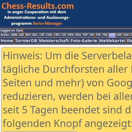
Logged on: Gast
Arabic
ARM
AZE
BIH
BUL
CAT
CHN
CRO
CZE
DEN
ENG
ESP
FAI
FIN
FRA
GER
GRE
INA
I
Home
TurnierDB
Meisterschaft
Foto-Galerie
Meldekartei
El
Hinweis: Um die Serverbel
tägliche Durchforsten aller 
Seiten und mehr) von Goog
reduzieren, werden bei alle
seit 5 Tagen beendet sind d
folgenden Knopf angezeigt