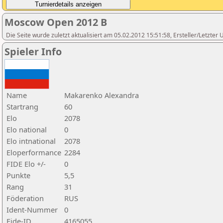
Moscow Open 2012 B
Die Seite wurde zuletzt aktualisiert am 05.02.2012 15:51:58, Ersteller/Letzte
Spieler Info
Name
Makarenko Alexandra
Startrang
60
Elo
2078
Elo national
0
Elo intnational
2078
Eloperformance
2284
FIDE Elo +/-
0
Punkte
5,5
Rang
31
Föderation
RUS
Ident-Nummer
0
Fide-ID
4165055