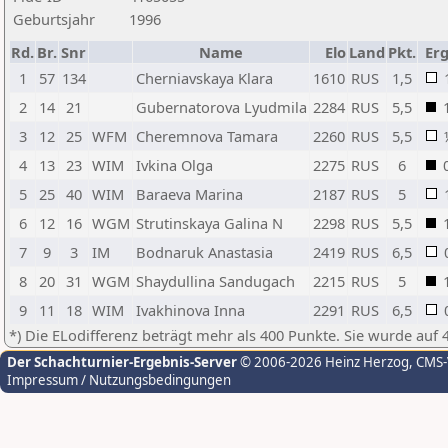
Geburtsjahr
1996
Rd.
Br.
Snr
Name
Elo
Land
Pkt.
Erg
1
57
134
Cherniavskaya Klara
1610
RUS
1,5
2
14
21
Gubernatorova Lyudmila
2284
RUS
5,5
3
12
25
WFM
Cheremnova Tamara
2260
RUS
5,5
4
13
23
WIM
Ivkina Olga
2275
RUS
6
5
25
40
WIM
Baraeva Marina
2187
RUS
5
6
12
16
WGM
Strutinskaya Galina N
2298
RUS
5,5
7
9
3
IM
Bodnaruk Anastasia
2419
RUS
6,5
8
20
31
WGM
Shaydullina Sandugach
2215
RUS
5
9
11
18
WIM
Ivakhinova Inna
2291
RUS
6,5
*) Die ELodifferenz beträgt mehr als 400 Punkte. Sie wurde auf 
Der Schachturnier-Ergebnis-Server
© 2006-2026 Heinz Herzog
, CMS
Impressum / Nutzungsbedingungen