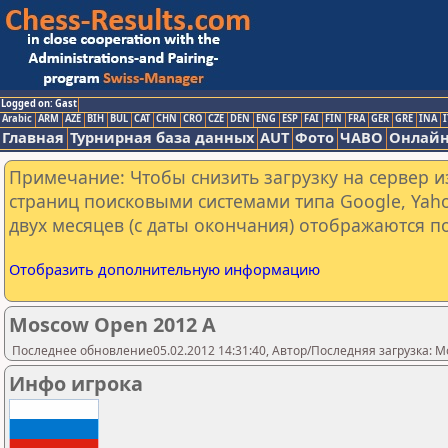
Logged on: Gast
Arabic
ARM
AZE
BIH
BUL
CAT
CHN
CRO
CZE
DEN
ENG
ESP
FAI
FIN
FRA
GER
GRE
INA
I
Главная
Турнирная база данных
AUT
Фото
ЧАВО
Онлайн
Примечание: Чтобы снизить загрузку на сервер и
страниц поисковыми системами типа Google, Yaho
двух месяцев (с даты окончания) отображаются по
Отобразить дополнительную информацию
Moscow Open 2012 A
Последнее обновление05.02.2012 14:31:40, Автор/Последняя загрузка: Mo
Инфо игрока