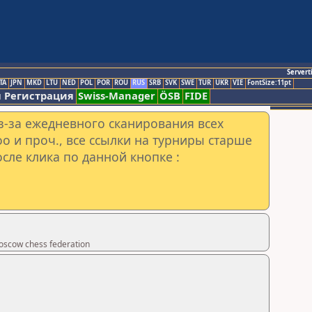
Servert
TA
JPN
MKD
LTU
NED
POL
POR
ROU
RUS
SRB
SVK
SWE
TUR
UKR
VIE
FontSize:11pt
 Регистрация
Swiss-Manager
ÖSB
FIDE
з-за ежедневного сканирования всех
o и проч., все ссылки на турниры старше
сле клика по данной кнопке :
scow chess federation