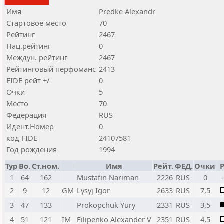
Имя
Predke Alexandr
Стартовое место
70
Рейтинг
2467
Нац.рейтинг
0
Междун. рейтинг
2467
Рейтинговый перфоманс
2413
FIDE рейт +/-
0
Очки
5
Место
70
Федерация
RUS
Идент.Номер
0
код FIDE
24107581
Год рождения
1994
Тур
Bo.
Ст.ном.
Имя
Рейт.
ФЕД.
Очки
Р
1
64
162
Mustafin Nariman
2226
RUS
0
2
9
12
GM
Lysyj Igor
2633
RUS
7,5
3
47
133
Prokopchuk Yury
2331
RUS
3,5
4
51
121
IM
Filipenko Alexander V
2351
RUS
4,5