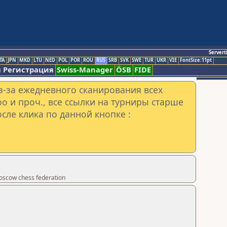
Servert
TA
JPN
MKD
LTU
NED
POL
POR
ROU
RUS
SRB
SVK
SWE
TUR
UKR
VIE
FontSize:11pt
 Регистрация
Swiss-Manager
ÖSB
FIDE
з-за ежедневного сканирования всех
o и проч., все ссылки на турниры старше
сле клика по данной кнопке :
scow chess federation