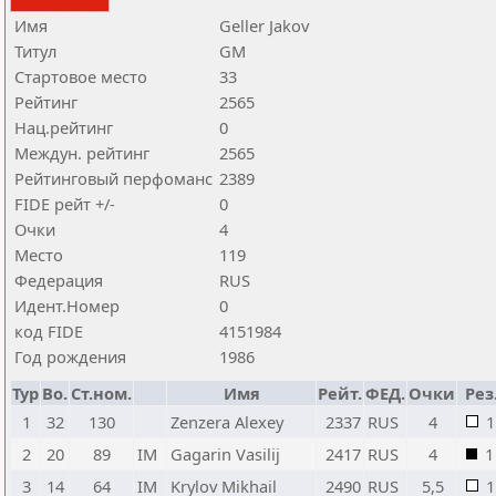
Имя
Geller Jakov
Титул
GM
Стартовое место
33
Рейтинг
2565
Нац.рейтинг
0
Междун. рейтинг
2565
Рейтинговый перфоманс
2389
FIDE рейт +/-
0
Очки
4
Место
119
Федерация
RUS
Идент.Номер
0
код FIDE
4151984
Год рождения
1986
Тур
Bo.
Ст.ном.
Имя
Рейт.
ФЕД.
Очки
Рез
1
32
130
Zenzera Alexey
2337
RUS
4
1
2
20
89
IM
Gagarin Vasilij
2417
RUS
4
1
3
14
64
IM
Krylov Mikhail
2490
RUS
5,5
1