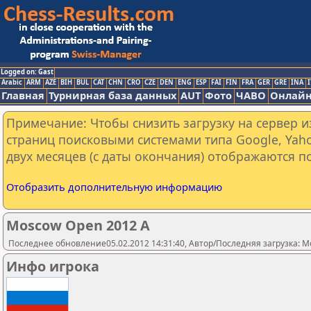
Logged on: Gast
Arabic
ARM
AZE
BIH
BUL
CAT
CHN
CRO
CZE
DEN
ENG
ESP
FAI
FIN
FRA
GER
GRE
INA
I
Главная
Турнирная база данных
AUT
Фото
ЧАВО
Онлайн
Примечание: Чтобы снизить загрузку на сервер и
страниц поисковыми системами типа Google, Yaho
двух месяцев (с даты окончания) отображаются по
Отобразить дополнительную информацию
Moscow Open 2012 A
Последнее обновление05.02.2012 14:31:40, Автор/Последняя загрузка: Mo
Инфо игрока