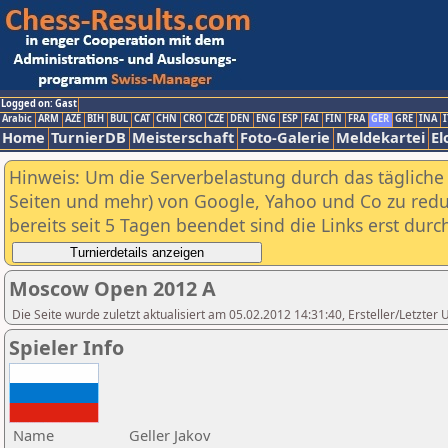
Logged on: Gast
Arabic
ARM
AZE
BIH
BUL
CAT
CHN
CRO
CZE
DEN
ENG
ESP
FAI
FIN
FRA
GER
GRE
INA
I
Home
TurnierDB
Meisterschaft
Foto-Galerie
Meldekartei
El
Hinweis: Um die Serverbelastung durch das tägliche D
Seiten und mehr) von Google, Yahoo und Co zu reduz
bereits seit 5 Tagen beendet sind die Links erst dur
Moscow Open 2012 A
Die Seite wurde zuletzt aktualisiert am 05.02.2012 14:31:40, Ersteller/Letzte
Spieler Info
Name
Geller Jakov