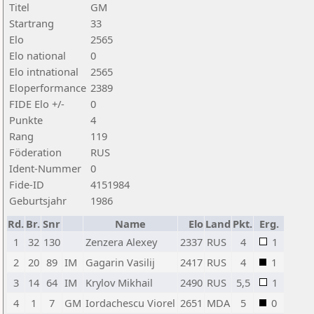
Titel
GM
Startrang
33
Elo
2565
Elo national
0
Elo intnational
2565
Eloperformance
2389
FIDE Elo +/-
0
Punkte
4
Rang
119
Föderation
RUS
Ident-Nummer
0
Fide-ID
4151984
Geburtsjahr
1986
Rd.
Br.
Snr
Name
Elo
Land
Pkt.
Erg.
1
32
130
Zenzera Alexey
2337
RUS
4
1
2
20
89
IM
Gagarin Vasilij
2417
RUS
4
1
3
14
64
IM
Krylov Mikhail
2490
RUS
5,5
1
4
1
7
GM
Iordachescu Viorel
2651
MDA
5
0