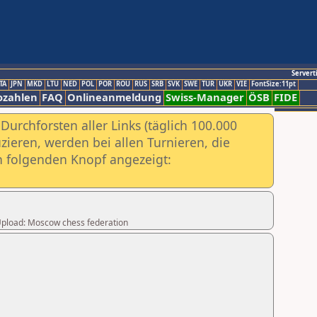
Servert
TA
JPN
MKD
LTU
NED
POL
POR
ROU
RUS
SRB
SVK
SWE
TUR
UKR
VIE
FontSize:11pt
ozahlen
FAQ
Onlineanmeldung
Swiss-Manager
ÖSB
FIDE
urchforsten aller Links (täglich 100.000
ieren, werden bei allen Turnieren, die
ch folgenden Knopf angezeigt:
r Upload: Moscow chess federation